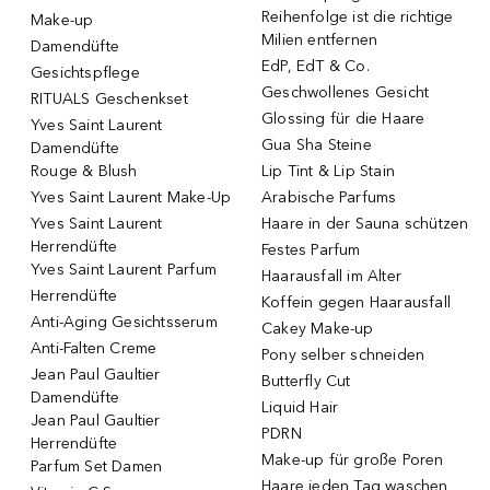
Reihenfolge ist die richtige
Make-up
Milien entfernen
Damendüfte
EdP, EdT & Co.
Gesichtspflege
Geschwollenes Gesicht
RITUALS Geschenkset
Glossing für die Haare
Yves Saint Laurent
Gua Sha Steine
Damendüfte
Rouge & Blush
Lip Tint & Lip Stain
Yves Saint Laurent Make-Up
Arabische Parfums
Yves Saint Laurent
Haare in der Sauna schützen
Herrendüfte
Festes Parfum
Yves Saint Laurent Parfum
Haarausfall im Alter
Herrendüfte
Koffein gegen Haarausfall
Anti-Aging Gesichtsserum
Cakey Make-up
Anti-Falten Creme
Pony selber schneiden
Jean Paul Gaultier
Butterfly Cut
Damendüfte
Liquid Hair
Jean Paul Gaultier
PDRN
Herrendüfte
Make-up für große Poren
Parfum Set Damen
Haare jeden Tag waschen