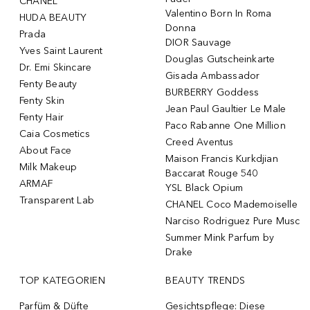
CHANEL
Valentino Born In Roma
HUDA BEAUTY
Donna
Prada
DIOR Sauvage
Yves Saint Laurent
Douglas Gutscheinkarte
Dr. Emi Skincare
Gisada Ambassador
Fenty Beauty
BURBERRY Goddess
Fenty Skin
Jean Paul Gaultier Le Male
Fenty Hair
Paco Rabanne One Million
Caia Cosmetics
Creed Aventus
About Face
Maison Francis Kurkdjian
Milk Makeup
Baccarat Rouge 540
ARMAF
YSL Black Opium
Transparent Lab
CHANEL Coco Mademoiselle
Narciso Rodriguez Pure Musc
Summer Mink Parfum by
Drake
TOP KATEGORIEN
BEAUTY TRENDS
Parfüm & Düfte
Gesichtspflege: Diese