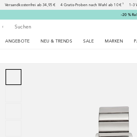
Versandkostenfrei ab 34,95 €
4 Gratis-Proben nach Wahl ab 10 € ¹
1–3 
–20 % Ra
Gehe zurück
Suche ausführen
ANGEBOTE
NEU & TRENDS
SALE
MARKEN
P
Angebote Menü öffnen
NEU & TRENDS Menü öffnen
MARKEN Menü ö
P