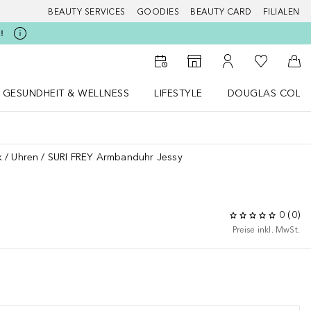
BEAUTY SERVICES
GOODIES
BEAUTY CARD
FILIALEN
!
Zu Meiner 
Zum Storefinder
Zu Meinem Kunde
Zum
GESUNDHEIT & WELLNESS
LIFESTYLE
DOUGLAS COLL
 öffnen
Gesundheit & Wellness Menü öffnen
LIFESTYLE Menü öffnen
Douglas Collecti
k
Uhren
SURI FREY Armbanduhr Jessy
0
(
0
)
Preise inkl. MwSt.