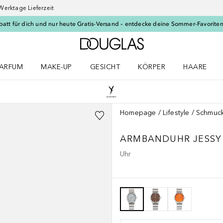
Werktage Lieferzeit
batt für dich und nur heute Gratis-Versand – entdecke deine Sommer-Favoriten
Zur Douglas Startseite
ARFUM
MAKE-UP
GESICHT
KÖRPER
HAARE
ffnen
arfum Menü öffnen
Make-up Menü öffnen
Gesicht Menü öffnen
Körper Menü öffnen
Haare Menü
Homepage
Lifestyle
Schmuc
ARMBANDUHR JESSY
Uhr