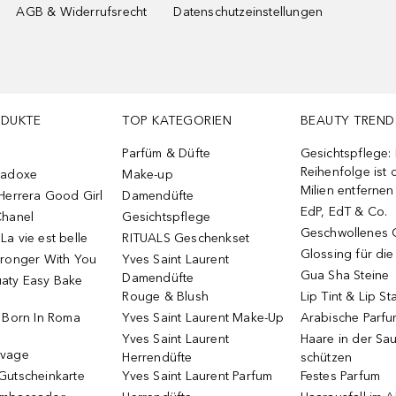
AGB & Widerrufsrecht
Datenschutzeinstellungen
ODUKTE
TOP KATEGORIEN
BEAUTY TREND
Parfüm & Düfte
Gesichtspflege:
Reihenfolge ist d
radoxe
Make-up
Milien entfernen
Herrera Good Girl
Damendüfte
EdP, EdT & Co.
Chanel
Gesichtspflege
Geschwollenes 
a vie est belle
RITUALS Geschenkset
Glossing für di
tronger With You
Yves Saint Laurent
Gua Sha Steine
Damendüfte
aty Easy Bake
Rouge & Blush
Lip Tint & Lip St
o Born In Roma
Yves Saint Laurent Make-Up
Arabische Parf
Yves Saint Laurent
Haare in der Sa
uvage
Herrendüfte
schützen
Gutscheinkarte
Yves Saint Laurent Parfum
Festes Parfum