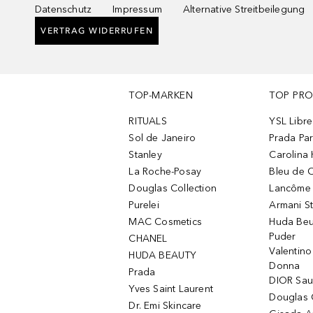
Datenschutz
Impressum
Alternative Streitbeilegung
VERTRAG WIDERRUFEN
TOP-MARKEN
TOP PR
RITUALS
YSL Libre
Sol de Janeiro
Prada Pa
Stanley
Carolina 
La Roche-Posay
Bleu de 
Douglas Collection
Lancôme L
Purelei
Armani S
MAC Cosmetics
Huda Beu
Puder
CHANEL
Valentin
HUDA BEAUTY
Donna
Prada
DIOR Sa
Yves Saint Laurent
Douglas 
Dr. Emi Skincare