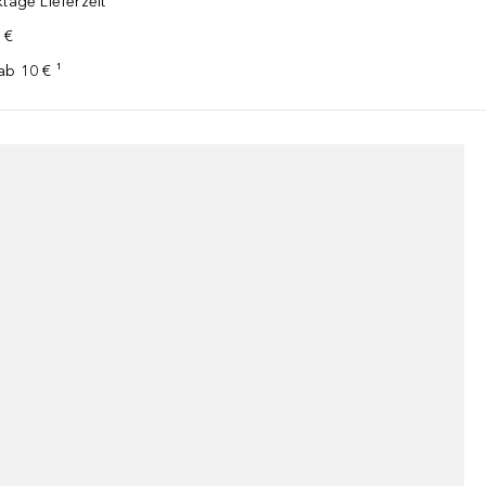
tage Lieferzeit
 €
ab 10 € ¹