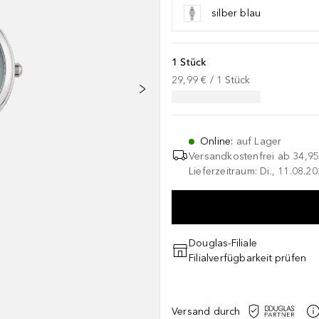
silber blau
1 Stück
29,99 €
 / 
1
Stück
Online
:
auf Lager
Versandkostenfrei ab
34,95
Lieferzeitraum: Di., 11.08.2
Douglas-Filiale
Filialverfügbarkeit prüfen
Versand durch