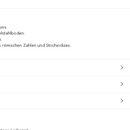
uss.
elstahlboden.
.
s römischen Zahlen und Strichindizes.