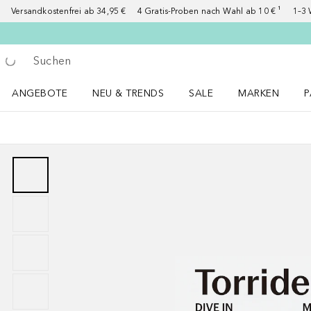
Versandkostenfrei ab 34,95 €
4 Gratis-Proben nach Wahl ab 10 € ¹
1–3 
Gehe zurück
Suche ausführen
ANGEBOTE
NEU & TRENDS
SALE
MARKEN
P
Angebote Menü öffnen
NEU & TRENDS Menü öffnen
MARKEN Menü ö
P