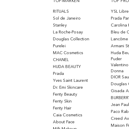
TOP-MARKEN
TOP PR
RITUALS
YSL Libre
Sol de Janeiro
Prada Pa
Stanley
Carolina 
La Roche-Posay
Bleu de 
Douglas Collection
Lancôme L
Purelei
Armani S
MAC Cosmetics
Huda Beu
Puder
CHANEL
Valentin
HUDA BEAUTY
Donna
Prada
DIOR Sa
Yves Saint Laurent
Douglas 
Dr. Emi Skincare
Gisada 
Fenty Beauty
BURBERR
Fenty Skin
Jean Paul
Fenty Hair
Paco Rab
Caia Cosmetics
Creed Av
About Face
Maison Fr
Milk Makeup