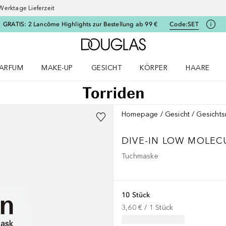
Werktage Lieferzeit
GRATIS: 2 Lancôme Highlights zur Bestellung ab 99 €
Code:
SET
Zur Douglas Startseite
ARFUM
MAKE-UP
GESICHT
KÖRPER
HAARE
ffnen
arfum Menü öffnen
Make-up Menü öffnen
Gesicht Menü öffnen
Körper Menü öffnen
Haare Menü
Homepage
Gesicht
Gesicht
DIVE-IN LOW MOLEC
Tuchmaske
10 Stück
3,60 €
 / 
1
Stück