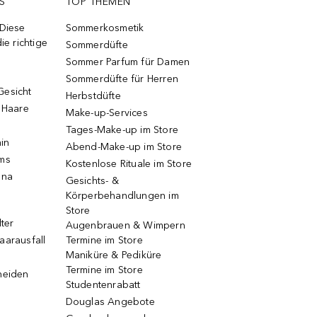
S
TOP THEMEN
 Diese
Sommerkosmetik
ie richtige
Sommerdüfte
Sommer Parfum für Damen
Sommerdüfte für Herren
Gesicht
Herbstdüfte
e Haare
Make-up-Services
Tages-Make-up im Store
ain
Abend-Make-up im Store
ums
Kostenlose Rituale im Store
una
Gesichts- &
Körperbehandlungen im
Store
lter
Augenbrauen & Wimpern
aarausfall
Termine im Store
Maniküre & Pediküre
Termine im Store
neiden
Studentenrabatt
Douglas Angebote