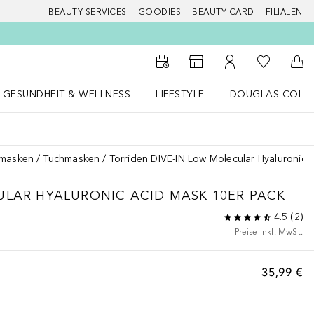
BEAUTY SERVICES
GOODIES
BEAUTY CARD
FILIALEN
Zu Meiner 
Zum Storefinder
Zu Meinem Kunde
Zum
GESUNDHEIT & WELLNESS
LIFESTYLE
DOUGLAS COLL
 öffnen
Gesundheit & Wellness Menü öffnen
LIFESTYLE Menü öffnen
Douglas Collecti
smasken
Tuchmasken
Torriden DIVE-IN Low Molecular Hyaluronic 
ULAR HYALURONIC ACID MASK 10ER PACK
4.5
(
2
)
Preise inkl. MwSt.
35,99 €