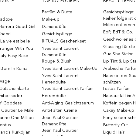
ODUKTE
TOP KATEGORIEN
BEAUTY TREND
Parfüm & Düfte
Gesichtspflege:
Reihenfolge ist d
radoxe
Make-up
Milien entfernen
Herrera Good Girl
Damendüfte
EdP, EdT & Co.
Chanel
Gesichtspflege
Geschwollenes 
a vie est belle
RITUALS Geschenkset
Glossing für di
tronger With You
Yves Saint Laurent
Gua Sha Steine
Damendüfte
aty Easy Bake
Rouge & Blush
Lip Tint & Lip St
o Born In Roma
Yves Saint Laurent Make-Up
Arabische Parf
Yves Saint Laurent
Haare in der Sa
uvage
Herrendüfte
schützen
Gutscheinkarte
Yves Saint Laurent Parfum
Festes Parfum
Ambassador
Herrendüfte
Haarausfall im A
Y Goddess
Anti-Aging Gesichtsserum
Koffein gegen H
 Gaultier Le Male
Anti-Falten Creme
Cakey Make-up
anne One Million
Jean Paul Gaultier
Pony selber sch
Damendüfte
entus
Butterfly Cut
Jean Paul Gaultier
ancis Kurkdjian
Liquid Hair