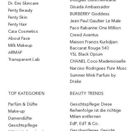
Dr. Emi Skincare
Gisada Ambassador
Fenty Beauty
BURBERRY Goddess
Fenty Skin
Jean Paul Gaultier Le Male
Fenty Hair
Paco Rabanne One Million
Caia Cosmetics
Creed Aventus
About Face
Maison Francis Kurkdjian
Milk Makeup
Baccarat Rouge 540
ARMAF
YSL Black Opium
Transparent Lab
CHANEL Coco Mademoiselle
Narciso Rodriguez Pure Musc
Summer Mink Parfum by
Drake
TOP KATEGORIEN
BEAUTY TRENDS
Parfüm & Düfte
Gesichtspflege: Diese
Reihenfolge ist die richtige
Make-up
Milien entfernen
Damendüfte
EdP, EdT & Co.
Gesichtspflege
Geschwollenes Gesicht