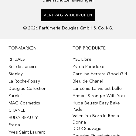
Datenschutzeinstellungen
VERTRAG WIDERRUFEN
©
2026
Parfümerie Douglas GmbH & Co. KG.
TOP-MARKEN
TOP PRODUKTE
RITUALS
YSL Libre
Sol de Janeiro
Prada Paradoxe
Stanley
Carolina Herrera Good Girl
La Roche-Posay
Bleu de Chanel
Douglas Collection
Lancôme La vie est belle
Purelei
Armani Stronger With You
MAC Cosmetics
Huda Beuaty Easy Bake
Puder
CHANEL
Valentino Born In Roma
HUDA BEAUTY
Donna
Prada
DIOR Sauvage
Yves Saint Laurent
Douglas Gutscheinkarte