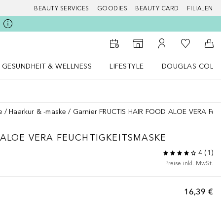
BEAUTY SERVICES
GOODIES
BEAUTY CARD
FILIALEN
Zu Meiner 
Zum Storefinder
Zu Meinem Kunde
Zum
GESUNDHEIT & WELLNESS
LIFESTYLE
DOUGLAS COLL
 öffnen
Gesundheit & Wellness Menü öffnen
LIFESTYLE Menü öffnen
Douglas Collecti
e
Haarkur & -maske
Garnier FRUCTIS HAIR FOOD ALOE VERA Feuc
 ALOE VERA FEUCHTIGKEITSMASKE
4
(
1
)
Preise inkl. MwSt.
16,39 €