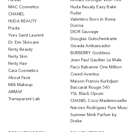
MAC Cosmetics
Huda Beuaty Easy Bake
Puder
CHANEL
Valentino Born In Roma
HUDA BEAUTY
Donna
Prada
DIOR Sauvage
Yves Saint Laurent
Douglas Gutscheinkarte
Dr. Emi Skincare
Gisada Ambassador
Fenty Beauty
BURBERRY Goddess
Fenty Skin
Jean Paul Gaultier Le Male
Fenty Hair
Paco Rabanne One Million
Caia Cosmetics
Creed Aventus
About Face
Maison Francis Kurkdjian
Milk Makeup
Baccarat Rouge 540
ARMAF
YSL Black Opium
Transparent Lab
CHANEL Coco Mademoiselle
Narciso Rodriguez Pure Musc
Summer Mink Parfum by
Drake