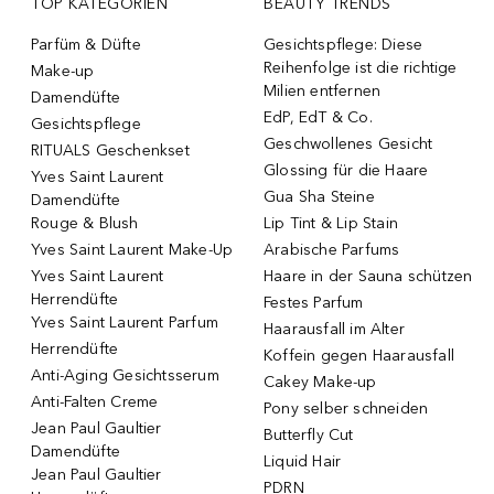
TOP KATEGORIEN
BEAUTY TRENDS
Parfüm & Düfte
Gesichtspflege: Diese
Reihenfolge ist die richtige
Make-up
Milien entfernen
Damendüfte
EdP, EdT & Co.
Gesichtspflege
Geschwollenes Gesicht
RITUALS Geschenkset
Glossing für die Haare
Yves Saint Laurent
Gua Sha Steine
Damendüfte
Rouge & Blush
Lip Tint & Lip Stain
Yves Saint Laurent Make-Up
Arabische Parfums
Yves Saint Laurent
Haare in der Sauna schützen
Herrendüfte
Festes Parfum
Yves Saint Laurent Parfum
Haarausfall im Alter
Herrendüfte
Koffein gegen Haarausfall
Anti-Aging Gesichtsserum
Cakey Make-up
Anti-Falten Creme
Pony selber schneiden
Jean Paul Gaultier
Butterfly Cut
Damendüfte
Liquid Hair
Jean Paul Gaultier
PDRN