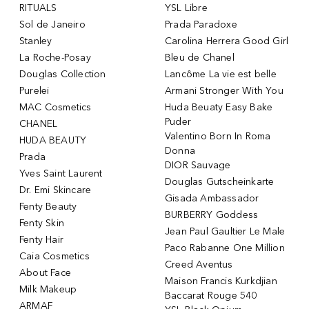
RITUALS
YSL Libre
Sol de Janeiro
Prada Paradoxe
Stanley
Carolina Herrera Good Girl
La Roche-Posay
Bleu de Chanel
Douglas Collection
Lancôme La vie est belle
Purelei
Armani Stronger With You
MAC Cosmetics
Huda Beuaty Easy Bake
Puder
CHANEL
Valentino Born In Roma
HUDA BEAUTY
Donna
Prada
DIOR Sauvage
Yves Saint Laurent
Douglas Gutscheinkarte
Dr. Emi Skincare
Gisada Ambassador
Fenty Beauty
BURBERRY Goddess
Fenty Skin
Jean Paul Gaultier Le Male
Fenty Hair
Paco Rabanne One Million
Caia Cosmetics
Creed Aventus
About Face
Maison Francis Kurkdjian
Milk Makeup
Baccarat Rouge 540
ARMAF