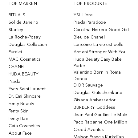
TOP-MARKEN
TOP PRODUKTE
RITUALS
YSL Libre
Sol de Janeiro
Prada Paradoxe
Stanley
Carolina Herrera Good Girl
La Roche-Posay
Bleu de Chanel
Douglas Collection
Lancôme La vie est belle
Purelei
Armani Stronger With You
MAC Cosmetics
Huda Beuaty Easy Bake
Puder
CHANEL
Valentino Born In Roma
HUDA BEAUTY
Donna
Prada
DIOR Sauvage
Yves Saint Laurent
Douglas Gutscheinkarte
Dr. Emi Skincare
Gisada Ambassador
Fenty Beauty
BURBERRY Goddess
Fenty Skin
Jean Paul Gaultier Le Male
Fenty Hair
Paco Rabanne One Million
Caia Cosmetics
Creed Aventus
About Face
Maison Francis Kurkdjian