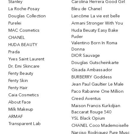
Stanley
Carolina Herrera Good Girl
La Roche-Posay
Bleu de Chanel
Douglas Collection
Lancôme La vie est belle
Purelei
Armani Stronger With You
MAC Cosmetics
Huda Beuaty Easy Bake
Puder
CHANEL
Valentino Born In Roma
HUDA BEAUTY
Donna
Prada
DIOR Sauvage
Yves Saint Laurent
Douglas Gutscheinkarte
Dr. Emi Skincare
Gisada Ambassador
Fenty Beauty
BURBERRY Goddess
Fenty Skin
Jean Paul Gaultier Le Male
Fenty Hair
Paco Rabanne One Million
Caia Cosmetics
Creed Aventus
About Face
Maison Francis Kurkdjian
Milk Makeup
Baccarat Rouge 540
ARMAF
YSL Black Opium
Transparent Lab
CHANEL Coco Mademoiselle
Narciso Rodriguez Pure Musc