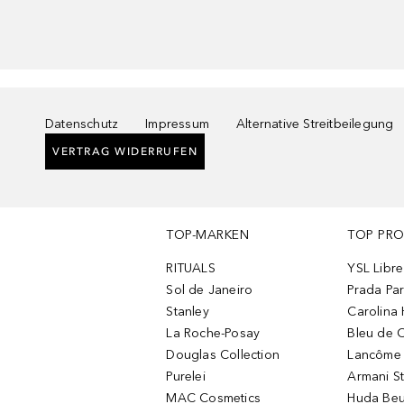
Datenschutz
Impressum
Alternative Streitbeilegung
VERTRAG WIDERRUFEN
TOP-MARKEN
TOP PR
RITUALS
YSL Libre
Sol de Janeiro
Prada Pa
Stanley
Carolina 
La Roche-Posay
Bleu de 
Douglas Collection
Lancôme L
Purelei
Armani S
MAC Cosmetics
Huda Beu