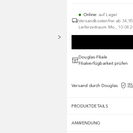
Online
:
auf Lager
Versandkostenfrei ab
34,95
Lieferzeitraum: Mo., 10.08.2
Douglas-Filiale
Filialverfügbarkeit prüfen
Versand durch Douglas
PRODUKTDETAILS
ANWENDUNG