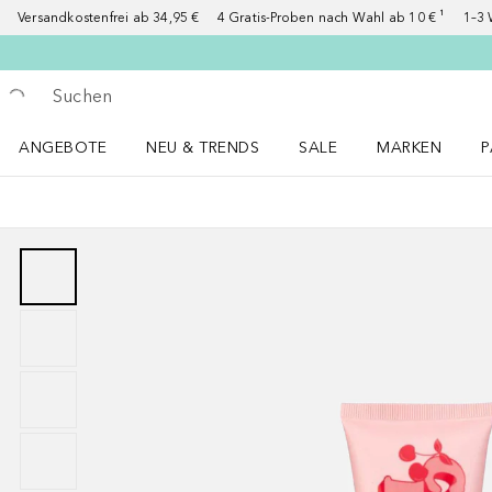
Versandkostenfrei ab 34,95 €
4 Gratis-Proben nach Wahl ab 10 € ¹
1–3 
Gehe zurück
Suche ausführen
ANGEBOTE
NEU & TRENDS
SALE
MARKEN
P
Angebote Menü öffnen
NEU & TRENDS Menü öffnen
MARKEN Menü ö
P