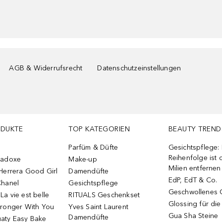
AGB & Widerrufsrecht
Datenschutzeinstellungen
ODUKTE
TOP KATEGORIEN
BEAUTY TREND
Parfüm & Düfte
Gesichtspflege:
Reihenfolge ist d
radoxe
Make-up
Milien entfernen
Herrera Good Girl
Damendüfte
EdP, EdT & Co.
Chanel
Gesichtspflege
Geschwollenes 
a vie est belle
RITUALS Geschenkset
Glossing für di
tronger With You
Yves Saint Laurent
Gua Sha Steine
Damendüfte
aty Easy Bake