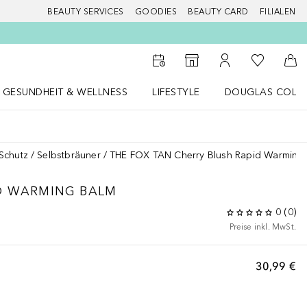
BEAUTY SERVICES
GOODIES
BEAUTY CARD
FILIALEN
Zu Meiner 
Zum Storefinder
Zu Meinem Kunde
Zum
GESUNDHEIT & WELLNESS
LIFESTYLE
DOUGLAS COLL
 öffnen
Gesundheit & Wellness Menü öffnen
LIFESTYLE Menü öffnen
Douglas Collecti
Schutz
Selbstbräuner
THE FOX TAN Cherry Blush Rapid Warming
D WARMING BALM
0
(
0
)
Preise inkl. MwSt.
30,99 €