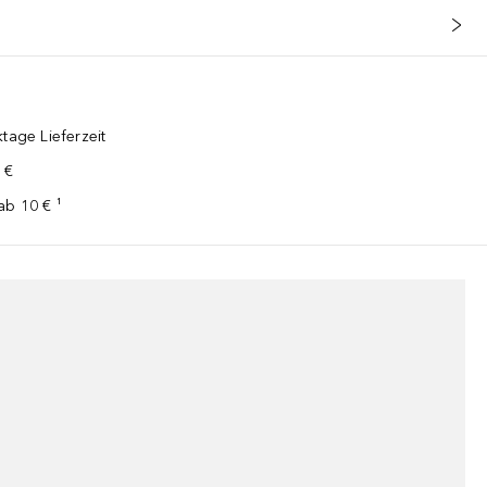
tage Lieferzeit
 €
ab 10 € ¹