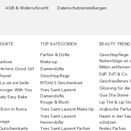
AGB & Widerrufsrecht
Datenschutzeinstellungen
ODUKTE
TOP KATEGORIEN
BEAUTY TREND
Parfüm & Düfte
Gesichtspflege:
Reihenfolge ist d
radoxe
Make-up
Milien entfernen
Herrera Good Girl
Damendüfte
EdP, EdT & Co.
Chanel
Gesichtspflege
Geschwollenes 
a vie est belle
RITUALS Geschenkset
Glossing für di
tronger With You
Yves Saint Laurent
Gua Sha Steine
Damendüfte
aty Easy Bake
Rouge & Blush
Lip Tint & Lip St
o Born In Roma
Yves Saint Laurent Make-Up
Arabische Parf
Yves Saint Laurent
Haare in der Sa
uvage
Herrendüfte
schützen
Gutscheinkarte
Yves Saint Laurent Parfum
Festes Parfum