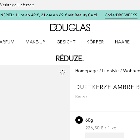
Werktage Lieferzeit
SPIEL: 1 Los ab 49 €, 2 Lose ab 69 € mit Beauty Card
Code:
DBCWEEKS
Zur Douglas Startseite
ARFUM
MAKE-UP
GESICHT
KÖRPER
HAARE
ffnen
arfum Menü öffnen
Make-up Menü öffnen
Gesicht Menü öffnen
Körper Menü öffnen
Haare Menü
Homepage
Lifestyle
Wohne
DUFTKERZE AMBRE 
Kerze
60g
226,50 €
 / 
1
kg