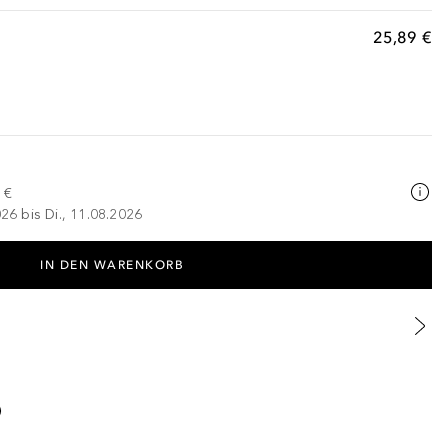
25,89 €
 €
026 bis Di., 11.08.2026
IN DEN WARENKORB