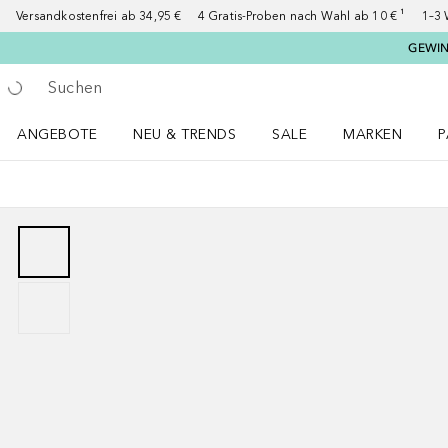
Versandkostenfrei ab 34,95 €
4 Gratis-Proben nach Wahl ab 10 € ¹
1–3 
GEWINN
Gehe zurück
Suche ausführen
ANGEBOTE
NEU & TRENDS
SALE
MARKEN
P
Angebote Menü öffnen
NEU & TRENDS Menü öffnen
MARKEN Menü ö
P