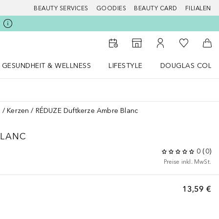
BEAUTY SERVICES
GOODIES
BEAUTY CARD
FILIALEN
Zu Meiner 
Zum Storefinder
Zu Meinem Kunde
Zum
GESUNDHEIT & WELLNESS
LIFESTYLE
DOUGLAS COLL
 öffnen
Gesundheit & Wellness Menü öffnen
LIFESTYLE Menü öffnen
Douglas Collecti
n
Kerzen
RÉDUZE Duftkerze Ambre Blanc
BLANC
0
(
0
)
Preise inkl. MwSt.
13,59 €