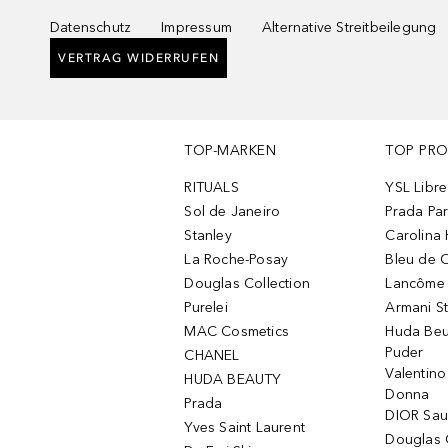
Datenschutz
Impressum
Alternative Streitbeilegung
VERTRAG WIDERRUFEN
TOP-MARKEN
TOP PR
RITUALS
YSL Libre
Sol de Janeiro
Prada Pa
Stanley
Carolina 
La Roche-Posay
Bleu de 
Douglas Collection
Lancôme L
Purelei
Armani S
MAC Cosmetics
Huda Beu
Puder
CHANEL
Valentin
HUDA BEAUTY
Donna
Prada
DIOR Sa
Yves Saint Laurent
Douglas 