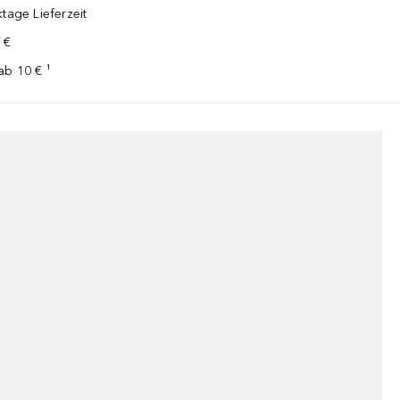
tage Lieferzeit
 €
ab 10 € ¹