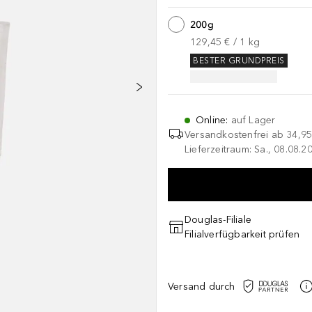
200g
129,45 €
 / 
1
kg
BESTER GRUNDPREIS
Online
:
auf Lager
Versandkostenfrei ab
34,95
Lieferzeitraum: Sa., 08.08.2
Douglas-Filiale
Filialverfügbarkeit prüfen
Versand durch