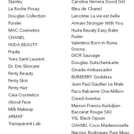
Stanley
Carolina Herrera Good Girl
La Roche-Posay
Bleu de Chanel
Douglas Collection
Lancôme La vie est belle
Purelei
Armani Stronger With You
MAC Cosmetics
Huda Beuaty Easy Bake
Puder
CHANEL
Valentino Born In Roma
HUDA BEAUTY
Donna
Prada
DIOR Sauvage
Yves Saint Laurent
Douglas Gutscheinkarte
Dr. Emi Skincare
Gisada Ambassador
Fenty Beauty
BURBERRY Goddess
Fenty Skin
Jean Paul Gaultier Le Male
Fenty Hair
Paco Rabanne One Million
Caia Cosmetics
Creed Aventus
About Face
Maison Francis Kurkdjian
Milk Makeup
Baccarat Rouge 540
ARMAF
YSL Black Opium
Transparent Lab
CHANEL Coco Mademoiselle
Narciso Rodriguez Pure Musc