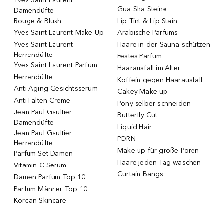
Yves Saint Laurent
Gua Sha Steine
Damendüfte
Rouge & Blush
Lip Tint & Lip Stain
Yves Saint Laurent Make-Up
Arabische Parfums
Yves Saint Laurent
Haare in der Sauna schützen
Herrendüfte
Festes Parfum
Yves Saint Laurent Parfum
Haarausfall im Alter
Herrendüfte
Koffein gegen Haarausfall
Anti-Aging Gesichtsserum
Cakey Make-up
Anti-Falten Creme
Pony selber schneiden
Jean Paul Gaultier
Butterfly Cut
Damendüfte
Liquid Hair
Jean Paul Gaultier
PDRN
Herrendüfte
Make-up für große Poren
Parfum Set Damen
Haare jeden Tag waschen
Vitamin C Serum
Curtain Bangs
Damen Parfum Top 10
Parfum Männer Top 10
Korean Skincare