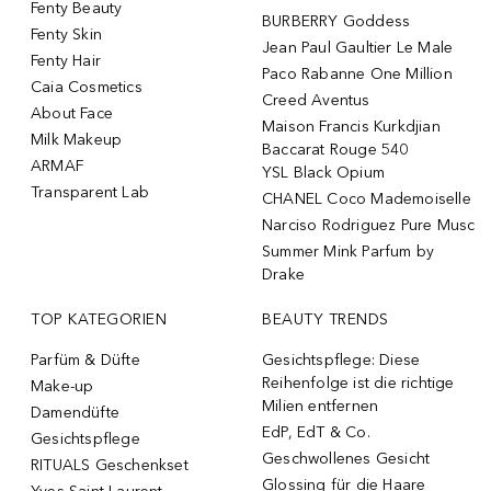
Fenty Beauty
BURBERRY Goddess
Fenty Skin
Jean Paul Gaultier Le Male
Fenty Hair
Paco Rabanne One Million
Caia Cosmetics
Creed Aventus
About Face
Maison Francis Kurkdjian
Milk Makeup
Baccarat Rouge 540
ARMAF
YSL Black Opium
Transparent Lab
CHANEL Coco Mademoiselle
Narciso Rodriguez Pure Musc
Summer Mink Parfum by
Drake
TOP KATEGORIEN
BEAUTY TRENDS
Parfüm & Düfte
Gesichtspflege: Diese
Reihenfolge ist die richtige
Make-up
Milien entfernen
Damendüfte
EdP, EdT & Co.
Gesichtspflege
Geschwollenes Gesicht
RITUALS Geschenkset
Glossing für die Haare