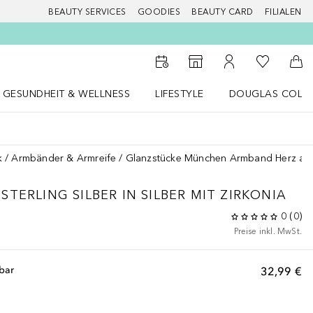
BEAUTY SERVICES
GOODIES
BEAUTY CARD
FILIALEN
Zu Meiner 
Zum Storefinder
Zu Meinem Kunde
Zum
GESUNDHEIT & WELLNESS
LIFESTYLE
DOUGLAS COLL
 öffnen
Gesundheit & Wellness Menü öffnen
LIFESTYLE Menü öffnen
Douglas Collecti
k
Armbänder & Armreife
Glanzstücke München Armband Herz aus St
TERLING SILBER IN SILBER MIT ZIRKONIA
0
(
0
)
Preise inkl. MwSt.
lbar
32,99 €