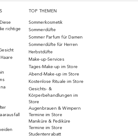
S
TOP THEMEN
 Diese
Sommerkosmetik
ie richtige
Sommerdüfte
Sommer Parfum für Damen
Sommerdüfte für Herren
Gesicht
Herbstdüfte
e Haare
Make-up-Services
Tages-Make-up im Store
ain
Abend-Make-up im Store
ums
Kostenlose Rituale im Store
una
Gesichts- &
Körperbehandlungen im
Store
lter
Augenbrauen & Wimpern
aarausfall
Termine im Store
Maniküre & Pediküre
Termine im Store
neiden
Studentenrabatt