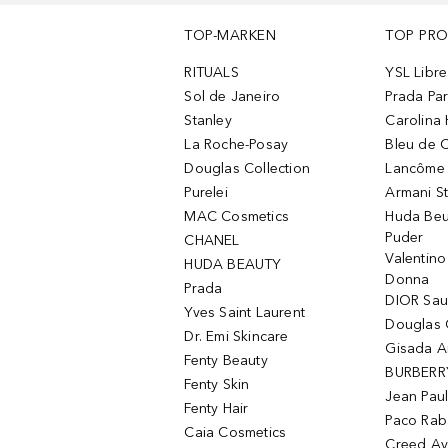
TOP-MARKEN
TOP PR
RITUALS
YSL Libre
Sol de Janeiro
Prada Pa
Stanley
Carolina 
La Roche-Posay
Bleu de 
Douglas Collection
Lancôme L
Purelei
Armani S
MAC Cosmetics
Huda Beu
Puder
CHANEL
Valentin
HUDA BEAUTY
Donna
Prada
DIOR Sa
Yves Saint Laurent
Douglas 
Dr. Emi Skincare
Gisada 
Fenty Beauty
BURBERR
Fenty Skin
Jean Paul
Fenty Hair
Paco Rab
Caia Cosmetics
Creed Av