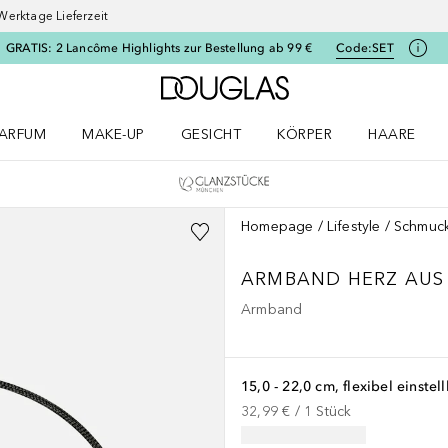
Werktage Lieferzeit
GRATIS: 2 Lancôme Highlights zur Bestellung ab 99 €
Code:
SET
Zur Douglas Startseite
ARFUM
MAKE-UP
GESICHT
KÖRPER
HAARE
ffnen
arfum Menü öffnen
Make-up Menü öffnen
Gesicht Menü öffnen
Körper Menü öffnen
Haare Menü
Homepage
Lifestyle
Schmuc
ARMBAND HERZ AUS S
Armband
15,0 - 22,0 cm, flexibel einstel
32,99 €
 / 
1
Stück