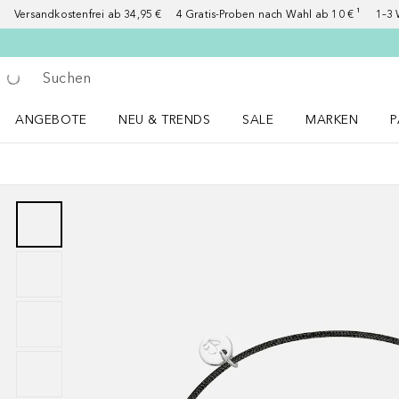
Versandkostenfrei ab 34,95 €
4 Gratis-Proben nach Wahl ab 10 € ¹
1–3 
Gehe zurück
Suche ausführen
ANGEBOTE
NEU & TRENDS
SALE
MARKEN
P
Angebote Menü öffnen
NEU & TRENDS Menü öffnen
MARKEN Menü ö
P