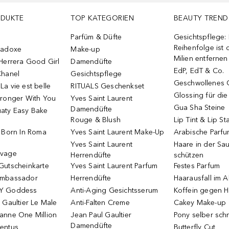
ODUKTE
TOP KATEGORIEN
BEAUTY TREND
Parfüm & Düfte
Gesichtspflege:
Reihenfolge ist d
radoxe
Make-up
Milien entfernen
Herrera Good Girl
Damendüfte
EdP, EdT & Co.
Chanel
Gesichtspflege
Geschwollenes 
a vie est belle
RITUALS Geschenkset
Glossing für di
tronger With You
Yves Saint Laurent
Gua Sha Steine
Damendüfte
aty Easy Bake
Rouge & Blush
Lip Tint & Lip St
o Born In Roma
Yves Saint Laurent Make-Up
Arabische Parf
Yves Saint Laurent
Haare in der Sa
uvage
Herrendüfte
schützen
Gutscheinkarte
Yves Saint Laurent Parfum
Festes Parfum
Ambassador
Herrendüfte
Haarausfall im A
Y Goddess
Anti-Aging Gesichtsserum
Koffein gegen H
 Gaultier Le Male
Anti-Falten Creme
Cakey Make-up
anne One Million
Jean Paul Gaultier
Pony selber sch
Damendüfte
entus
Butterfly Cut