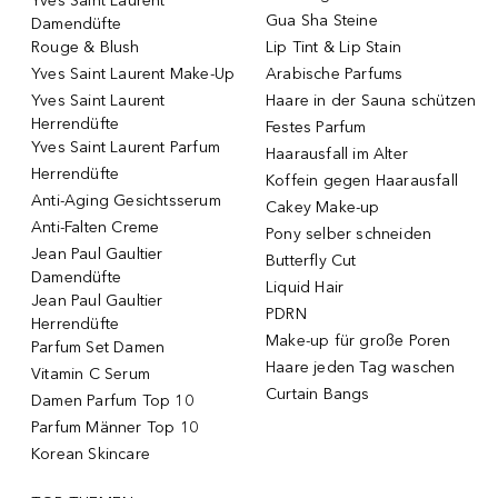
Yves Saint Laurent
Gua Sha Steine
Damendüfte
Rouge & Blush
Lip Tint & Lip Stain
Yves Saint Laurent Make-Up
Arabische Parfums
Yves Saint Laurent
Haare in der Sauna schützen
Herrendüfte
Festes Parfum
Yves Saint Laurent Parfum
Haarausfall im Alter
Herrendüfte
Koffein gegen Haarausfall
Anti-Aging Gesichtsserum
Cakey Make-up
Anti-Falten Creme
Pony selber schneiden
Jean Paul Gaultier
Butterfly Cut
Damendüfte
Liquid Hair
Jean Paul Gaultier
PDRN
Herrendüfte
Make-up für große Poren
Parfum Set Damen
Haare jeden Tag waschen
Vitamin C Serum
Curtain Bangs
Damen Parfum Top 10
Parfum Männer Top 10
Korean Skincare