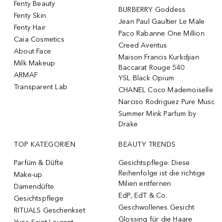
Fenty Beauty
BURBERRY Goddess
Fenty Skin
Jean Paul Gaultier Le Male
Fenty Hair
Paco Rabanne One Million
Caia Cosmetics
Creed Aventus
About Face
Maison Francis Kurkdjian
Milk Makeup
Baccarat Rouge 540
ARMAF
YSL Black Opium
Transparent Lab
CHANEL Coco Mademoiselle
Narciso Rodriguez Pure Musc
Summer Mink Parfum by
Drake
TOP KATEGORIEN
BEAUTY TRENDS
Parfüm & Düfte
Gesichtspflege: Diese
Reihenfolge ist die richtige
Make-up
Milien entfernen
Damendüfte
EdP, EdT & Co.
Gesichtspflege
Geschwollenes Gesicht
RITUALS Geschenkset
Glossing für die Haare