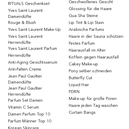
Geschwollenes Gesicht
RITUALS Geschenkset
Glossing für die Haare
Yves Saint Laurent
Gua Sha Steine
Damendüfte
Rouge & Blush
Lip Tint & Lip Stain
Yves Saint Laurent Make-Up
Arabische Parfums
Yves Saint Laurent
Haare in der Sauna schützen
Herrendüfte
Festes Parfum
Yves Saint Laurent Parfum
Haarausfall im Alter
Herrendüfte
Koffein gegen Haarausfall
Anti-Aging Gesichtsserum
Cakey Make-up
Anti-Falten Creme
Pony selber schneiden
Jean Paul Gaultier
Butterfly Cut
Damendüfte
Liquid Hair
Jean Paul Gaultier
PDRN
Herrendüfte
Make-up für große Poren
Parfum Set Damen
Haare jeden Tag waschen
Vitamin C Serum
Curtain Bangs
Damen Parfum Top 10
Parfum Männer Top 10
Korean Skincare