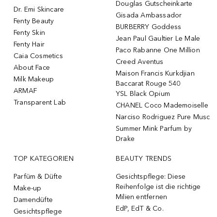
Douglas Gutscheinkarte
Dr. Emi Skincare
Gisada Ambassador
Fenty Beauty
BURBERRY Goddess
Fenty Skin
Jean Paul Gaultier Le Male
Fenty Hair
Paco Rabanne One Million
Caia Cosmetics
Creed Aventus
About Face
Maison Francis Kurkdjian
Milk Makeup
Baccarat Rouge 540
ARMAF
YSL Black Opium
Transparent Lab
CHANEL Coco Mademoiselle
Narciso Rodriguez Pure Musc
Summer Mink Parfum by
Drake
TOP KATEGORIEN
BEAUTY TRENDS
Parfüm & Düfte
Gesichtspflege: Diese
Reihenfolge ist die richtige
Make-up
Milien entfernen
Damendüfte
EdP, EdT & Co.
Gesichtspflege