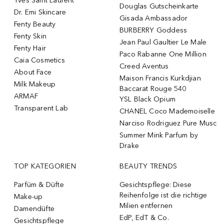
Yves Saint Laurent
Douglas Gutscheinkarte
Dr. Emi Skincare
Gisada Ambassador
Fenty Beauty
BURBERRY Goddess
Fenty Skin
Jean Paul Gaultier Le Male
Fenty Hair
Paco Rabanne One Million
Caia Cosmetics
Creed Aventus
About Face
Maison Francis Kurkdjian
Milk Makeup
Baccarat Rouge 540
ARMAF
YSL Black Opium
Transparent Lab
CHANEL Coco Mademoiselle
Narciso Rodriguez Pure Musc
Summer Mink Parfum by
Drake
TOP KATEGORIEN
BEAUTY TRENDS
Parfüm & Düfte
Gesichtspflege: Diese
Reihenfolge ist die richtige
Make-up
Milien entfernen
Damendüfte
EdP, EdT & Co.
Gesichtspflege