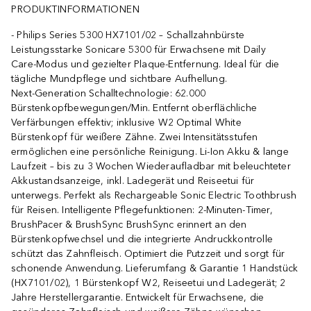
PRODUKTINFORMATIONEN
Philips Series 5300 HX7101/02 – Schallzahnbürste
Leistungsstarke Sonicare 5300 für Erwachsene mit Daily
Care‑Modus und gezielter Plaque‑Entfernung. Ideal für die
tägliche Mundpflege und sichtbare Aufhellung.
Next‑Generation Schalltechnologie: 62.000
Bürstenkopfbewegungen/Min. Entfernt oberflächliche
Verfärbungen effektiv; inklusive W2 Optimal White
Bürstenkopf für weißere Zähne. Zwei Intensitätsstufen
ermöglichen eine persönliche Reinigung. Li‑Ion Akku & lange
Laufzeit – bis zu 3 Wochen Wiederaufladbar mit beleuchteter
Akkustandsanzeige, inkl. Ladegerät und Reiseetui für
unterwegs. Perfekt als Rechargeable Sonic Electric Toothbrush
für Reisen. Intelligente Pflegefunktionen: 2‑Minuten‑Timer,
BrushPacer & BrushSync BrushSync erinnert an den
Bürstenkopfwechsel und die integrierte Andruckkontrolle
schützt das Zahnfleisch. Optimiert die Putzzeit und sorgt für
schonende Anwendung. Lieferumfang & Garantie 1 Handstück
(HX7101/02), 1 Bürstenkopf W2, Reiseetui und Ladegerät; 2
Jahre Herstellergarantie. Entwickelt für Erwachsene, die