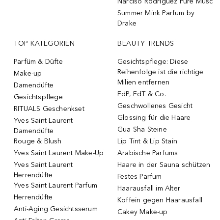
Narciso Rodriguez Pure Musc
Summer Mink Parfum by
Drake
TOP KATEGORIEN
BEAUTY TRENDS
Parfüm & Düfte
Gesichtspflege: Diese
Reihenfolge ist die richtige
Make-up
Milien entfernen
Damendüfte
EdP, EdT & Co.
Gesichtspflege
Geschwollenes Gesicht
RITUALS Geschenkset
Glossing für die Haare
Yves Saint Laurent
Gua Sha Steine
Damendüfte
Rouge & Blush
Lip Tint & Lip Stain
Yves Saint Laurent Make-Up
Arabische Parfums
Yves Saint Laurent
Haare in der Sauna schützen
Herrendüfte
Festes Parfum
Yves Saint Laurent Parfum
Haarausfall im Alter
Herrendüfte
Koffein gegen Haarausfall
Anti-Aging Gesichtsserum
Cakey Make-up