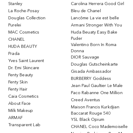
Stanley
Carolina Herrera Good Girl
La Roche-Posay
Bleu de Chanel
Douglas Collection
Lancôme La vie est belle
Purelei
Armani Stronger With You
MAC Cosmetics
Huda Beuaty Easy Bake
Puder
CHANEL
Valentino Born In Roma
HUDA BEAUTY
Donna
Prada
DIOR Sauvage
Yves Saint Laurent
Douglas Gutscheinkarte
Dr. Emi Skincare
Gisada Ambassador
Fenty Beauty
BURBERRY Goddess
Fenty Skin
Jean Paul Gaultier Le Male
Fenty Hair
Paco Rabanne One Million
Caia Cosmetics
Creed Aventus
About Face
Maison Francis Kurkdjian
Milk Makeup
Baccarat Rouge 540
ARMAF
YSL Black Opium
Transparent Lab
CHANEL Coco Mademoiselle