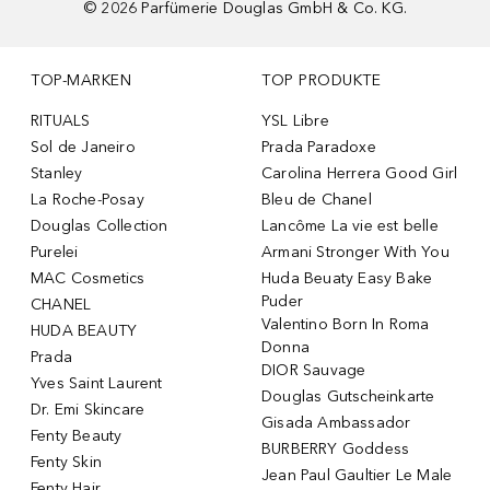
©
2026
Parfümerie Douglas GmbH & Co. KG.
TOP-MARKEN
TOP PRODUKTE
RITUALS
YSL Libre
Sol de Janeiro
Prada Paradoxe
Stanley
Carolina Herrera Good Girl
La Roche-Posay
Bleu de Chanel
Douglas Collection
Lancôme La vie est belle
Purelei
Armani Stronger With You
MAC Cosmetics
Huda Beuaty Easy Bake
Puder
CHANEL
Valentino Born In Roma
HUDA BEAUTY
Donna
Prada
DIOR Sauvage
Yves Saint Laurent
Douglas Gutscheinkarte
Dr. Emi Skincare
Gisada Ambassador
Fenty Beauty
BURBERRY Goddess
Fenty Skin
Jean Paul Gaultier Le Male
Fenty Hair