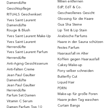
Milien entfernen
Damendüfte
EdP, EdT & Co.
Gesichtspflege
Geschwollenes Gesicht
RITUALS Geschenkset
Glossing für die Haare
Yves Saint Laurent
Gua Sha Steine
Damendüfte
Rouge & Blush
Lip Tint & Lip Stain
Yves Saint Laurent Make-Up
Arabische Parfums
Yves Saint Laurent
Haare in der Sauna schützen
Herrendüfte
Festes Parfum
Yves Saint Laurent Parfum
Haarausfall im Alter
Herrendüfte
Koffein gegen Haarausfall
Anti-Aging Gesichtsserum
Cakey Make-up
Anti-Falten Creme
Pony selber schneiden
Jean Paul Gaultier
Butterfly Cut
Damendüfte
Liquid Hair
Jean Paul Gaultier
PDRN
Herrendüfte
Make-up für große Poren
Parfum Set Damen
Haare jeden Tag waschen
Vitamin C Serum
Curtain Bangs
Damen Parfum Top 10