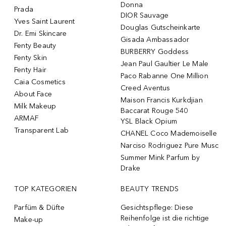
Donna
Prada
DIOR Sauvage
Yves Saint Laurent
Douglas Gutscheinkarte
Dr. Emi Skincare
Gisada Ambassador
Fenty Beauty
BURBERRY Goddess
Fenty Skin
Jean Paul Gaultier Le Male
Fenty Hair
Paco Rabanne One Million
Caia Cosmetics
Creed Aventus
About Face
Maison Francis Kurkdjian
Milk Makeup
Baccarat Rouge 540
ARMAF
YSL Black Opium
Transparent Lab
CHANEL Coco Mademoiselle
Narciso Rodriguez Pure Musc
Summer Mink Parfum by
Drake
TOP KATEGORIEN
BEAUTY TRENDS
Parfüm & Düfte
Gesichtspflege: Diese
Reihenfolge ist die richtige
Make-up