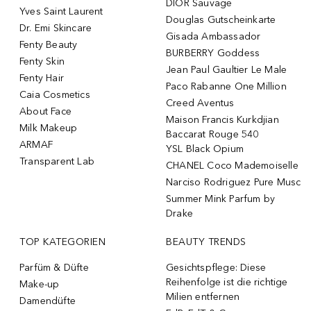
DIOR Sauvage
Yves Saint Laurent
Douglas Gutscheinkarte
Dr. Emi Skincare
Gisada Ambassador
Fenty Beauty
BURBERRY Goddess
Fenty Skin
Jean Paul Gaultier Le Male
Fenty Hair
Paco Rabanne One Million
Caia Cosmetics
Creed Aventus
About Face
Maison Francis Kurkdjian
Milk Makeup
Baccarat Rouge 540
ARMAF
YSL Black Opium
Transparent Lab
CHANEL Coco Mademoiselle
Narciso Rodriguez Pure Musc
Summer Mink Parfum by
Drake
TOP KATEGORIEN
BEAUTY TRENDS
Parfüm & Düfte
Gesichtspflege: Diese
Reihenfolge ist die richtige
Make-up
Milien entfernen
Damendüfte