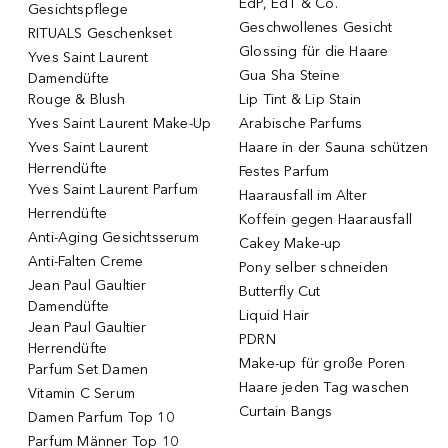
EdP, EdT & Co.
Gesichtspflege
Geschwollenes Gesicht
RITUALS Geschenkset
Glossing für die Haare
Yves Saint Laurent
Gua Sha Steine
Damendüfte
Rouge & Blush
Lip Tint & Lip Stain
Yves Saint Laurent Make-Up
Arabische Parfums
Yves Saint Laurent
Haare in der Sauna schützen
Herrendüfte
Festes Parfum
Yves Saint Laurent Parfum
Haarausfall im Alter
Herrendüfte
Koffein gegen Haarausfall
Anti-Aging Gesichtsserum
Cakey Make-up
Anti-Falten Creme
Pony selber schneiden
Jean Paul Gaultier
Butterfly Cut
Damendüfte
Liquid Hair
Jean Paul Gaultier
PDRN
Herrendüfte
Make-up für große Poren
Parfum Set Damen
Haare jeden Tag waschen
Vitamin C Serum
Curtain Bangs
Damen Parfum Top 10
Parfum Männer Top 10