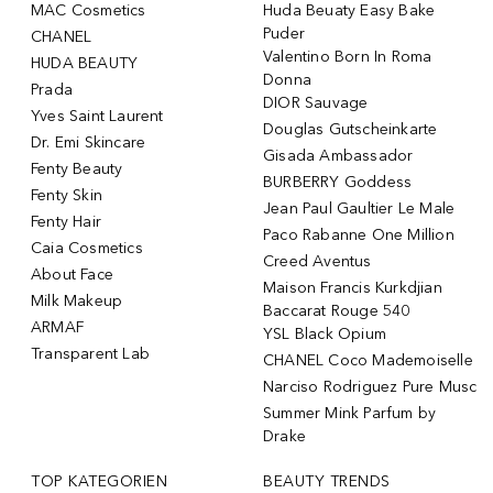
MAC Cosmetics
Huda Beuaty Easy Bake
Puder
CHANEL
Valentino Born In Roma
HUDA BEAUTY
Donna
Prada
DIOR Sauvage
Yves Saint Laurent
Douglas Gutscheinkarte
Dr. Emi Skincare
Gisada Ambassador
Fenty Beauty
BURBERRY Goddess
Fenty Skin
Jean Paul Gaultier Le Male
Fenty Hair
Paco Rabanne One Million
Caia Cosmetics
Creed Aventus
About Face
Maison Francis Kurkdjian
Milk Makeup
Baccarat Rouge 540
ARMAF
YSL Black Opium
Transparent Lab
CHANEL Coco Mademoiselle
Narciso Rodriguez Pure Musc
Summer Mink Parfum by
Drake
TOP KATEGORIEN
BEAUTY TRENDS