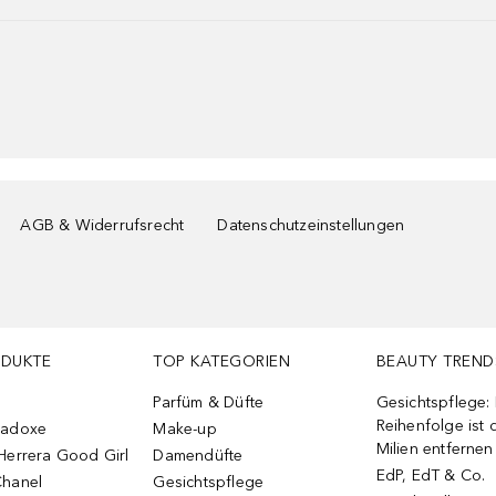
AGB & Widerrufsrecht
Datenschutzeinstellungen
ODUKTE
TOP KATEGORIEN
BEAUTY TREND
Parfüm & Düfte
Gesichtspflege:
Reihenfolge ist d
radoxe
Make-up
Milien entfernen
Herrera Good Girl
Damendüfte
EdP, EdT & Co.
Chanel
Gesichtspflege