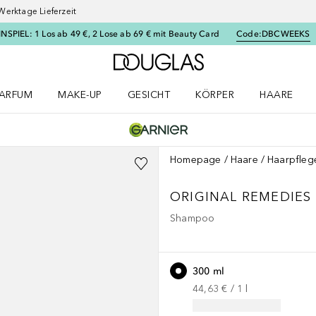
Werktage Lieferzeit
SPIEL: 1 Los ab 49 €, 2 Lose ab 69 € mit Beauty Card
Code:
DBCWEEKS
Zur Douglas Startseite
ARFUM
MAKE-UP
GESICHT
KÖRPER
HAARE
ffnen
arfum Menü öffnen
Make-up Menü öffnen
Gesicht Menü öffnen
Körper Menü öffnen
Haare Menü
Homepage
Haare
Haarpfleg
ORIGINAL REMEDIES
Shampoo
300 ml
44,63 €
 / 
1
l