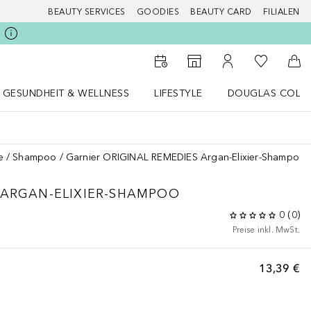
BEAUTY SERVICES
GOODIES
BEAUTY CARD
FILIALEN
Zu Meiner 
Zum Storefinder
Zu Meinem Kunde
Zum
GESUNDHEIT & WELLNESS
LIFESTYLE
DOUGLAS COLL
 öffnen
Gesundheit & Wellness Menü öffnen
LIFESTYLE Menü öffnen
Douglas Collecti
e
Shampoo
Garnier ORIGINAL REMEDIES Argan-Elixier-Shampoo
 ARGAN-ELIXIER-SHAMPOO
0
(
0
)
Preise inkl. MwSt.
13,39 €