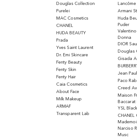
Douglas Collection
Lancôme L
Purelei
Armani S
MAC Cosmetics
Huda Beu
Puder
CHANEL
Valentin
HUDA BEAUTY
Donna
Prada
DIOR Sa
Yves Saint Laurent
Douglas 
Dr. Emi Skincare
Gisada 
Fenty Beauty
BURBERR
Fenty Skin
Jean Paul
Fenty Hair
Paco Rab
Caia Cosmetics
Creed Av
About Face
Maison Fr
Milk Makeup
Baccarat
ARMAF
YSL Blac
Transparent Lab
CHANEL 
Mademois
Narciso 
Musc