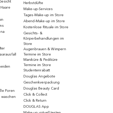
Gesicht
Herbstdüfte
e Haare
Make-up-Services
Tages-Make-up im Store
ain
Abend-Make-up im Store
ums
Kostenlose Rituale im Store
una
Gesichts- &
Körperbehandlungen im
Store
lter
Augenbrauen & Wimpern
aarausfall
Termine im Store
Maniküre & Pediküre
Termine im Store
neiden
Studentenrabatt
Douglas Angebote
Geschenkverpackung
Douglas Beauty Card
oße Poren
Click & Collect
g waschen
Click & Return
DOUGLAS App
Make-up virtuell testen