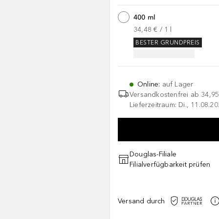
400 ml
34,48 €
 / 
1
l
BESTER GRUNDPREIS
Online
:
auf Lager
Versandkostenfrei ab
34,95
Lieferzeitraum: Di., 11.08.2
Douglas-Filiale
Filialverfügbarkeit prüfen
Versand durch