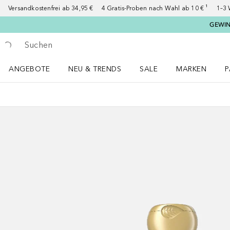
Versandkostenfrei ab 34,95 €
4 Gratis-Proben nach Wahl ab 10 € ¹
1–3 
GEWINN
Gehe zurück
Suche ausführen
ANGEBOTE
NEU & TRENDS
SALE
MARKEN
P
Angebote Menü öffnen
NEU & TRENDS Menü öffnen
MARKEN Menü ö
P