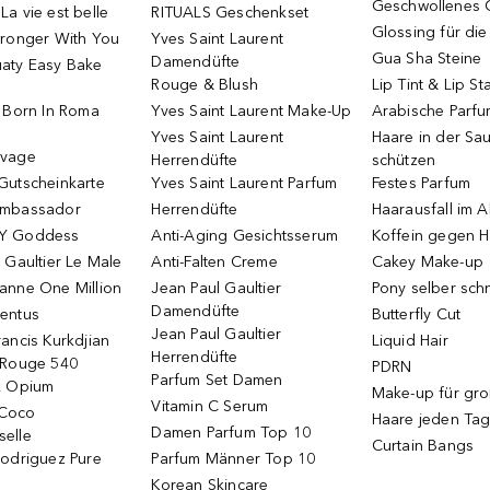
Geschwollenes 
a vie est belle
RITUALS Geschenkset
Glossing für di
tronger With You
Yves Saint Laurent
Gua Sha Steine
Damendüfte
aty Easy Bake
Rouge & Blush
Lip Tint & Lip St
o Born In Roma
Yves Saint Laurent Make-Up
Arabische Parf
Yves Saint Laurent
Haare in der Sa
uvage
Herrendüfte
schützen
Gutscheinkarte
Yves Saint Laurent Parfum
Festes Parfum
Ambassador
Herrendüfte
Haarausfall im A
Y Goddess
Anti-Aging Gesichtsserum
Koffein gegen H
 Gaultier Le Male
Anti-Falten Creme
Cakey Make-up
anne One Million
Jean Paul Gaultier
Pony selber sch
Damendüfte
entus
Butterfly Cut
Jean Paul Gaultier
ancis Kurkdjian
Liquid Hair
Herrendüfte
 Rouge 540
PDRN
Parfum Set Damen
k Opium
Make-up für gr
Vitamin C Serum
Coco
Haare jeden Ta
Damen Parfum Top 10
elle
Curtain Bangs
Rodriguez Pure
Parfum Männer Top 10
Korean Skincare