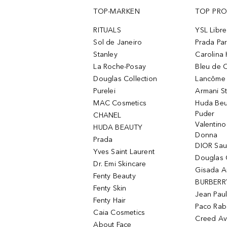
TOP-MARKEN
TOP PR
RITUALS
YSL Libre
Sol de Janeiro
Prada Pa
Stanley
Carolina 
La Roche-Posay
Bleu de 
Douglas Collection
Lancôme L
Purelei
Armani S
MAC Cosmetics
Huda Beu
Puder
CHANEL
Valentin
HUDA BEAUTY
Donna
Prada
DIOR Sa
Yves Saint Laurent
Douglas 
Dr. Emi Skincare
Gisada 
Fenty Beauty
BURBERR
Fenty Skin
Jean Paul
Fenty Hair
Paco Rab
Caia Cosmetics
Creed Av
About Face