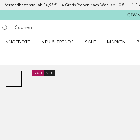
Versandkostenfrei ab 34,95 €
4 Gratis-Proben nach Wahl ab 10 € ¹
1–3 
GEWINN
Gehe zurück
Suche ausführen
ANGEBOTE
NEU & TRENDS
SALE
MARKEN
P
Angebote Menü öffnen
NEU & TRENDS Menü öffnen
MARKEN Menü ö
P
SALE
NEU