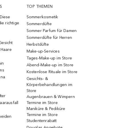
S
TOP THEMEN
 Diese
Sommerkosmetik
ie richtige
Sommerdüfte
Sommer Parfum für Damen
Sommerdüfte für Herren
Gesicht
Herbstdüfte
e Haare
Make-up-Services
Tages-Make-up im Store
ain
Abend-Make-up im Store
ums
Kostenlose Rituale im Store
una
Gesichts- &
Körperbehandlungen im
Store
lter
Augenbrauen & Wimpern
aarausfall
Termine im Store
Maniküre & Pediküre
Termine im Store
neiden
Studentenrabatt
Douglas Angebote