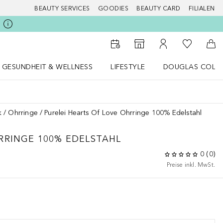
BEAUTY SERVICES
GOODIES
BEAUTY CARD
FILIALEN
Zu Meiner 
Zum Storefinder
Zu Meinem Kunde
Zum
GESUNDHEIT & WELLNESS
LIFESTYLE
DOUGLAS COLL
 öffnen
Gesundheit & Wellness Menü öffnen
LIFESTYLE Menü öffnen
Douglas Collecti
k
Ohrringe
Purelei Hearts Of Love Ohrringe 100% Edelstahl
RRINGE 100% EDELSTAHL
0
(
0
)
Preise inkl. MwSt.