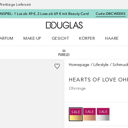
Werktage Lieferzeit
SPIEL: 1 Los ab 49 €, 2 Lose ab 69 € mit Beauty Card
Code:
DBCWEEKS
Zur Douglas Startseite
ARFUM
MAKE-UP
GESICHT
KÖRPER
HAARE
ffnen
arfum Menü öffnen
Make-up Menü öffnen
Gesicht Menü öffnen
Körper Menü öffnen
Haare Menü
Homepage
Lifestyle
Schmuc
HEARTS OF LOVE OH
Ohrringe
SALE
SALE
SALE