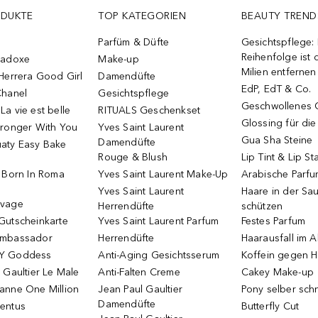
ODUKTE
TOP KATEGORIEN
BEAUTY TREND
Parfüm & Düfte
Gesichtspflege:
Reihenfolge ist d
radoxe
Make-up
Milien entfernen
Herrera Good Girl
Damendüfte
EdP, EdT & Co.
Chanel
Gesichtspflege
Geschwollenes 
a vie est belle
RITUALS Geschenkset
Glossing für di
tronger With You
Yves Saint Laurent
Gua Sha Steine
Damendüfte
aty Easy Bake
Rouge & Blush
Lip Tint & Lip St
o Born In Roma
Yves Saint Laurent Make-Up
Arabische Parf
Yves Saint Laurent
Haare in der Sa
uvage
Herrendüfte
schützen
Gutscheinkarte
Yves Saint Laurent Parfum
Festes Parfum
Ambassador
Herrendüfte
Haarausfall im A
Y Goddess
Anti-Aging Gesichtsserum
Koffein gegen H
 Gaultier Le Male
Anti-Falten Creme
Cakey Make-up
anne One Million
Jean Paul Gaultier
Pony selber sch
Damendüfte
entus
Butterfly Cut