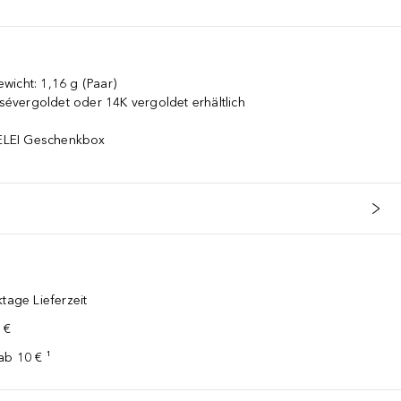
icht: 1,16 g (Paar)
osévergoldet oder 14K vergoldet erhältlich
URELEI Geschenkbox
tage Lieferzeit
 €
ab 10 € ¹