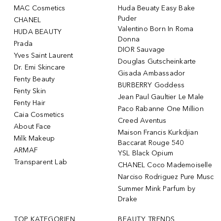
MAC Cosmetics
Huda Beuaty Easy Bake
Puder
CHANEL
Valentino Born In Roma
HUDA BEAUTY
Donna
Prada
DIOR Sauvage
Yves Saint Laurent
Douglas Gutscheinkarte
Dr. Emi Skincare
Gisada Ambassador
Fenty Beauty
BURBERRY Goddess
Fenty Skin
Jean Paul Gaultier Le Male
Fenty Hair
Paco Rabanne One Million
Caia Cosmetics
Creed Aventus
About Face
Maison Francis Kurkdjian
Milk Makeup
Baccarat Rouge 540
ARMAF
YSL Black Opium
Transparent Lab
CHANEL Coco Mademoiselle
Narciso Rodriguez Pure Musc
Summer Mink Parfum by
Drake
TOP KATEGORIEN
BEAUTY TRENDS