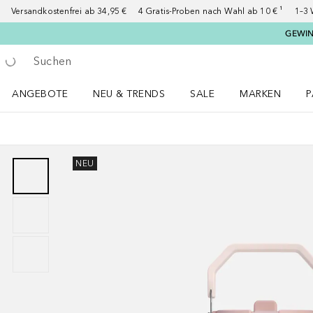
Versandkostenfrei ab 34,95 €
4 Gratis-Proben nach Wahl ab 10 € ¹
1–3 
GEWINN
Gehe zurück
Suche ausführen
ANGEBOTE
NEU & TRENDS
SALE
MARKEN
P
Angebote Menü öffnen
NEU & TRENDS Menü öffnen
MARKEN Menü ö
P
NEU