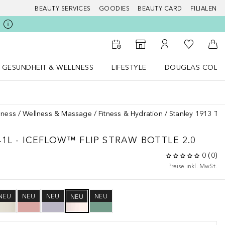
BEAUTY SERVICES
GOODIES
BEAUTY CARD
FILIALEN
Zu Meiner 
Zum Storefinder
Zu Meinem Kunde
Zum
GESUNDHEIT & WELLNESS
LIFESTYLE
DOUGLAS COLL
 öffnen
Gesundheit & Wellness Menü öffnen
LIFESTYLE Menü öffnen
Douglas Collecti
lness
Wellness & Massage
Fitness & Hydration
Stanley 1913 Th
1L - ICEFLOW™ FLIP STRAW BOTTLE 2.0
0
(
0
)
Preise inkl. MwSt.
NEU
NEU
NEU
NEU
NEU