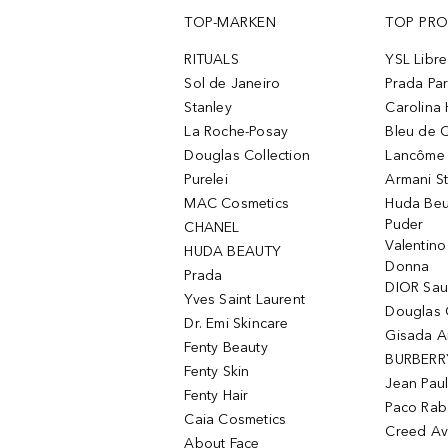
TOP-MARKEN
TOP PR
RITUALS
YSL Libre
Sol de Janeiro
Prada Pa
Stanley
Carolina 
La Roche-Posay
Bleu de 
Douglas Collection
Lancôme L
Purelei
Armani S
MAC Cosmetics
Huda Beu
Puder
CHANEL
Valentin
HUDA BEAUTY
Donna
Prada
DIOR Sa
Yves Saint Laurent
Douglas 
Dr. Emi Skincare
Gisada 
Fenty Beauty
BURBERR
Fenty Skin
Jean Paul
Fenty Hair
Paco Rab
Caia Cosmetics
Creed Av
About Face