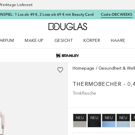
Werktage Lieferzeit
SPIEL: 1 Los ab 49 €, 2 Lose ab 69 € mit Beauty Card
Code:
DBCWEEKS
Zur Douglas Startseite
ARFUM
MAKE-UP
GESICHT
KÖRPER
HAARE
ffnen
arfum Menü öffnen
Make-up Menü öffnen
Gesicht Menü öffnen
Körper Menü öffnen
Haare Menü
Homepage
Gesundheit & Wel
THERMOBECHER - 0,4
Trinkflasche
NEU
NEU
NEU
NEU