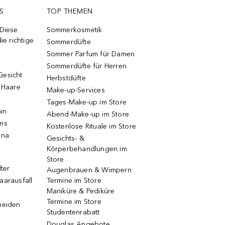
S
TOP THEMEN
 Diese
Sommerkosmetik
ie richtige
Sommerdüfte
Sommer Parfum für Damen
Sommerdüfte für Herren
Gesicht
Herbstdüfte
e Haare
Make-up-Services
Tages-Make-up im Store
ain
Abend-Make-up im Store
ums
Kostenlose Rituale im Store
una
Gesichts- &
Körperbehandlungen im
Store
lter
Augenbrauen & Wimpern
aarausfall
Termine im Store
Maniküre & Pediküre
Termine im Store
neiden
Studentenrabatt
Douglas Angebote