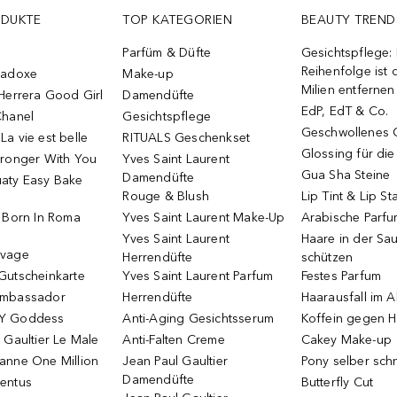
ODUKTE
TOP KATEGORIEN
BEAUTY TREND
Parfüm & Düfte
Gesichtspflege:
Reihenfolge ist d
radoxe
Make-up
Milien entfernen
Herrera Good Girl
Damendüfte
EdP, EdT & Co.
Chanel
Gesichtspflege
Geschwollenes 
a vie est belle
RITUALS Geschenkset
Glossing für di
tronger With You
Yves Saint Laurent
Gua Sha Steine
Damendüfte
aty Easy Bake
Rouge & Blush
Lip Tint & Lip St
o Born In Roma
Yves Saint Laurent Make-Up
Arabische Parf
Yves Saint Laurent
Haare in der Sa
uvage
Herrendüfte
schützen
Gutscheinkarte
Yves Saint Laurent Parfum
Festes Parfum
Ambassador
Herrendüfte
Haarausfall im A
Y Goddess
Anti-Aging Gesichtsserum
Koffein gegen H
 Gaultier Le Male
Anti-Falten Creme
Cakey Make-up
anne One Million
Jean Paul Gaultier
Pony selber sch
Damendüfte
entus
Butterfly Cut