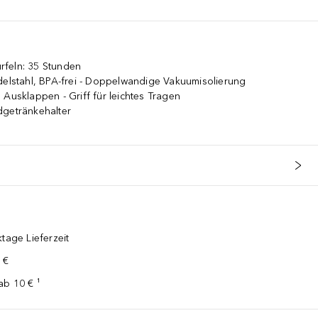
ürfeln: 35 Stunden
delstahl, BPA-frei - Doppelwandige Vakuumisolierung
 Ausklappen - Griff für leichtes Tragen
dgetränkehalter
tage Lieferzeit
 €
ab 10 € ¹