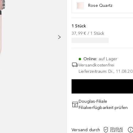
Rose Quartz
1 Stück
37,99 €
 / 
1
Stück
Online
:
auf Lager
Versandkostenfrei
Lieferzeitraum: Di., 11.08.2
Douglas-Filiale
Filialverfügbarkeit prüfen
Versand durch