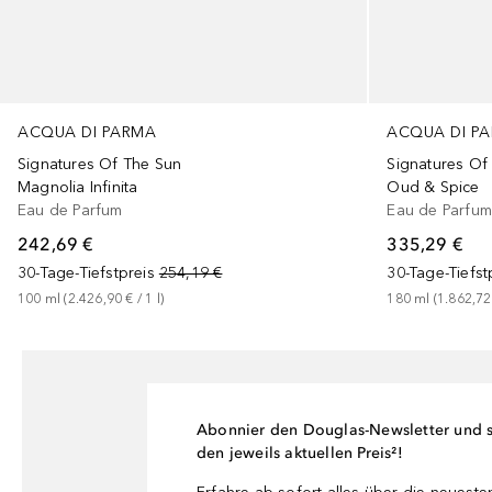
ACQUA DI PARMA
ACQUA DI P
Signatures Of The Sun
Signatures Of
Magnolia Infinita
Oud & Spice
Eau de Parfum
Eau de Parfu
242,69 €
335,29 €
30-Tage-Tiefstpreis
254,19 €
30-Tage-Tiefst
100
ml
 (
2.426,90 €
 / 
1
l
)
180
ml
 (
1.862,72
Abonnier den Douglas-Newsletter und si
den jeweils aktuellen Preis²!