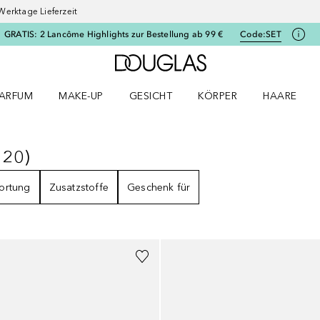
Werktage Lieferzeit
GRATIS: 2 Lancôme Highlights zur Bestellung ab 99 €
Code:
SET
Zur Douglas Startseite
ARFUM
MAKE-UP
GESICHT
KÖRPER
HAARE
ffnen
arfum Menü öffnen
Make-up Menü öffnen
Gesicht Menü öffnen
Körper Menü öffnen
Haare Menü
(
20
)
E
20
ERGEBNISSE
ortung
Zusatzstoffe
Geschenk für
+
2
Größen