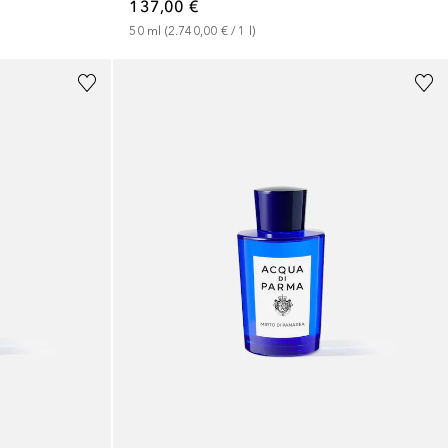
137,00 €
50
ml
 (
2.740,00 €
 / 
1
l
)
+
2
Größen