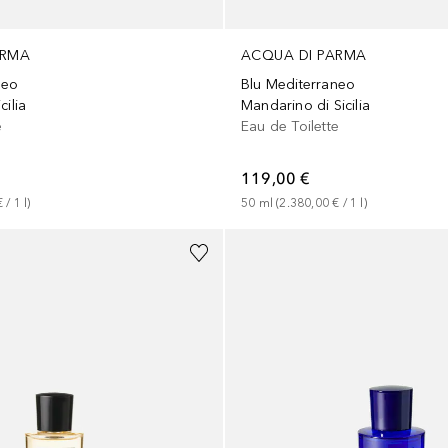
ARMA
ACQUA DI PARMA
neo
Blu Mediterraneo
cilia
Mandarino di Sicilia
e
Eau de Toilette
119,00 €
€
 / 
1
l
)
50
ml
 (
2.380,00 €
 / 
1
l
)
+
2
Größen