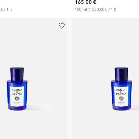
165,00 €
 €
 / 
1
l
)
100
ml
 (
1.650,00 €
 / 
1
l
)
+
2
Größen