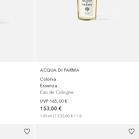
ACQUA DI PARMA
Colonia
Essenza
Eau de Cologne
UVP
165,00 €
153,00 €
100
ml
 (
1.530,00 €
 / 
1
l
)
+
2
Größen