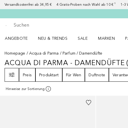
Versandkostenfrei ab 34,95 €
4 Gratis-Proben nach Wahl ab 10 € ¹
1–3 
Gehe zurück
Suche ausführen
ANGEBOTE
NEU & TRENDS
SALE
MARKEN
P
Angebote Menü öffnen
NEU & TRENDS Menü öffnen
MARKEN Menü ö
P
Homepage
Acqua di Parma
Parfum
Damendüfte
ACQUA DI PARMA - DAMENDÜFTE
ACQUA DI PARMA - DAMENDÜFT
Filter
Preis
Produktart
Für Wen
Duftnote
Verantw
Hinweise zur Sortierung
+
2
Größen
+
1
Größe