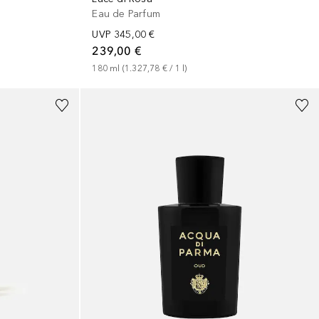
Eau de Parfum
UVP
345,00 €
239,00 €
180
ml
 (
1.327,78 €
 / 
1
l
)