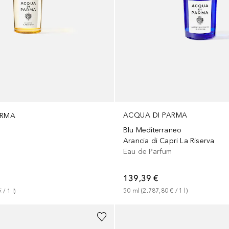
ACQUA DI PARMA
ARMA
Blu Mediterraneo
Arancia di Capri La Riserva
Eau de Parfum
m
139,39 €
50
ml
 (
2.787,80 €
 / 
1
l
)
€
 / 
1
l
)
+
1
Größe