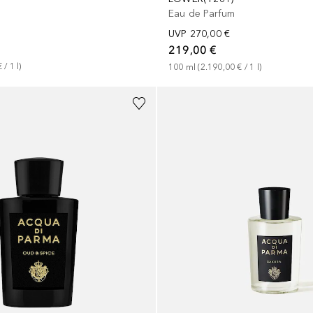
m
Eau de Parfum
UVP
270,00 €
219,00 €
€
 / 
1
l
)
100
ml
 (
2.190,00 €
 / 
1
l
)