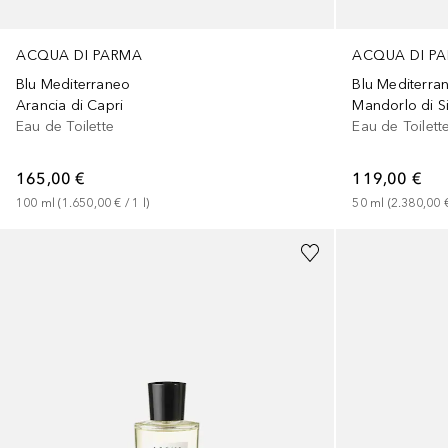
ACQUA DI PARMA
ACQUA DI P
Blu Mediterraneo
Blu Mediterra
Arancia di Capri
Mandorlo di Si
Eau de Toilette
Eau de Toilett
165,00 €
119,00 €
100
ml
 (
1.650,00 €
 / 
1
l
)
50
ml
 (
2.380,00 
+
2
Größen
+
2
Größen