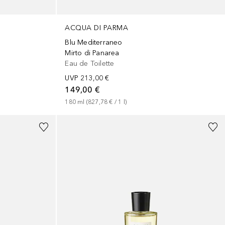
ACQUA DI PARMA
Blu Mediterraneo
Mirto di Panarea
Eau de Toilette
UVP
213,00 €
149,00 €
180
ml
 (
827,78 €
 / 
1
l
)
+
2
Größen