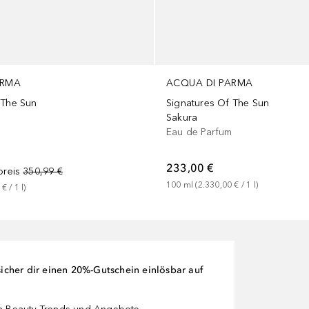
ARMA
ACQUA DI PARMA
 The Sun
Signatures Of The Sun
Sakura
m
Eau de Parfum
233,00 €
preis
350,99 €
100
ml
 (
2.330,00 €
 / 
1
l
)
 €
 / 
1
l
)
cher dir einen 20%-Gutschein einlösbar auf