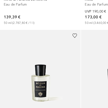
Eau de Parfum
Eau de Parfu
UVP
190,00 €
139,39 €
173,00 €
50
ml
 (
2.787,80 €
 / 
1
l
)
50
ml
 (
3.460,00 
+
1
Größe
+
1
Größe