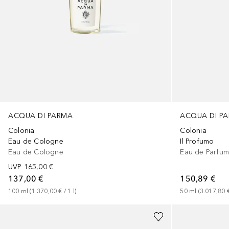
ACQUA DI PARMA
ACQUA DI P
Colonia
Colonia
Eau de Cologne
Il Profumo
Eau de Cologne
Eau de Parfu
UVP
165,00 €
137,00 €
150,89 €
100
ml
 (
1.370,00 €
 / 
1
l
)
50
ml
 (
3.017,80 
+
2
Größen