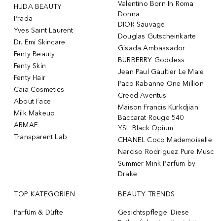
Valentino Born In Roma
HUDA BEAUTY
Donna
Prada
DIOR Sauvage
Yves Saint Laurent
Douglas Gutscheinkarte
Dr. Emi Skincare
Gisada Ambassador
Fenty Beauty
BURBERRY Goddess
Fenty Skin
Jean Paul Gaultier Le Male
Fenty Hair
Paco Rabanne One Million
Caia Cosmetics
Creed Aventus
About Face
Maison Francis Kurkdjian
Milk Makeup
Baccarat Rouge 540
ARMAF
YSL Black Opium
Transparent Lab
CHANEL Coco Mademoiselle
Narciso Rodriguez Pure Musc
Summer Mink Parfum by
Drake
TOP KATEGORIEN
BEAUTY TRENDS
Parfüm & Düfte
Gesichtspflege: Diese