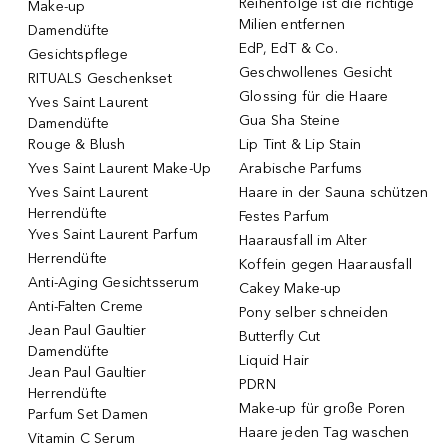
Reihenfolge ist die richtige
Make-up
Milien entfernen
Damendüfte
EdP, EdT & Co.
Gesichtspflege
Geschwollenes Gesicht
RITUALS Geschenkset
Glossing für die Haare
Yves Saint Laurent
Gua Sha Steine
Damendüfte
Rouge & Blush
Lip Tint & Lip Stain
Yves Saint Laurent Make-Up
Arabische Parfums
Yves Saint Laurent
Haare in der Sauna schützen
Herrendüfte
Festes Parfum
Yves Saint Laurent Parfum
Haarausfall im Alter
Herrendüfte
Koffein gegen Haarausfall
Anti-Aging Gesichtsserum
Cakey Make-up
Anti-Falten Creme
Pony selber schneiden
Jean Paul Gaultier
Butterfly Cut
Damendüfte
Liquid Hair
Jean Paul Gaultier
PDRN
Herrendüfte
Make-up für große Poren
Parfum Set Damen
Haare jeden Tag waschen
Vitamin C Serum