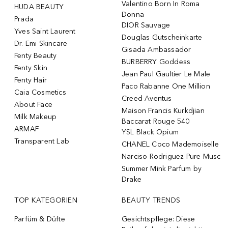
Valentino Born In Roma
HUDA BEAUTY
Donna
Prada
DIOR Sauvage
Yves Saint Laurent
Douglas Gutscheinkarte
Dr. Emi Skincare
Gisada Ambassador
Fenty Beauty
BURBERRY Goddess
Fenty Skin
Jean Paul Gaultier Le Male
Fenty Hair
Paco Rabanne One Million
Caia Cosmetics
Creed Aventus
About Face
Maison Francis Kurkdjian
Milk Makeup
Baccarat Rouge 540
ARMAF
YSL Black Opium
Transparent Lab
CHANEL Coco Mademoiselle
Narciso Rodriguez Pure Musc
Summer Mink Parfum by
Drake
TOP KATEGORIEN
BEAUTY TRENDS
Parfüm & Düfte
Gesichtspflege: Diese