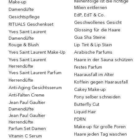
Reihenfolge ist die richtige
Make-up
Milien entfernen
Damendüfte
EdP, EdT & Co.
Gesichtspflege
Geschwollenes Gesicht
RITUALS Geschenkset
Glossing für die Haare
Yves Saint Laurent
Gua Sha Steine
Damendüfte
Rouge & Blush
Lip Tint & Lip Stain
Yves Saint Laurent Make-Up
Arabische Parfums
Yves Saint Laurent
Haare in der Sauna schützen
Herrendüfte
Festes Parfum
Yves Saint Laurent Parfum
Haarausfall im Alter
Herrendüfte
Koffein gegen Haarausfall
Anti-Aging Gesichtsserum
Cakey Make-up
Anti-Falten Creme
Pony selber schneiden
Jean Paul Gaultier
Butterfly Cut
Damendüfte
Liquid Hair
Jean Paul Gaultier
PDRN
Herrendüfte
Make-up für große Poren
Parfum Set Damen
Haare jeden Tag waschen
Vitamin C Serum