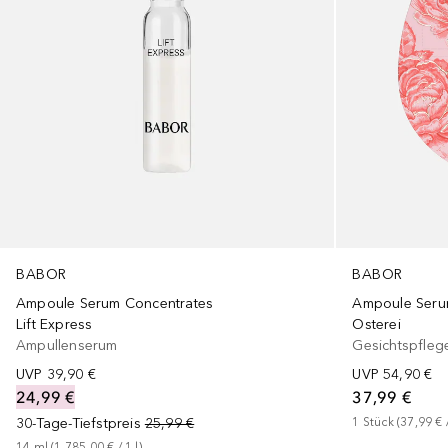
BABOR
BABOR
Ampoule Serum Concentrates
Ampoule Seru
Lift Express
Osterei
Ampullenserum
Gesichtspfleg
UVP
39,90 €
UVP
54,90 €
24,99 €
37,99 €
30-Tage-Tiefstpreis
25,99 €
1
Stück
 (
37,99 €
 
14
ml
 (
1.785,00 €
 / 
1
l
)