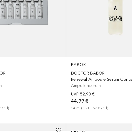
BABOR
OR
DOCTOR BABOR
Renewal Ampoule Serum Conce
m
Ampullenserum
UVP
52,90 €
44,99 €
€
 / 
1
l
)
14
ml
 (
3.213,57 €
 / 
1
l
)
BABOR