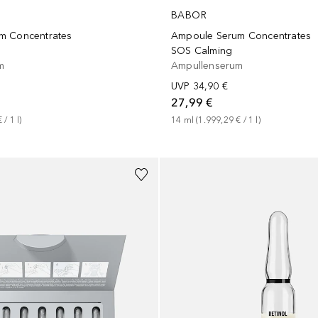
BABOR
m Concentrates
Ampoule Serum Concentrates
SOS Calming
m
Ampullenserum
UVP
34,90 €
27,99 €
€
 / 
1
l
)
14
ml
 (
1.999,29 €
 / 
1
l
)