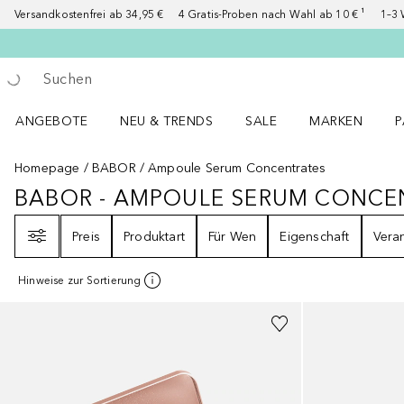
Versandkostenfrei ab 34,95 €
4 Gratis-Proben nach Wahl ab 10 € ¹
1–3 
Gehe zurück
Suche ausführen
ANGEBOTE
NEU & TRENDS
SALE
MARKEN
P
Angebote Menü öffnen
NEU & TRENDS Menü öffnen
MARKEN Menü ö
P
Homepage
BABOR
Ampoule Serum Concentrates
BABOR - AMPOULE SERUM CONCE
BABOR - AMPOULE SERUM CON
Filter
Preis
Produktart
Für Wen
Eigenschaft
Vera
Hinweise zur Sortierung