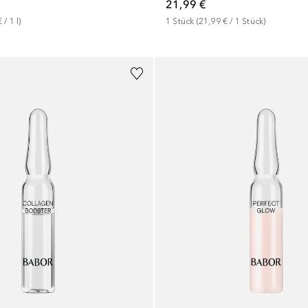
21,99 €
€
 / 
1
l
)
1
Stück
 (
21,99 €
 / 
1
Stück
)