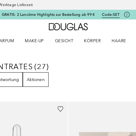
Werktage Lieferzeit
GRATIS: 2 Lancôme Highlights zur Bestellung ab 99 €
Code:
SET
Zur Douglas Startseite
ARFUM
MAKE-UP
GESICHT
KÖRPER
HAARE
ffnen
arfum Menü öffnen
Make-up Menü öffnen
Gesicht Menü öffnen
Körper Menü öffnen
Haare Menü
NTRATES
(
27
)
CENTRATES
27
ERGEBNISSE
ntwortung
Aktionen