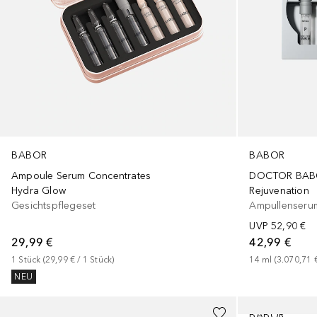
BABOR
BABOR
Ampoule Serum Concentrates
DOCTOR BAB
Hydra Glow
Rejuvenation
Gesichtspflegeset
Ampullenseru
UVP
52,90 €
29,99 €
42,99 €
1
Stück
 (
29,99 €
 / 
1
Stück
)
14
ml
 (
3.070,71 
NEU
BABOR