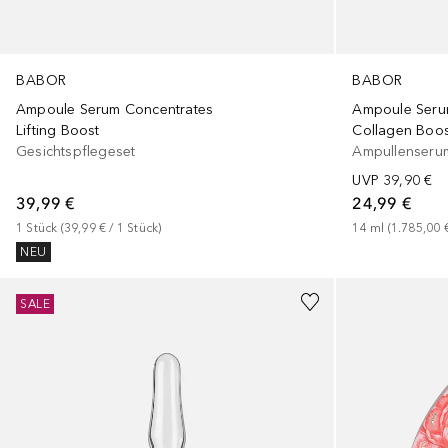
BABOR
BABOR
Ampoule Serum Concentrates
Ampoule Seru
Lifting Boost
Collagen Boos
Gesichtspflegeset
Ampullenseru
UVP
39,90 €
39,99 €
24,99 €
1
Stück
 (
39,99 €
 / 
1
Stück
)
14
ml
 (
1.785,00 
NEU
SALE