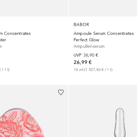
BABOR
m Concentrates
Ampoule Serum Concentrates
ter
Perfect Glow
m
Ampullenserum
UVP
36,90 €
26,99 €
€
 / 
1
l
)
14
ml
 (
1.927,86 €
 / 
1
l
)