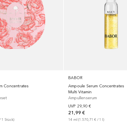
BABOR
m Concentrates
Ampoule Serum Concentrates
Multi Vitamin
eset
Ampullenserum
UVP
29,90 €
21,99 €
/ 
1
Stück
)
14
ml
 (
1.570,71 €
 / 
1
l
)