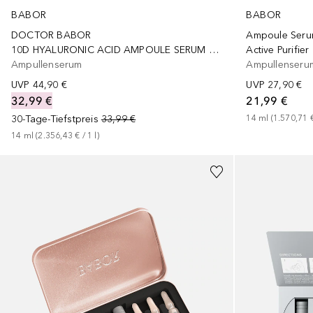
BABOR
BABOR
DOCTOR BABOR
Ampoule Seru
10D HYALURONIC ACID AMPOULE SERUM CONCENTRATE
Active Purifier
Ampullenserum
Ampullenseru
UVP
44,90 €
UVP
27,90 €
32,99 €
21,99 €
30-Tage-Tiefstpreis
33,99 €
14
ml
 (
1.570,71 
14
ml
 (
2.356,43 €
 / 
1
l
)