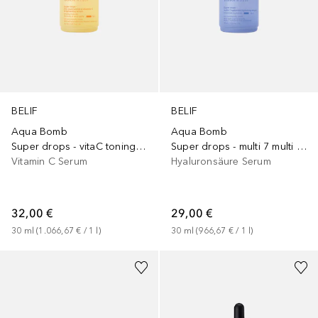
BELIF
BELIF
Aqua Bomb
Aqua Bomb
Super drops - vitaC toning serum
Super drops - multi 7 multi hyaluron serum
Vitamin C Serum
Hyaluronsäure Serum
32,00 €
29,00 €
30
ml
 (
1.066,67 €
 / 
1
l
)
30
ml
 (
966,67 €
 / 
1
l
)