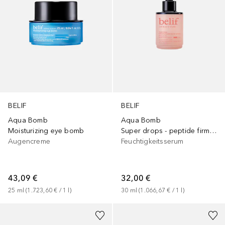
BELIF
BELIF
Aqua Bomb
Aqua Bomb
Moisturizing eye bomb
Super drops - peptide firming serum
Augencreme
Feuchtigkeitsserum
43,09 €
32,00 €
25
ml
 (
1.723,60 €
 / 
1
l
)
30
ml
 (
1.066,67 €
 / 
1
l
)