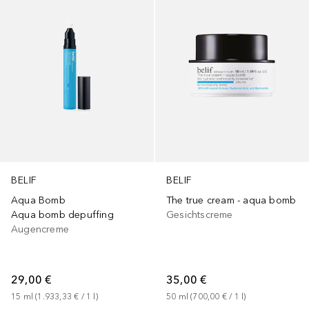
BELIF
BELIF
Aqua Bomb
The true cream - aqua bomb
Aqua bomb depuffing
Gesichtscreme
Augencreme
29,00 €
35,00 €
15
ml
 (
1.933,33 €
 / 
1
l
)
50
ml
 (
700,00 €
 / 
1
l
)