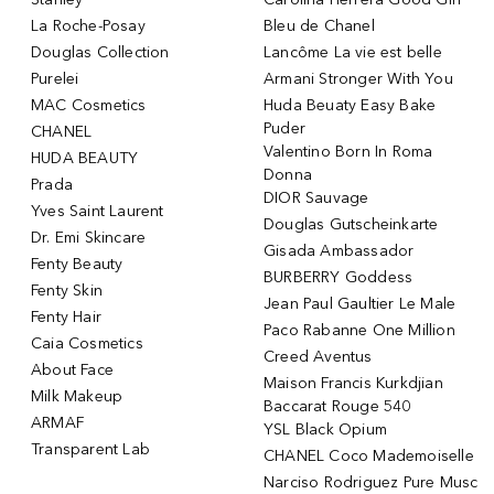
La Roche-Posay
Bleu de Chanel
Douglas Collection
Lancôme La vie est belle
Purelei
Armani Stronger With You
MAC Cosmetics
Huda Beuaty Easy Bake
Puder
CHANEL
Valentino Born In Roma
HUDA BEAUTY
Donna
Prada
DIOR Sauvage
Yves Saint Laurent
Douglas Gutscheinkarte
Dr. Emi Skincare
Gisada Ambassador
Fenty Beauty
BURBERRY Goddess
Fenty Skin
Jean Paul Gaultier Le Male
Fenty Hair
Paco Rabanne One Million
Caia Cosmetics
Creed Aventus
About Face
Maison Francis Kurkdjian
Milk Makeup
Baccarat Rouge 540
ARMAF
YSL Black Opium
Transparent Lab
CHANEL Coco Mademoiselle
Narciso Rodriguez Pure Musc