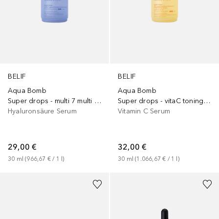
BELIF
BELIF
Aqua Bomb
Aqua Bomb
Super drops - multi 7 multi hyaluron serum
Super drops - vitaC toning serum
Hyaluronsäure Serum
Vitamin C Serum
29,00 €
32,00 €
30
ml
 (
966,67 €
 / 
1
l
)
30
ml
 (
1.066,67 €
 / 
1
l
)