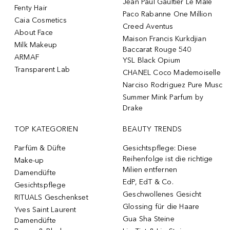
Jean Paul Gaultier Le Male
Fenty Hair
Paco Rabanne One Million
Caia Cosmetics
Creed Aventus
About Face
Maison Francis Kurkdjian
Milk Makeup
Baccarat Rouge 540
ARMAF
YSL Black Opium
Transparent Lab
CHANEL Coco Mademoiselle
Narciso Rodriguez Pure Musc
Summer Mink Parfum by
Drake
TOP KATEGORIEN
BEAUTY TRENDS
Parfüm & Düfte
Gesichtspflege: Diese
Reihenfolge ist die richtige
Make-up
Milien entfernen
Damendüfte
EdP, EdT & Co.
Gesichtspflege
Geschwollenes Gesicht
RITUALS Geschenkset
Glossing für die Haare
Yves Saint Laurent
Gua Sha Steine
Damendüfte