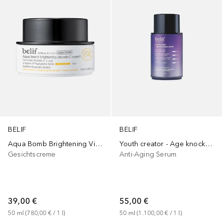
BELIF
BELIF
Aqua Bomb Brightening Vitamin C Cream
Youth creator - Age knockdown bomb
Gesichtscreme
Anti-Aging Serum
39,00 €
55,00 €
50
ml
 (
780,00 €
 / 
1
l
)
50
ml
 (
1.100,00 €
 / 
1
l
)