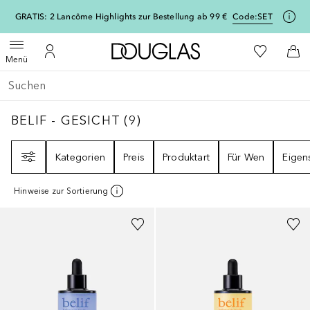
[navigation.slideout.screenreader]
GRATIS: 2 Lancôme Highlights zur Bestellung ab 99 €
Code:
SET
Zur Douglas Startseite
Zu Meiner 
Menü öffnen
Zu Meinem Kundenkonto
Zum
Menü
Gehe zurück
Suche ausführen
BELIF - GESICHT
9
ERGEBNISSE
BELIF - GESICHT
(
9
)
Filter
Kategorien
Preis
Produktart
Für Wen
Eigen
Hinweise zur Sortierung