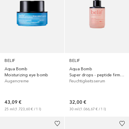
BELIF
BELIF
Aqua Bomb
Aqua Bomb
Moisturizing eye bomb
Super drops - peptide firming serum
Augencreme
Feuchtigkeitsserum
43,09 €
32,00 €
25
ml
 (
1.723,60 €
 / 
1
l
)
30
ml
 (
1.066,67 €
 / 
1
l
)