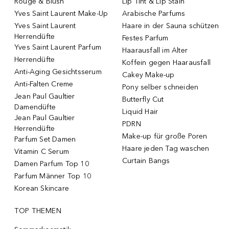
Rouge & Blush
Lip Tint & Lip Stain
Yves Saint Laurent Make-Up
Arabische Parfums
Yves Saint Laurent
Haare in der Sauna schützen
Herrendüfte
Festes Parfum
Yves Saint Laurent Parfum
Haarausfall im Alter
Herrendüfte
Koffein gegen Haarausfall
Anti-Aging Gesichtsserum
Cakey Make-up
Anti-Falten Creme
Pony selber schneiden
Jean Paul Gaultier
Butterfly Cut
Damendüfte
Liquid Hair
Jean Paul Gaultier
PDRN
Herrendüfte
Make-up für große Poren
Parfum Set Damen
Haare jeden Tag waschen
Vitamin C Serum
Curtain Bangs
Damen Parfum Top 10
Parfum Männer Top 10
Korean Skincare
TOP THEMEN