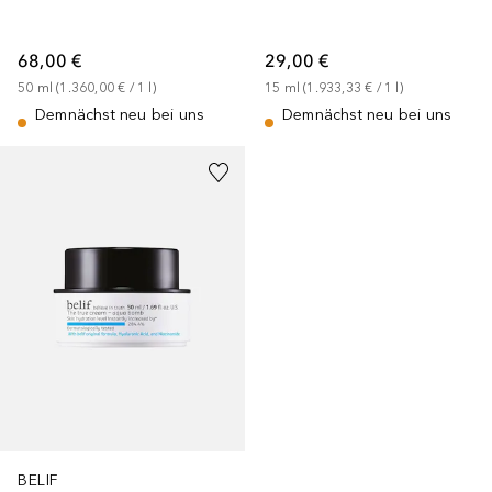
68,00 €
29,00 €
50
ml
 (
1.360,00 €
 / 
1
l
)
15
ml
 (
1.933,33 €
 / 
1
l
)
Demnächst neu bei uns
Demnächst neu bei uns
BELIF