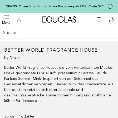
[navigation.slideout.screenreader]
GRATIS: 2 Lancôme Highlights zur Bestellung ab 99 €
Code:
SET
Zur Douglas Startseite
Zu Meiner 
Menü öffnen
Zu Meinem Kundenkonto
Zum
Menü
Gehe zurück
Suche ausführen
BETTER WORLD FRAGRANCE HOUSE
by Drake
Better World Fragrance House, die vom weltbekannten Musiker
Drake gegründete Luxus-Duft, präsentiert ihr erstes Eau de
Parfum: Summer Mink! Inspiriert von der Schönheit des
Gegensätzlichen verkörpert Summer Mink das Unerwartete. Als
Komposition setzt es sich über saisonale und
geschlechtsspezifische Konventionen hinweg und strahlt eine
kühne Raffinesse aus.
Zu den Produkten