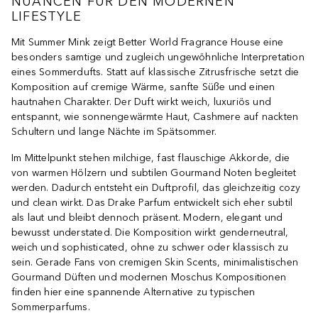
NUANCEN FÜR DEN MODERNEN
LIFESTYLE
Mit Summer Mink zeigt Better World Fragrance House eine
besonders samtige und zugleich ungewöhnliche Interpretation
eines Sommerdufts. Statt auf klassische Zitrusfrische setzt die
Komposition auf cremige Wärme, sanfte Süße und einen
hautnahen Charakter. Der Duft wirkt weich, luxuriös und
entspannt, wie sonnengewärmte Haut, Cashmere auf nackten
Schultern und lange Nächte im Spätsommer.
Im Mittelpunkt stehen milchige, fast flauschige Akkorde, die
von warmen Hölzern und subtilen Gourmand Noten begleitet
werden. Dadurch entsteht ein Duftprofil, das gleichzeitig cozy
und clean wirkt. Das Drake Parfum entwickelt sich eher subtil
als laut und bleibt dennoch präsent. Modern, elegant und
bewusst understated. Die Komposition wirkt genderneutral,
weich und sophisticated, ohne zu schwer oder klassisch zu
sein. Gerade Fans von cremigen Skin Scents, minimalistischen
Gourmand Düften und modernen Moschus Kompositionen
finden hier eine spannende Alternative zu typischen
Sommerparfums.