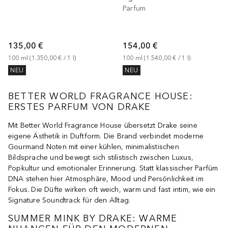
Parfum
135,00 €
154,00 €
100
ml
 (
1.350,00 €
 / 
1
l
)
100
ml
 (
1.540,00 €
 / 
1
l
)
NEU
NEU
BETTER WORLD FRAGRANCE HOUSE:
ERSTES PARFUM VON DRAKE
Mit Better World Fragrance House übersetzt Drake seine
eigene Ästhetik in Duftform. Die Brand verbindet moderne
Gourmand Noten mit einer kühlen, minimalistischen
Bildsprache und bewegt sich stilistisch zwischen Luxus,
Popkultur und emotionaler Erinnerung. Statt klassischer Parfüm
DNA stehen hier Atmosphäre, Mood und Persönlichkeit im
Fokus. Die Düfte wirken oft weich, warm und fast intim, wie ein
Signature Soundtrack für den Alltag.
SUMMER MINK BY DRAKE: WARME