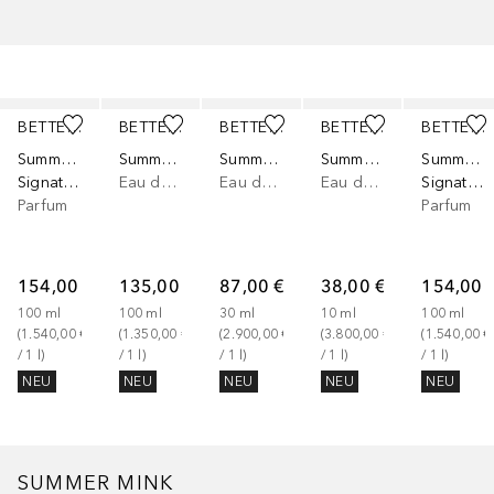
Überspringen
BETTER WORLD FRAGRANCE HOUSE BY DRAKE
BETTER WORLD FRAGRANCE HOUSE BY DRAKE
BETTER WORLD FRAGRANCE HOUSE BY DRAKE
BETTER WORLD FRAGRANCE HOUSE BY DRAKE
BETTER WORLD FRAGRANCE HOUSE BY DRAKE
Summer Mink
Summer Mink
Summer Mink
Summer Mink
Summer Mink
Signature Edition mit Design-Sockel
Eau de Parfum
Eau de Parfum
Eau de Parfum
Signature Edition mit Design-Sockel
Parfum
Parfum
154,00 €
135,00 €
87,00 €
38,00 €
154,00 
100
ml
100
ml
30
ml
10
ml
100
ml
(
1.540,00 €
(
1.350,00 €
(
2.900,00 €
(
3.800,00 €
(
1.540,00 €
/ 
1
l
)
/ 
1
l
)
/ 
1
l
)
/ 
1
l
)
/ 
1
l
)
NEU
NEU
NEU
NEU
NEU
SUMMER MINK