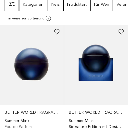
Filter
Kategorien
Preis
Produktart
Für Wen
Veran
Hinweise zur Sortierung
+
2
Größen
BETTER WORLD FRAGRANCE HOUSE BY DRAKE
BETTER WORLD FRAGRANCE HOUSE BY DRAKE
Summer Mink
Summer Mink
Eau de Parfum
Signature Edition mit Design-Sockel