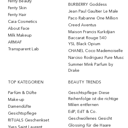
Fenty Beauty
BURBERRY Goddess
Fenty Skin
Jean Paul Gaultier Le Male
Fenty Hair
Paco Rabanne One Million
Caia Cosmetics
Creed Aventus
About Face
Maison Francis Kurkdjian
Milk Makeup
Baccarat Rouge 540
ARMAF
YSL Black Opium
Transparent Lab
CHANEL Coco Mademoiselle
Narciso Rodriguez Pure Musc
Summer Mink Parfum by
Drake
TOP KATEGORIEN
BEAUTY TRENDS
Parfüm & Düfte
Gesichtspflege: Diese
Reihenfolge ist die richtige
Make-up
Milien entfernen
Damendüfte
EdP, EdT & Co.
Gesichtspflege
Geschwollenes Gesicht
RITUALS Geschenkset
Glossing für die Haare
Yves Saint Laurent