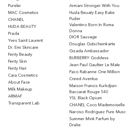
Purelei
Armani Stronger With You
MAC Cosmetics
Huda Beuaty Easy Bake
Puder
CHANEL
Valentino Born In Roma
HUDA BEAUTY
Donna
Prada
DIOR Sauvage
Yves Saint Laurent
Douglas Gutscheinkarte
Dr. Emi Skincare
Gisada Ambassador
Fenty Beauty
BURBERRY Goddess
Fenty Skin
Jean Paul Gaultier Le Male
Fenty Hair
Paco Rabanne One Million
Caia Cosmetics
Creed Aventus
About Face
Maison Francis Kurkdjian
Milk Makeup
Baccarat Rouge 540
ARMAF
YSL Black Opium
Transparent Lab
CHANEL Coco Mademoiselle
Narciso Rodriguez Pure Musc
Summer Mink Parfum by
Drake