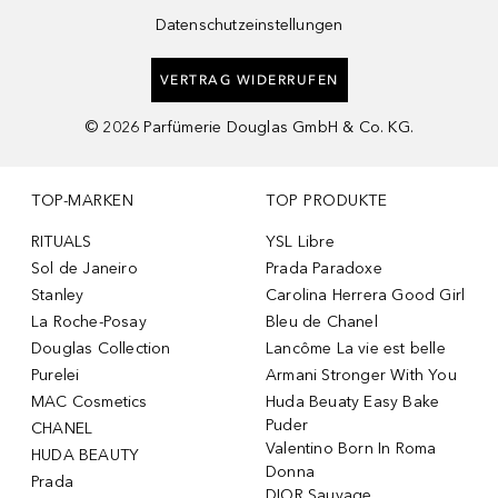
Datenschutzeinstellungen
VERTRAG WIDERRUFEN
©
2026
Parfümerie Douglas GmbH & Co. KG.
TOP-MARKEN
TOP PRODUKTE
RITUALS
YSL Libre
Sol de Janeiro
Prada Paradoxe
Stanley
Carolina Herrera Good Girl
La Roche-Posay
Bleu de Chanel
Douglas Collection
Lancôme La vie est belle
Purelei
Armani Stronger With You
MAC Cosmetics
Huda Beuaty Easy Bake
Puder
CHANEL
Valentino Born In Roma
HUDA BEAUTY
Donna
Prada
DIOR Sauvage