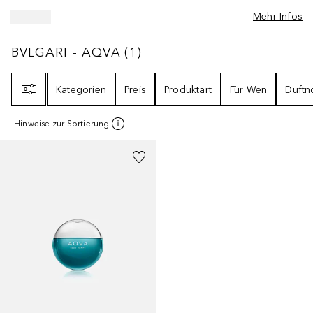
Mehr Infos
BVLGARI - AQVA
1
ERGEBNISSE
BVLGARI - AQVA
(
1
)
Filter
Kategorien
Preis
Produktart
Für Wen
Duftn
Hinweise zur Sortierung