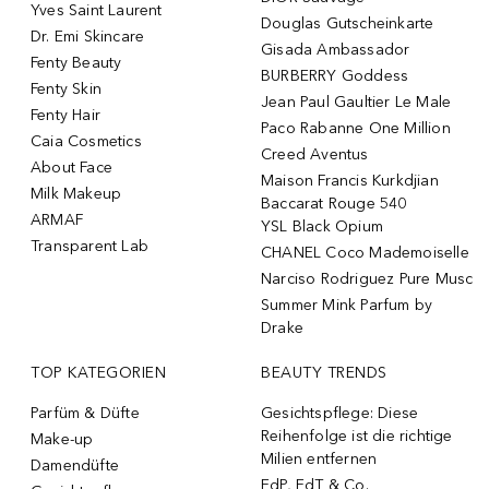
Yves Saint Laurent
Douglas Gutscheinkarte
Dr. Emi Skincare
Gisada Ambassador
Fenty Beauty
BURBERRY Goddess
Fenty Skin
Jean Paul Gaultier Le Male
Fenty Hair
Paco Rabanne One Million
Caia Cosmetics
Creed Aventus
About Face
Maison Francis Kurkdjian
Milk Makeup
Baccarat Rouge 540
ARMAF
YSL Black Opium
Transparent Lab
CHANEL Coco Mademoiselle
Narciso Rodriguez Pure Musc
Summer Mink Parfum by
Drake
TOP KATEGORIEN
BEAUTY TRENDS
Parfüm & Düfte
Gesichtspflege: Diese
Reihenfolge ist die richtige
Make-up
Milien entfernen
Damendüfte
EdP, EdT & Co.