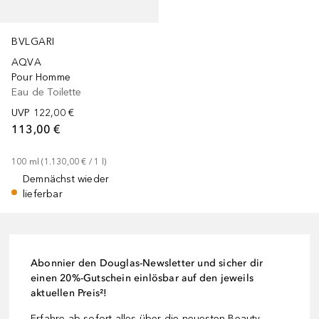
BVLGARI
AQVA
Pour Homme
Eau de Toilette
UVP
122,00 €
113,00 €
100
ml
 (
1.130,00 €
 / 
1
l
)
Demnächst wieder
lieferbar
Abonnier den Douglas-Newsletter und sicher dir
einen 20%-Gutschein einlösbar auf den jeweils
aktuellen Preis²!
Erfahre ab sofort alles über die neuesten Beauty-