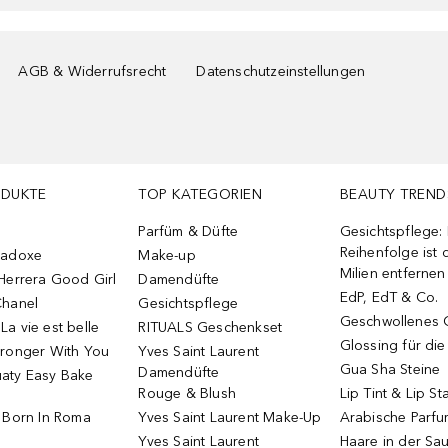
AGB & Widerrufsrecht
Datenschutzeinstellungen
ODUKTE
TOP KATEGORIEN
BEAUTY TREND
Parfüm & Düfte
Gesichtspflege:
Reihenfolge ist d
radoxe
Make-up
Milien entfernen
Herrera Good Girl
Damendüfte
EdP, EdT & Co.
Chanel
Gesichtspflege
Geschwollenes 
a vie est belle
RITUALS Geschenkset
Glossing für di
tronger With You
Yves Saint Laurent
Gua Sha Steine
Damendüfte
aty Easy Bake
Rouge & Blush
Lip Tint & Lip St
o Born In Roma
Yves Saint Laurent Make-Up
Arabische Parf
Yves Saint Laurent
Haare in der Sa