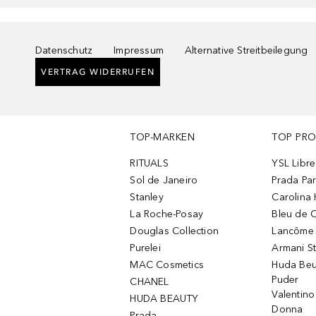
Datenschutz
Impressum
Alternative Streitbeilegung
VERTRAG WIDERRUFEN
TOP-MARKEN
TOP PR
RITUALS
YSL Libre
Sol de Janeiro
Prada Pa
Stanley
Carolina 
La Roche-Posay
Bleu de 
Douglas Collection
Lancôme L
Purelei
Armani S
MAC Cosmetics
Huda Beu
Puder
CHANEL
Valentin
HUDA BEAUTY
Donna
Prada