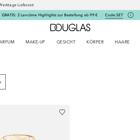
Werktage Lieferzeit
GRATIS: 2 Lancôme Highlights zur Bestellung ab 99 €
Code:
SET
Zur Douglas Startseite
ARFUM
MAKE-UP
GESICHT
KÖRPER
HAARE
ffnen
arfum Menü öffnen
Make-up Menü öffnen
Gesicht Menü öffnen
Körper Menü öffnen
Haare Menü
SSE
e