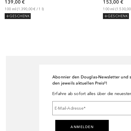
153,00 €
139,00 €
100
ml
 (
1.530,00
100
ml
 (
1.390,00 €
 / 
1
l
)
GESCHENK
GESCHENK
Abonnier den Douglas-Newsletter und si
den jeweils aktuellen Preis²!
Erfahre ab sofort alles über die neuest
E-Mail-Adresse
*
ANMELDEN