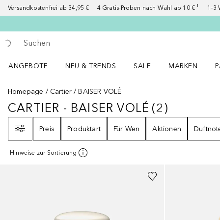
Versandkostenfrei ab 34,95 €
4 Gratis-Proben nach Wahl ab 10 € ¹
1–3 
Gehe zurück
Suche ausführen
ANGEBOTE
NEU & TRENDS
SALE
MARKEN
P
Angebote Menü öffnen
NEU & TRENDS Menü öffnen
MARKEN Menü ö
P
Homepage
Cartier
BAISER VOLÉ
CARTIER - BAISER VOLÉ
(
2
)
CARTIER - BAISER VOLÉ
2
ERGEBNI
Filter
Preis
Produktart
Für Wen
Aktionen
Duftnot
Hinweise zur Sortierung
+
2
Größen
+
1
Größe