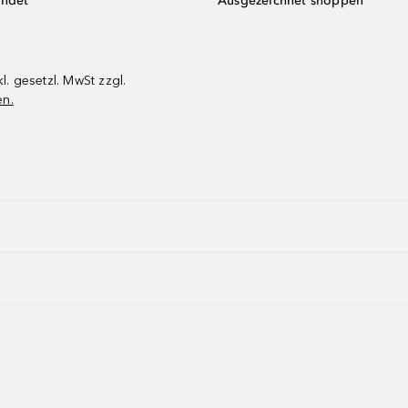
endet
Ausgezeichnet shoppen
kl. gesetzl. MwSt zzgl.
en.