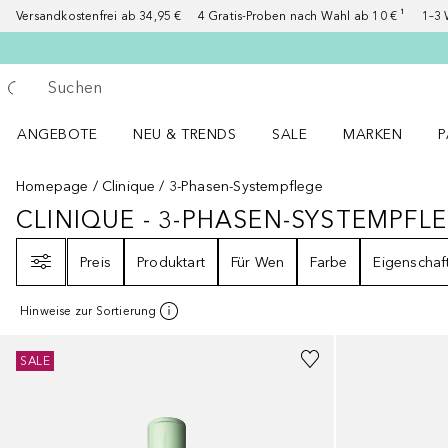
Versandkostenfrei ab 34,95 €
4 Gratis-Proben nach Wahl ab 10 € ¹
1–3 
Gehe zurück
Suche ausführen
ANGEBOTE
NEU & TRENDS
SALE
MARKEN
P
Angebote Menü öffnen
NEU & TRENDS Menü öffnen
MARKEN Menü ö
P
Homepage
Clinique
3-Phasen-Systempflege
CLINIQUE - 3-PHASEN-SYSTEMPFL
CLINIQUE - 3-PHASEN-SYSTEMPF
Filter
Preis
Produktart
Für Wen
Farbe
Eigenschaf
Hinweise zur Sortierung
+
3
Größen
+
1
Größe
SALE