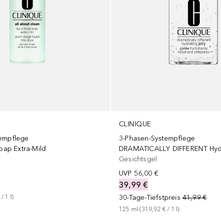
CLINIQUE
empflege
3-Phasen-Systempflege
Soap Extra-Mild
DRAMATICALLY DIFFERENT Hydra
Gesichtsgel
UVP
56,00 €
39,99 €
 / 
1
l
)
30-Tage-Tiefstpreis
41,99 €
125
ml
 (
319,92 €
 / 
1
l
)