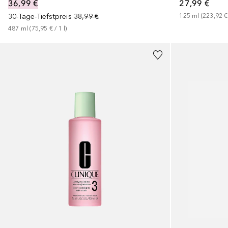
36,99 €
27,99 €
30-Tage-Tiefstpreis
38,99 €
125
ml
 (
223,92 €
487
ml
 (
75,95 €
 / 
1
l
)
+
1
Größe
+
1
Größe