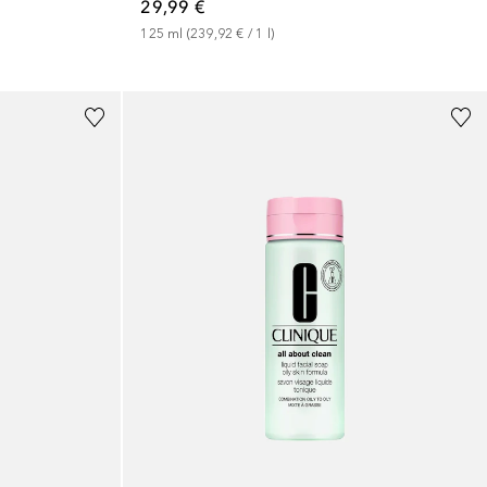
29,99 €
125
ml
 (
239,92 €
 / 
1
l
)
+
1
Größe