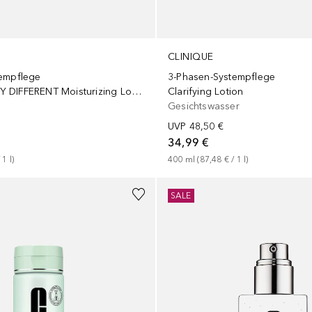
CLINIQUE
empflege
3-Phasen-Systempflege
DRAMATICALLY DIFFERENT Moisturizing Lotion+ SPF50
Clarifying Lotion
Gesichtswasser
UVP
48,50 €
34,99 €
 
1
l
)
400
ml
 (
87,48 €
 / 
1
l
)
+
1
Größe
SALE