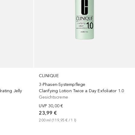
CLINIQUE
3-Phasen-Systempflege
ting Jelly
Clarifying Lotion Twice a Day Exfoliator 1.0
Gesichtscreme
UVP
30,00 €
23,99 €
200
ml
 (
119,95 €
 / 
1
l
)