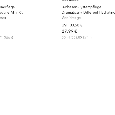
empflege
3-Phasen-Systempflege
utine Mini Kit
Dramatically Different Hydrating
eset
Gesichtsgel
UVP
33,50 €
27,99 €
/ 
1
Stück
)
50
ml
 (
559,80 €
 / 
1
l
)