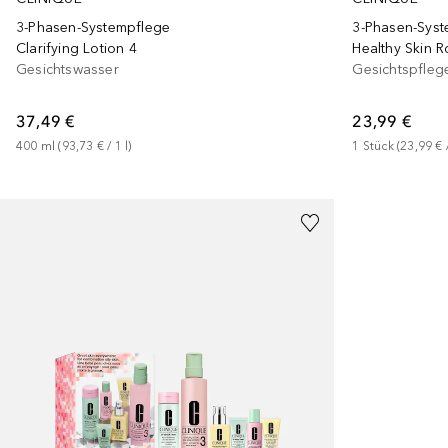
3-Phasen-Systempflege
3-Phasen-Syst
Clarifying Lotion 4
Healthy Skin Ro
Gesichtswasser
Gesichtspfleg
37,49 €
23,99 €
400
ml
 (
93,73 €
 / 
1
l
)
1
Stück
 (
23,99 €
 