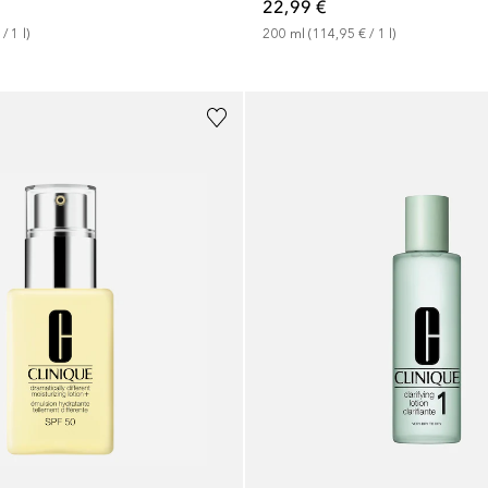
22,99 €
200
ml
 (
114,95 €
 / 
1
l
)
 / 
1
l
)
+
1
Größe