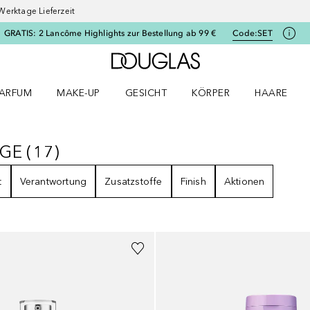
Werktage Lieferzeit
GRATIS: 2 Lancôme Highlights zur Bestellung ab 99 €
Code:
SET
Zur Douglas Startseite
ARFUM
MAKE-UP
GESICHT
KÖRPER
HAARE
ffnen
arfum Menü öffnen
Make-up Menü öffnen
Gesicht Menü öffnen
Körper Menü öffnen
Haare Menü
EGE
(
17
)
LEGE
17
ERGEBNISSE
t
Verantwortung
Zusatzstoffe
Finish
Aktionen
+
1
Größe