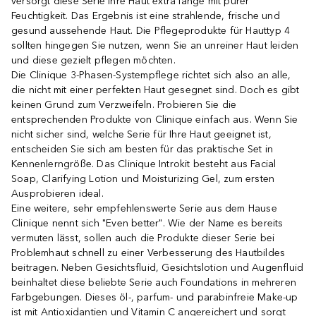
versorgt diese Serie Ihre Haut extra lange mit purer
Feuchtigkeit. Das Ergebnis ist eine strahlende, frische und
gesund aussehende Haut. Die Pflegeprodukte für Hauttyp 4
sollten hingegen Sie nutzen, wenn Sie an unreiner Haut leiden
und diese gezielt pflegen möchten.
Die Clinique 3-Phasen-Systempflege richtet sich also an alle,
die nicht mit einer perfekten Haut gesegnet sind. Doch es gibt
keinen Grund zum Verzweifeln. Probieren Sie die
entsprechenden Produkte von Clinique einfach aus. Wenn Sie
nicht sicher sind, welche Serie für Ihre Haut geeignet ist,
entscheiden Sie sich am besten für das praktische Set in
Kennenlerngröße. Das Clinique Introkit besteht aus Facial
Soap, Clarifying Lotion und Moisturizing Gel, zum ersten
Ausprobieren ideal.
Eine weitere, sehr empfehlenswerte Serie aus dem Hause
Clinique nennt sich "Even better". Wie der Name es bereits
vermuten lässt, sollen auch die Produkte dieser Serie bei
Problemhaut schnell zu einer Verbesserung des Hautbildes
beitragen. Neben Gesichtsfluid, Gesichtslotion und Augenfluid
beinhaltet diese beliebte Serie auch Foundations in mehreren
Farbgebungen. Dieses öl-, parfum- und parabinfreie Make-up
ist mit Antioxidantien und Vitamin C angereichert und sorgt