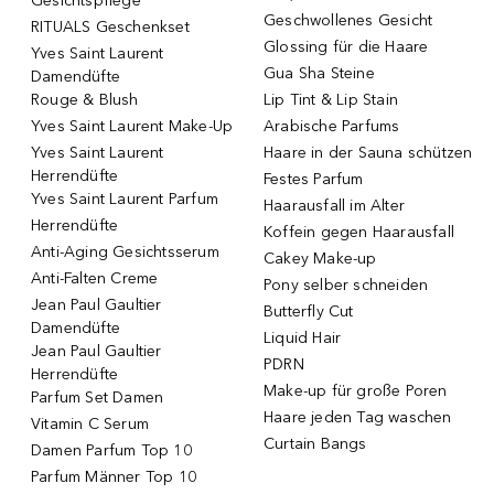
Gesichtspflege
Geschwollenes Gesicht
RITUALS Geschenkset
Glossing für die Haare
Yves Saint Laurent
Gua Sha Steine
Damendüfte
Rouge & Blush
Lip Tint & Lip Stain
Yves Saint Laurent Make-Up
Arabische Parfums
Yves Saint Laurent
Haare in der Sauna schützen
Herrendüfte
Festes Parfum
Yves Saint Laurent Parfum
Haarausfall im Alter
Herrendüfte
Koffein gegen Haarausfall
Anti-Aging Gesichtsserum
Cakey Make-up
Anti-Falten Creme
Pony selber schneiden
Jean Paul Gaultier
Butterfly Cut
Damendüfte
Liquid Hair
Jean Paul Gaultier
PDRN
Herrendüfte
Make-up für große Poren
Parfum Set Damen
Haare jeden Tag waschen
Vitamin C Serum
Curtain Bangs
Damen Parfum Top 10
Parfum Männer Top 10