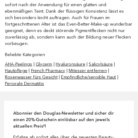
sofort nach der Anwendung für einen glatten und
ebenmäßigen Teint. Dank der flüssigen Konsistenz lässt es
sich besonders leicht auftragen. Auch für Frauen im
fortgeschrittenen Alter ist das Even-Better-Make-up wunderbar
geeignet, denn es deckt störende Pigmentflecken nicht nur
zuverlässig ab, sondern kann auch der Bildung neuer Flecken
vorbeugen.
Beliebte Kategorien
AHA-Peelings
|
Glycerin
|
Hyaluronsäure
|
Salicylsäure
|
Hautpflege
|
French Pharmacy
|
Mitesser entfernen
|
Rosenwasser fürs Gesicht
|
Empfindliche/sensible Haut
|
Periorale Dermatitis
Abonnier den Douglas-Newsletter und sicher dir
einen 20%-Gutschein einlösbar auf den jeweils
aktuellen Preis²!
Erfahre ab sofort alles über die neuesten Beauty-