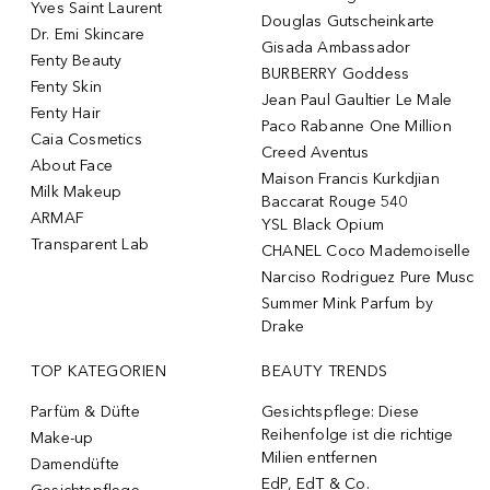
Yves Saint Laurent
Douglas Gutscheinkarte
Dr. Emi Skincare
Gisada Ambassador
Fenty Beauty
BURBERRY Goddess
Fenty Skin
Jean Paul Gaultier Le Male
Fenty Hair
Paco Rabanne One Million
Caia Cosmetics
Creed Aventus
About Face
Maison Francis Kurkdjian
Milk Makeup
Baccarat Rouge 540
ARMAF
YSL Black Opium
Transparent Lab
CHANEL Coco Mademoiselle
Narciso Rodriguez Pure Musc
Summer Mink Parfum by
Drake
TOP KATEGORIEN
BEAUTY TRENDS
Parfüm & Düfte
Gesichtspflege: Diese
Reihenfolge ist die richtige
Make-up
Milien entfernen
Damendüfte
EdP, EdT & Co.