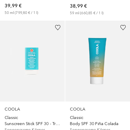
39,99 €
38,99 €
50
ml
 (
799,80 €
 / 
1
l
)
59
ml
 (
660,85 €
 / 
1
l
)
COOLA
COOLA
Classic
Classic
Sunscreen Stick SPF 30 - Tropical Coconut
Body SPF 30 Piña Colada
Sonnencreme Körper
Sonnencreme Körper