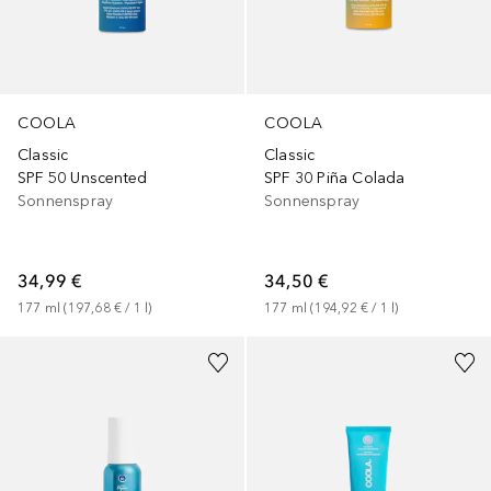
COOLA
COOLA
Classic
Classic
SPF 50 Unscented
SPF 30 Piña Colada
Sonnenspray
Sonnenspray
34,99 €
34,50 €
177
ml
 (
197,68 €
 / 
1
l
)
177
ml
 (
194,92 €
 / 
1
l
)