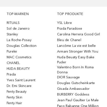
TOP-MARKEN
TOP PRODUKTE
RITUALS
YSL Libre
Sol de Janeiro
Prada Paradoxe
Stanley
Carolina Herrera Good Girl
La Roche-Posay
Bleu de Chanel
Douglas Collection
Lancôme La vie est belle
Purelei
Armani Stronger With You
MAC Cosmetics
Huda Beuaty Easy Bake
Puder
CHANEL
Valentino Born In Roma
HUDA BEAUTY
Donna
Prada
DIOR Sauvage
Yves Saint Laurent
Douglas Gutscheinkarte
Dr. Emi Skincare
Gisada Ambassador
Fenty Beauty
BURBERRY Goddess
Fenty Skin
Jean Paul Gaultier Le Male
Fenty Hair
Paco Rabanne One Million