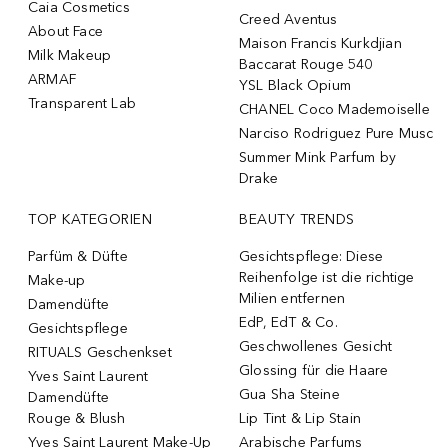
Caia Cosmetics
Creed Aventus
About Face
Maison Francis Kurkdjian
Milk Makeup
Baccarat Rouge 540
ARMAF
YSL Black Opium
Transparent Lab
CHANEL Coco Mademoiselle
Narciso Rodriguez Pure Musc
Summer Mink Parfum by
Drake
TOP KATEGORIEN
BEAUTY TRENDS
Parfüm & Düfte
Gesichtspflege: Diese
Reihenfolge ist die richtige
Make-up
Milien entfernen
Damendüfte
EdP, EdT & Co.
Gesichtspflege
Geschwollenes Gesicht
RITUALS Geschenkset
Glossing für die Haare
Yves Saint Laurent
Gua Sha Steine
Damendüfte
Rouge & Blush
Lip Tint & Lip Stain
Yves Saint Laurent Make-Up
Arabische Parfums