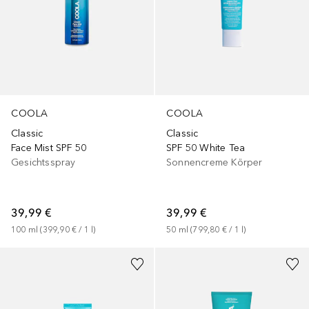
COOLA
COOLA
Classic
Classic
Face Mist SPF 50
SPF 50 White Tea
Gesichtsspray
Sonnencreme Körper
39,99 €
39,99 €
100
ml
 (
399,90 €
 / 
1
l
)
50
ml
 (
799,80 €
 / 
1
l
)