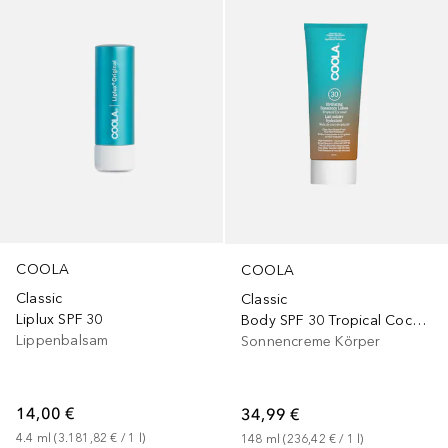
COOLA
COOLA
Classic
Classic
Liplux SPF 30
Body SPF 30 Tropical Coconut
Lippenbalsam
Sonnencreme Körper
14,00 €
34,99 €
4.4
ml
 (
3.181,82 €
 / 
1
l
)
148
ml
 (
236,42 €
 / 
1
l
)