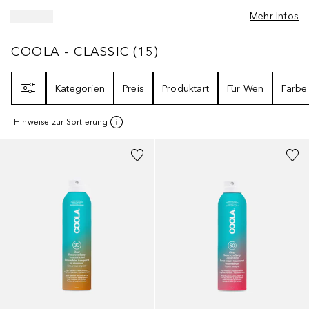
Mehr Infos
COOLA - CLASSIC
15
ERGEBNISSE
COOLA - CLASSIC
(
15
)
Filter
Kategorien
Preis
Produktart
Für Wen
Farbe
Hinweise zur Sortierung