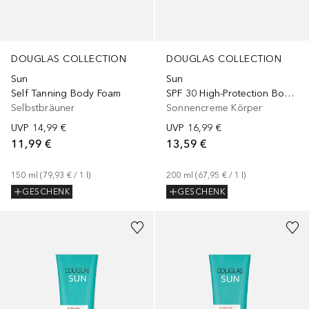
DOUGLAS COLLECTION
DOUGLAS COLLECTION
Sun
Sun
Self Tanning Body Foam
SPF 30 High-Protection Body Lotion
Selbstbräuner
Sonnencreme Körper
UVP
14,99 €
UVP
16,99 €
11,99 €
13,59 €
150
ml
 (
79,93 €
 / 
1
l
)
200
ml
 (
67,95 €
 / 
1
l
)
GESCHENK
GESCHENK