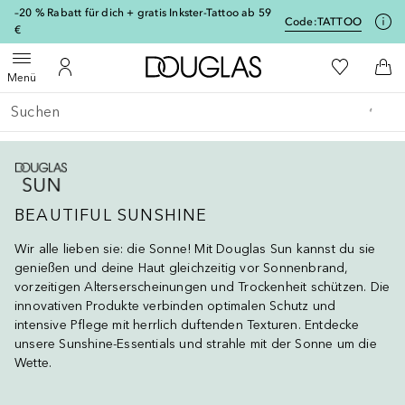
[navigation.slideout.screenreader]
–20 % Rabatt für dich + gratis Inkster-Tattoo ab 59
Code:
TATTOO
€
Zur Douglas Startseite
Zu Meiner 
Menü öffnen
Zu Meinem Kundenkonto
Zum
Menü
Gehe zurück
Suche ausführen
BEAUTIFUL SUNSHINE
Wir alle lieben sie: die Sonne! Mit Douglas Sun kannst du sie
genießen und deine Haut gleichzeitig vor Sonnenbrand,
vorzeitigen Alterserscheinungen und Trockenheit schützen. Die
innovativen Produkte verbinden optimalen Schutz und
intensive Pflege mit herrlich duftenden Texturen. Entdecke
unsere Sunshine-Essentials und strahle mit der Sonne um die
Wette.