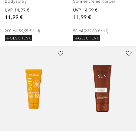
Bodyspray
Sonnencreme Körper
UVP
14,99 €
UVP
14,99 €
11,99 €
11,99 €
200
ml
 (
59,95 €
 / 
1
l
)
50
ml
 (
239,80 €
 / 
1
l
)
GESCHENK
GESCHENK