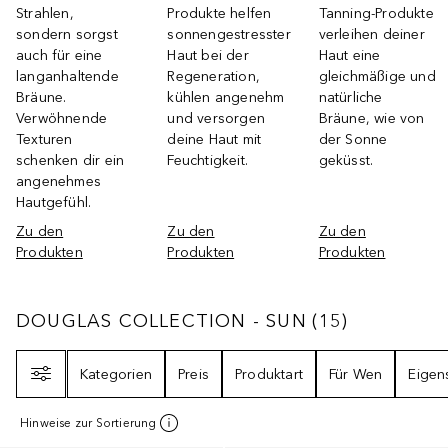
Strahlen,
Produkte helfen
Tanning-Produkte
sondern sorgst
sonnengestresster
verleihen deiner
auch für eine
Haut bei der
Haut eine
langanhaltende
Regeneration,
gleichmäßige und
Bräune.
kühlen angenehm
natürliche
Verwöhnende
und versorgen
Bräune, wie von
Texturen
deine Haut mit
der Sonne
schenken dir ein
Feuchtigkeit.
geküsst.
angenehmes
Hautgefühl.
Zu den
Zu den
Zu den
Produkten
Produkten
Produkten
DOUGLAS COLLECTION - SUN
15
ERGEBNIS
DOUGLAS COLLECTION - SUN
(
15
)
Filter
Kategorien
Preis
Produktart
Für Wen
Eigen
Hinweise zur Sortierung