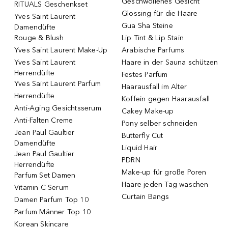
Geschwollenes Gesicht
RITUALS Geschenkset
Glossing für die Haare
Yves Saint Laurent
Gua Sha Steine
Damendüfte
Rouge & Blush
Lip Tint & Lip Stain
Yves Saint Laurent Make-Up
Arabische Parfums
Yves Saint Laurent
Haare in der Sauna schützen
Herrendüfte
Festes Parfum
Yves Saint Laurent Parfum
Haarausfall im Alter
Herrendüfte
Koffein gegen Haarausfall
Anti-Aging Gesichtsserum
Cakey Make-up
Anti-Falten Creme
Pony selber schneiden
Jean Paul Gaultier
Butterfly Cut
Damendüfte
Liquid Hair
Jean Paul Gaultier
PDRN
Herrendüfte
Make-up für große Poren
Parfum Set Damen
Haare jeden Tag waschen
Vitamin C Serum
Curtain Bangs
Damen Parfum Top 10
Parfum Männer Top 10
Korean Skincare