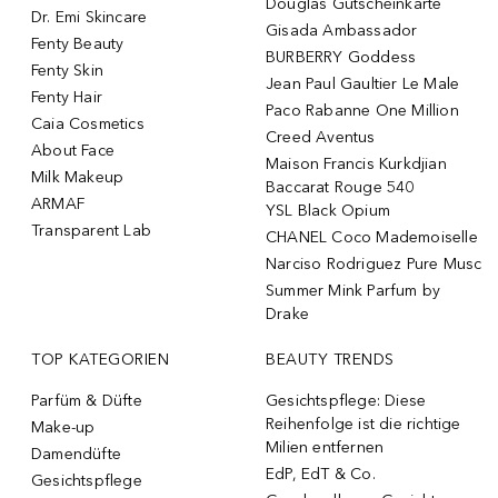
Douglas Gutscheinkarte
Dr. Emi Skincare
Gisada Ambassador
Fenty Beauty
BURBERRY Goddess
Fenty Skin
Jean Paul Gaultier Le Male
Fenty Hair
Paco Rabanne One Million
Caia Cosmetics
Creed Aventus
About Face
Maison Francis Kurkdjian
Milk Makeup
Baccarat Rouge 540
ARMAF
YSL Black Opium
Transparent Lab
CHANEL Coco Mademoiselle
Narciso Rodriguez Pure Musc
Summer Mink Parfum by
Drake
TOP KATEGORIEN
BEAUTY TRENDS
Parfüm & Düfte
Gesichtspflege: Diese
Reihenfolge ist die richtige
Make-up
Milien entfernen
Damendüfte
EdP, EdT & Co.
Gesichtspflege