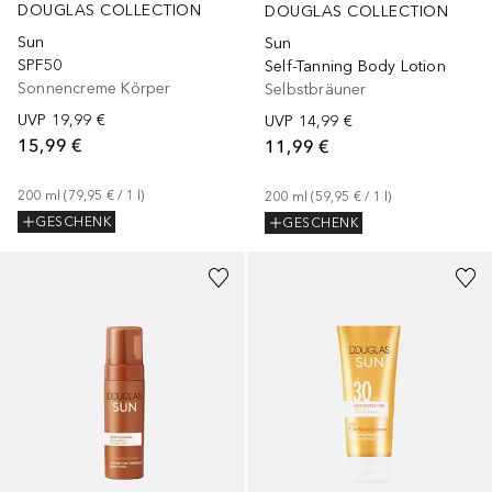
DOUGLAS COLLECTION
DOUGLAS COLLECTION
Sun
Sun
SPF50
Self-Tanning Body Lotion
Sonnencreme Körper
Selbstbräuner
UVP
19,99 €
UVP
14,99 €
15,99 €
11,99 €
200
ml
 (
79,95 €
 / 
1
l
)
200
ml
 (
59,95 €
 / 
1
l
)
GESCHENK
GESCHENK