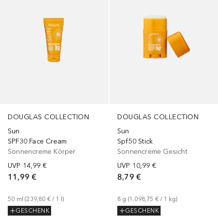
DOUGLAS COLLECTION
DOUGLAS COLLECTION
Sun
Sun
SPF30 Face Cream
Spf50 Stick
Sonnencreme Körper
Sonnencreme Gesicht
UVP
14,99 €
UVP
10,99 €
11,99 €
8,79 €
50
ml
 (
239,80 €
 / 
1
l
)
8
g
 (
1.098,75 €
 / 
1
kg
)
GESCHENK
GESCHENK