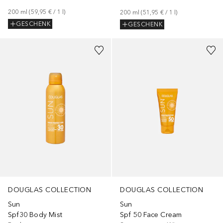
200
ml
 (
59,95 €
 / 
1
l
)
200
ml
 (
51,95 €
 / 
1
l
)
GESCHENK
GESCHENK
DOUGLAS COLLECTION
DOUGLAS COLLECTION
Sun
Sun
Spf30 Body Mist
Spf 50 Face Cream