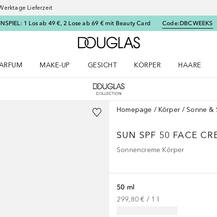
Werktage Lieferzeit
SPIEL: 1 Los ab 49 €, 2 Lose ab 69 € mit Beauty Card
Code:
DBCWEEKS
Zur Douglas Startseite
ARFUM
MAKE-UP
GESICHT
KÖRPER
HAARE
ffnen
arfum Menü öffnen
Make-up Menü öffnen
Gesicht Menü öffnen
Körper Menü öffnen
Haare Menü
Homepage
Körper
Sonne & 
SUN
SPF 50 FACE C
Sonnencreme Körper
50 ml
299,80 €
 / 
1
l