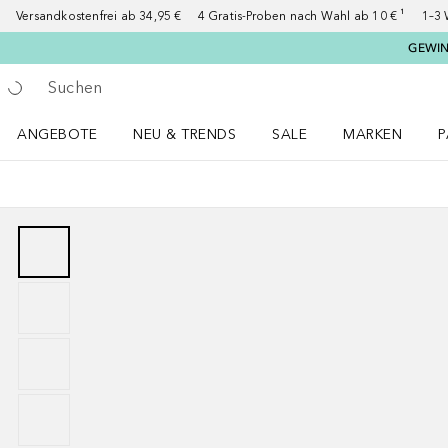
Versandkostenfrei ab 34,95 €
4 Gratis-Proben nach Wahl ab 10 € ¹
1–3 
GEWINN
Gehe zurück
Suche ausführen
ANGEBOTE
NEU & TRENDS
SALE
MARKEN
P
Angebote Menü öffnen
NEU & TRENDS Menü öffnen
MARKEN Menü ö
P