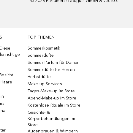
©
2026
Parfümerie Douglas GmbH & Co. KG.
S
TOP THEMEN
 Diese
Sommerkosmetik
ie richtige
Sommerdüfte
Sommer Parfum für Damen
Sommerdüfte für Herren
Gesicht
Herbstdüfte
e Haare
Make-up-Services
Tages-Make-up im Store
ain
Abend-Make-up im Store
ums
Kostenlose Rituale im Store
una
Gesichts- &
Körperbehandlungen im
Store
lter
Augenbrauen & Wimpern