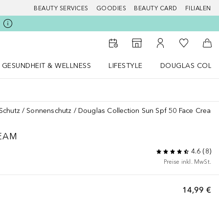
BEAUTY SERVICES
GOODIES
BEAUTY CARD
FILIALEN
Zu Meiner 
Zum Storefinder
Zu Meinem Kunde
Zum
GESUNDHEIT & WELLNESS
LIFESTYLE
DOUGLAS COLL
 öffnen
Gesundheit & Wellness Menü öffnen
LIFESTYLE Menü öffnen
Douglas Collecti
Schutz
Sonnenschutz
Douglas Collection Sun Spf 50 Face Cream
REAM
4.6
(
8
)
Preise inkl. MwSt.
14,99 €