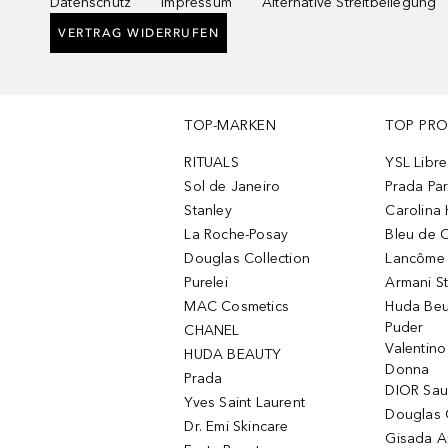
Datenschutz
Impressum
Alternative Streitbeilegung
VERTRAG WIDERRUFEN
TOP-MARKEN
TOP PR
RITUALS
YSL Libre
Sol de Janeiro
Prada Pa
Stanley
Carolina 
La Roche-Posay
Bleu de 
Douglas Collection
Lancôme L
Purelei
Armani S
MAC Cosmetics
Huda Beu
Puder
CHANEL
Valentin
HUDA BEAUTY
Donna
Prada
DIOR Sa
Yves Saint Laurent
Douglas 
Dr. Emi Skincare
Gisada 