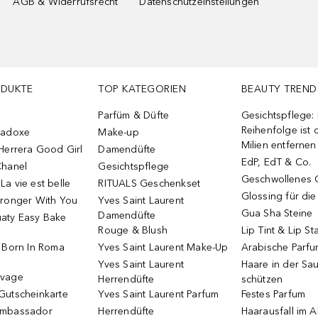
AGB & Widerrufsrecht
Datenschutzeinstellungen
ODUKTE
TOP KATEGORIEN
BEAUTY TREND
Parfüm & Düfte
Gesichtspflege:
Reihenfolge ist d
radoxe
Make-up
Milien entfernen
Herrera Good Girl
Damendüfte
EdP, EdT & Co.
Chanel
Gesichtspflege
Geschwollenes 
a vie est belle
RITUALS Geschenkset
Glossing für di
tronger With You
Yves Saint Laurent
Gua Sha Steine
Damendüfte
aty Easy Bake
Rouge & Blush
Lip Tint & Lip St
o Born In Roma
Yves Saint Laurent Make-Up
Arabische Parf
Yves Saint Laurent
Haare in der Sa
uvage
Herrendüfte
schützen
Gutscheinkarte
Yves Saint Laurent Parfum
Festes Parfum
Ambassador
Herrendüfte
Haarausfall im A