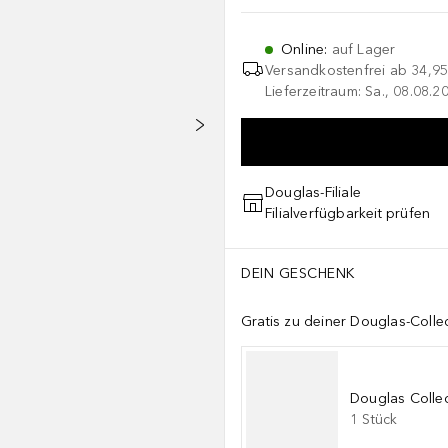
Online
:
auf Lager
Versandkostenfrei ab
34,95
Lieferzeitraum: Sa., 08.08.2
Douglas-Filiale
Filialverfügbarkeit prüfen
DEIN GESCHENK
Gratis zu deiner Douglas-Colle
Douglas Collec
1
Stück