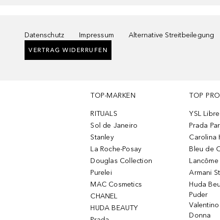
Datenschutz
Impressum
Alternative Streitbeilegung
VERTRAG WIDERRUFEN
TOP-MARKEN
TOP PR
RITUALS
YSL Libre
Sol de Janeiro
Prada Pa
Stanley
Carolina 
La Roche-Posay
Bleu de 
Douglas Collection
Lancôme L
Purelei
Armani S
MAC Cosmetics
Huda Beu
Puder
CHANEL
Valentin
HUDA BEAUTY
Donna
Prada