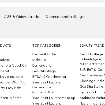
AGB & Widerrufsrecht
Datenschutzeinstellungen
ODUKTE
TOP KATEGORIEN
BEAUTY TREND
Parfüm & Düfte
Gesichtspflege:
Reihenfolge ist d
radoxe
Make-up
Milien entfernen
Herrera Good Girl
Damendüfte
EdP, EdT & Co.
Chanel
Gesichtspflege
Geschwollenes 
a vie est belle
RITUALS Geschenkset
Glossing für di
tronger With You
Yves Saint Laurent
Gua Sha Steine
Damendüfte
aty Easy Bake
Rouge & Blush
Lip Tint & Lip St
o Born In Roma
Yves Saint Laurent Make-Up
Arabische Parf
Yves Saint Laurent
Haare in der Sa