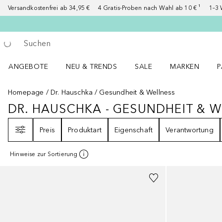
Versandkostenfrei ab 34,95 €
4 Gratis-Proben nach Wahl ab 10 € ¹
1–3 
Gehe zurück
Suche ausführen
ANGEBOTE
NEU & TRENDS
SALE
MARKEN
P
Angebote Menü öffnen
NEU & TRENDS Menü öffnen
MARKEN Menü ö
P
Homepage
Dr. Hauschka
Gesundheit & Wellness
DR. HAUSCHKA - GESUNDHEIT & 
DR. HAUSCHKA - GESUNDHEIT &
Filter
Preis
Produktart
Eigenschaft
Verantwortung
Hinweise zur Sortierung