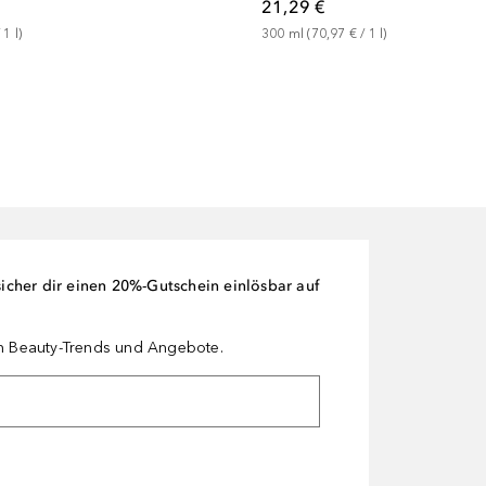
21,29 €
 
1
l
)
300
ml
 (
70,97 €
 / 
1
l
)
cher dir einen 20%-Gutschein einlösbar auf
en Beauty-Trends und Angebote.