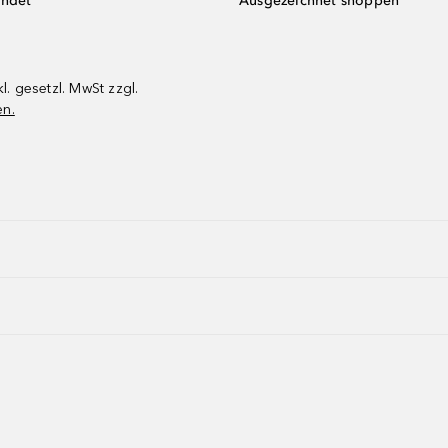
endet
Ausgezeichnet shoppen
kl. gesetzl. MwSt zzgl.
en.