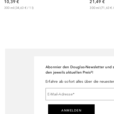
10,39 €
21,49 €
300
ml
 (
34,63 €
 / 
1
l
)
300
ml
 (
71,63 €
 /
Abonnier den Douglas-Newsletter und si
den jeweils aktuellen Preis²!
Erfahre ab sofort alles über die neuest
E-Mail-Adresse
*
ANMELDEN