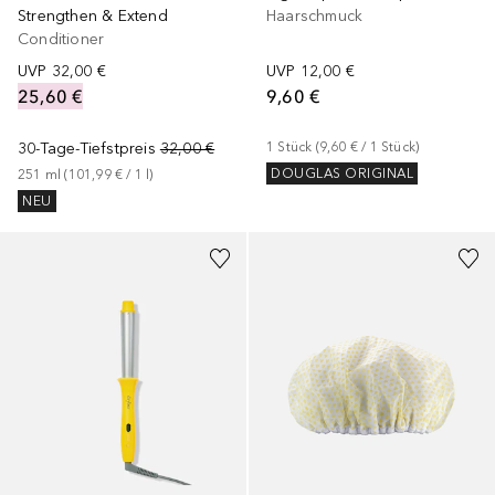
Strengthen & Extend
Haarschmuck
Conditioner
UVP
32,00 €
UVP
12,00 €
25,60 €
9,60 €
30-Tage-Tiefstpreis
32,00 €
1
Stück
 (
9,60 €
 / 
1
Stück
)
DOUGLAS ORIGINAL
251
ml
 (
101,99 €
 / 
1
l
)
NEU