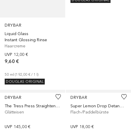
DOUGLAS ORIGINAL
DRYBAR
Liquid Glass
Instant Glossing Rinse
Haarcreme
UVP
12,00 €
9,60 €
50
ml
 (
192,00 €
 / 
1
l
)
DOUGLAS ORIGINAL
DRYBAR
DRYBAR
The Tress Press Straightening Iron
Super Lemon Drop Detangling Hair Brush
Glätteisen
Flach-/Paddelbürste
UVP
145,00 €
UVP
18,00 €