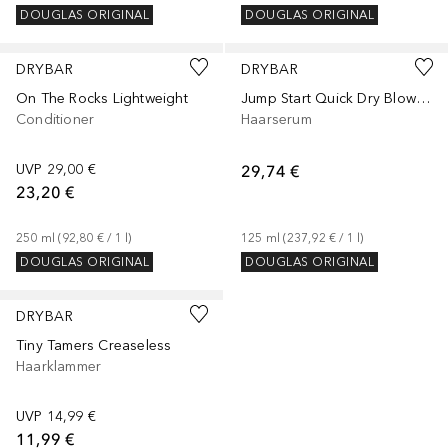
DOUGLAS ORIGINAL
DOUGLAS ORIGINAL
DRYBAR
DRYBAR
On The Rocks Lightweight
Jump Start Quick Dry Blowout Serum
Conditioner
Haarserum
UVP
29,00 €
29,74 €
23,20 €
250
ml
 (
92,80 €
 / 
1
l
)
125
ml
 (
237,92 €
 / 
1
l
)
DOUGLAS ORIGINAL
DOUGLAS ORIGINAL
DRYBAR
Tiny Tamers Creaseless
Haarklammer
UVP
14,99 €
11,99 €