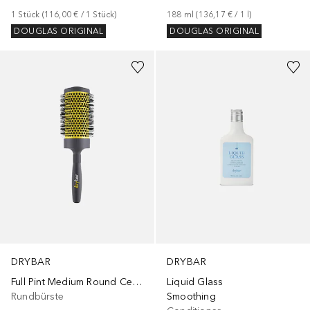
1
Stück
 (
116,00 €
 / 
1
Stück
)
188
ml
 (
136,17 €
 / 
1
l
)
DOUGLAS ORIGINAL
DOUGLAS ORIGINAL
+
1
Größe
DRYBAR
DRYBAR
Full Pint Medium Round Ceramic Brush
Liquid Glass
Rundbürste
Smoothing