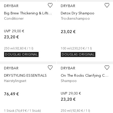
DRYBAR
DRYBAR
Big Brew Thickening & Lifting
Detox Dry Shampoo
Conditioner
Trockenshampoo
UVP
29,00 €
23,02 €
23,20 €
250
ml
 (
92,80 €
 / 
1
l
)
100
ml
 (
230,20 €
 / 
1
l
)
DOUGLAS ORIGINAL
DOUGLAS ORIGINAL
DRYBAR
DRYBAR
DRYSTYLING ESSENTIALS
On The Rocks Clarifying Charcoal
Hairstylingset
Shampoo
76,49 €
UVP
29,00 €
23,20 €
1
Stück
 (
76,49 €
 / 
1
Stück
)
250
ml
 (
92,80 €
 / 
1
l
)