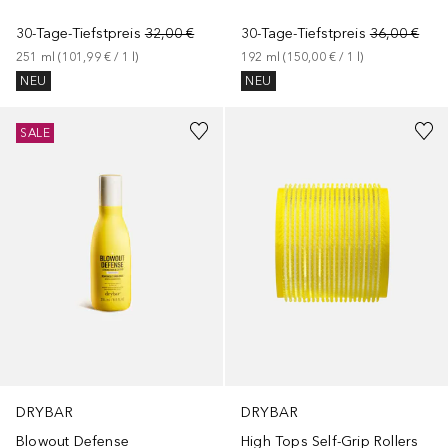
30-Tage-Tiefstpreis
32,00 €
30-Tage-Tiefstpreis
36,00 €
251
ml
 (
101,99 €
 / 
1
l
)
192
ml
 (
150,00 €
 / 
1
l
)
NEU
NEU
SALE
DRYBAR
DRYBAR
Blowout Defense
High Tops Self-Grip Rollers