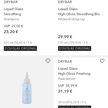
DRYBAR
DRYBAR
Liquid Glass
Liquid Glass
Smoothing
High-Gloss Smoothing Blowout Cream
Shampoo
Hitzeschutzspray
UVP
29,00 €
23,20 €
29,99 €
250
ml
 (
92,80 €
 / 
1
l
)
100
ml
 (
299,90 €
 / 
1
l
)
DOUGLAS ORIGINAL
DOUGLAS ORIGINAL
+
1
Größe
DRYBAR
Liquid Glass
High-Gloss Finishing
Haarserum
UVP
38,99 €
31,19 €
69
ml
 (
452,03 €
 / 
1
l
)