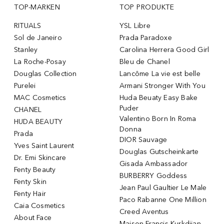
TOP-MARKEN
TOP PRODUKTE
RITUALS
YSL Libre
Sol de Janeiro
Prada Paradoxe
Stanley
Carolina Herrera Good Girl
La Roche-Posay
Bleu de Chanel
Douglas Collection
Lancôme La vie est belle
Purelei
Armani Stronger With You
MAC Cosmetics
Huda Beuaty Easy Bake
Puder
CHANEL
Valentino Born In Roma
HUDA BEAUTY
Donna
Prada
DIOR Sauvage
Yves Saint Laurent
Douglas Gutscheinkarte
Dr. Emi Skincare
Gisada Ambassador
Fenty Beauty
BURBERRY Goddess
Fenty Skin
Jean Paul Gaultier Le Male
Fenty Hair
Paco Rabanne One Million
Caia Cosmetics
Creed Aventus
About Face
Maison Francis Kurkdjian