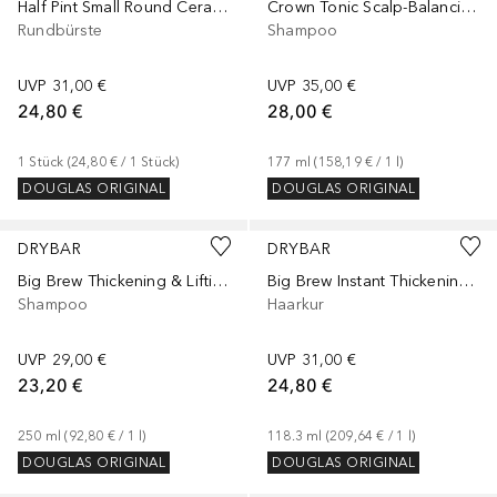
Half Pint Small Round Ceramic Brush
Crown Tonic Scalp-Balancing Cleanser
Rundbürste
Shampoo
UVP
31,00 €
UVP
35,00 €
24,80 €
28,00 €
1
Stück
 (
24,80 €
 / 
1
Stück
)
177
ml
 (
158,19 €
 / 
1
l
)
DOUGLAS ORIGINAL
DOUGLAS ORIGINAL
DRYBAR
DRYBAR
Big Brew Thickening & Lifting Shampoo
Big Brew Instant Thickening Styling Treatment
Shampoo
Haarkur
UVP
29,00 €
UVP
31,00 €
23,20 €
24,80 €
250
ml
 (
92,80 €
 / 
1
l
)
118.3
ml
 (
209,64 €
 / 
1
l
)
DOUGLAS ORIGINAL
DOUGLAS ORIGINAL