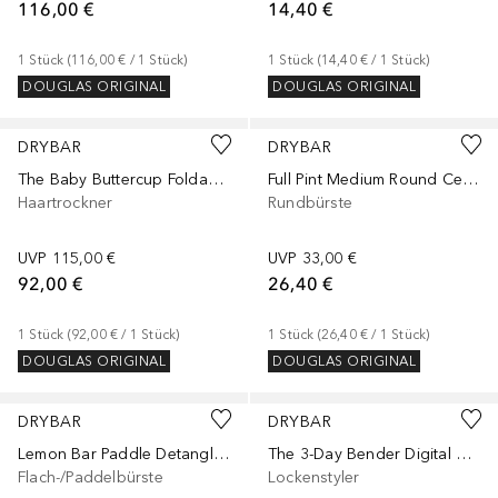
116,00 €
14,40 €
1
Stück
 (
116,00 €
 / 
1
Stück
)
1
Stück
 (
14,40 €
 / 
1
Stück
)
DOUGLAS ORIGINAL
DOUGLAS ORIGINAL
DRYBAR
DRYBAR
The Baby Buttercup Foldable Hair-Dryer
Full Pint Medium Round Ceramic Brush
Haartrockner
Rundbürste
UVP
115,00 €
UVP
33,00 €
92,00 €
26,40 €
1
Stück
 (
92,00 €
 / 
1
Stück
)
1
Stück
 (
26,40 €
 / 
1
Stück
)
DOUGLAS ORIGINAL
DOUGLAS ORIGINAL
DRYBAR
DRYBAR
Lemon Bar Paddle Detangling and Smoothing Hair Brush
The 3-Day Bender Digital Curling Iron 2.54 cm
Flach-/Paddelbürste
Lockenstyler