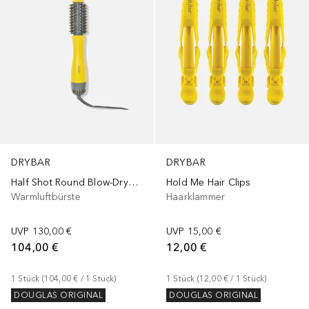
DRYBAR
DRYBAR
Half Shot Round Blow-Dryer Brush
Hold Me Hair Clips
Warmluftbürste
Haarklammer
UVP
130,00 €
UVP
15,00 €
104,00 €
12,00 €
1
Stück
 (
104,00 €
 / 
1
Stück
)
1
Stück
 (
12,00 €
 / 
1
Stück
)
DOUGLAS ORIGINAL
DOUGLAS ORIGINAL