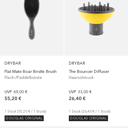
DRYBAR
DRYBAR
Flat Mate Boar Bristle Brush
The Bouncer Diffuser
Flach-/Paddelbürste
Haarschmuck
UVP
69,00 €
UVP
33,00 €
55,20 €
26,40 €
1
Stück
 (
55,20 €
 / 
1
Stück
)
1
Stück
 (
26,40 €
 / 
1
Stück
)
DOUGLAS ORIGINAL
DOUGLAS ORIGINAL
+
1
Größe