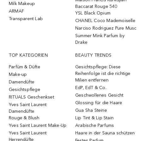
Milk Makeup
Baccarat Rouge 540
ARMAF
YSL Black Opium
Transparent Lab
CHANEL Coco Mademoiselle
Narciso Rodriguez Pure Musc
Summer Mink Parfum by
Drake
TOP KATEGORIEN
BEAUTY TRENDS
Parfüm & Düfte
Gesichtspflege: Diese
Reihenfolge ist die richtige
Make-up
Milien entfernen
Damendüfte
EdP, EdT & Co.
Gesichtspflege
Geschwollenes Gesicht
RITUALS Geschenkset
Glossing für die Haare
Yves Saint Laurent
Gua Sha Steine
Damendüfte
Rouge & Blush
Lip Tint & Lip Stain
Yves Saint Laurent Make-Up
Arabische Parfums
Yves Saint Laurent
Haare in der Sauna schützen
Herrendüfte
Festes Parfum