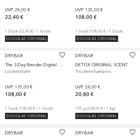
UVP
28,00 €
UVP
135,00 €
22,40 €
108,00 €
1
Stück
 (
22,40 €
 / 
1
Stück
)
1
Stück
 (
108,00 €
 / 
1
Stück
)
DOUGLAS ORIGINAL
DOUGLAS ORIGINAL
DRYBAR
DRYBAR
The 3-Day Bender Digital Curling Iron 3.17 cm
DETOX ORIGINAL SCENT
Lockenstyler
Trockenshampoo
UVP
135,00 €
UVP
26,00 €
108,00 €
20,80 €
1
Stück
 (
108,00 €
 / 
1
Stück
)
100
g
 (
208,00 €
 / 
1
kg
)
DOUGLAS ORIGINAL
DOUGLAS ORIGINAL
DRYBAR
DRYBAR