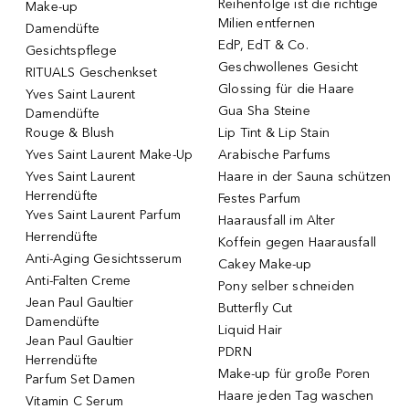
Reihenfolge ist die richtige
Make-up
Milien entfernen
Damendüfte
EdP, EdT & Co.
Gesichtspflege
Geschwollenes Gesicht
RITUALS Geschenkset
Glossing für die Haare
Yves Saint Laurent
Gua Sha Steine
Damendüfte
Rouge & Blush
Lip Tint & Lip Stain
Yves Saint Laurent Make-Up
Arabische Parfums
Yves Saint Laurent
Haare in der Sauna schützen
Herrendüfte
Festes Parfum
Yves Saint Laurent Parfum
Haarausfall im Alter
Herrendüfte
Koffein gegen Haarausfall
Anti-Aging Gesichtsserum
Cakey Make-up
Anti-Falten Creme
Pony selber schneiden
Jean Paul Gaultier
Butterfly Cut
Damendüfte
Liquid Hair
Jean Paul Gaultier
PDRN
Herrendüfte
Make-up für große Poren
Parfum Set Damen
Haare jeden Tag waschen
Vitamin C Serum