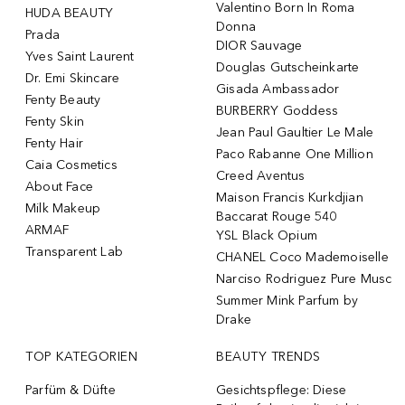
Valentino Born In Roma
HUDA BEAUTY
Donna
Prada
DIOR Sauvage
Yves Saint Laurent
Douglas Gutscheinkarte
Dr. Emi Skincare
Gisada Ambassador
Fenty Beauty
BURBERRY Goddess
Fenty Skin
Jean Paul Gaultier Le Male
Fenty Hair
Paco Rabanne One Million
Caia Cosmetics
Creed Aventus
About Face
Maison Francis Kurkdjian
Milk Makeup
Baccarat Rouge 540
ARMAF
YSL Black Opium
Transparent Lab
CHANEL Coco Mademoiselle
Narciso Rodriguez Pure Musc
Summer Mink Parfum by
Drake
TOP KATEGORIEN
BEAUTY TRENDS
Parfüm & Düfte
Gesichtspflege: Diese