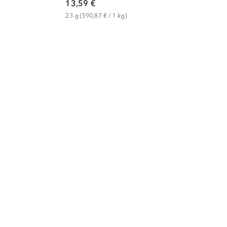
13,59 €
23
g
 (
590,87 €
 / 
1
kg
)