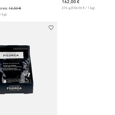
162,00 €
preis
13,50 €
276
g
 (
586,96 €
 / 
1
kg
)
1
kg
)