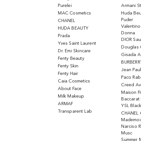
Purelei
Armani S
MAC Cosmetics
Huda Beu
Puder
CHANEL
Valentin
HUDA BEAUTY
Donna
Prada
DIOR Sa
Yves Saint Laurent
Douglas 
Dr. Emi Skincare
Gisada 
Fenty Beauty
BURBERR
Fenty Skin
Jean Paul
Fenty Hair
Paco Rab
Caia Cosmetics
Creed Av
About Face
Maison Fr
Milk Makeup
Baccarat
ARMAF
YSL Blac
Transparent Lab
CHANEL 
Mademois
Narciso 
Musc
Summer M