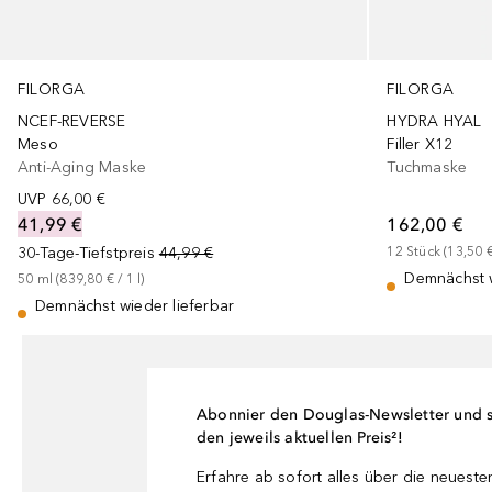
FILORGA
FILORGA
NCEF-REVERSE
HYDRA HYAL
Meso
Filler X12
Anti-Aging Maske
Tuchmaske
UVP
66,00 €
41,99 €
162,00 €
30-Tage-Tiefstpreis
44,99 €
12
Stück
 (
13,50 
Demnächst w
50
ml
 (
839,80 €
 / 
1
l
)
Demnächst wieder lieferbar
Abonnier den Douglas-Newsletter und si
den jeweils aktuellen Preis²!
Erfahre ab sofort alles über die neuest