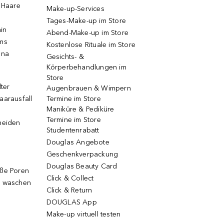
e Haare
Make-up-Services
Tages-Make-up im Store
ain
Abend-Make-up im Store
ums
Kostenlose Rituale im Store
una
Gesichts- &
Körperbehandlungen im
Store
lter
Augenbrauen & Wimpern
aarausfall
Termine im Store
Maniküre & Pediküre
Termine im Store
neiden
Studentenrabatt
Douglas Angebote
Geschenkverpackung
Douglas Beauty Card
oße Poren
Click & Collect
g waschen
Click & Return
DOUGLAS App
Make-up virtuell testen