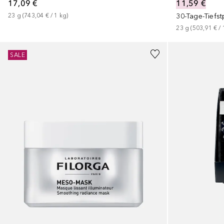
17,09 €
11,59 €
23
g
 (
743,04 €
 / 
1
kg
)
30-Tage-Tiefst
23
g
 (
503,91 €
 / 
SALE