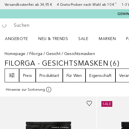
Versandkostenfrei ab 34,95 €
4 Gratis-Proben nach Wahl ab 10 € ¹
1–3 
GEWINN
Gehe zurück
Suche ausführen
ANGEBOTE
NEU & TRENDS
SALE
MARKEN
P
Angebote Menü öffnen
NEU & TRENDS Menü öffnen
MARKEN Menü ö
P
Homepage
Filorga
Gesicht
Gesichtsmasken
FILORGA - GESICHTSMASKEN
(
6
)
FILORGA - GESICHTSMASKEN
6
ER
Filter
Preis
Produktart
Für Wen
Eigenschaft
Vera
Hinweise zur Sortierung
SALE