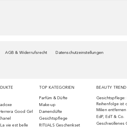
AGB & Widerrufsrecht
Datenschutzeinstellungen
ODUKTE
TOP KATEGORIEN
BEAUTY TREND
Parfüm & Düfte
Gesichtspflege:
Reihenfolge ist d
radoxe
Make-up
Milien entfernen
Herrera Good Girl
Damendüfte
EdP, EdT & Co.
Chanel
Gesichtspflege
Geschwollenes 
a vie est belle
RITUALS Geschenkset