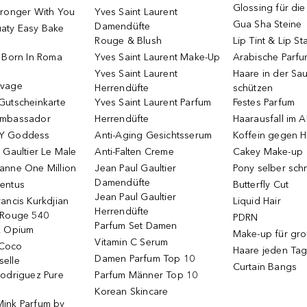
Glossing für di
tronger With You
Yves Saint Laurent
Gua Sha Steine
Damendüfte
aty Easy Bake
Rouge & Blush
Lip Tint & Lip St
o Born In Roma
Yves Saint Laurent Make-Up
Arabische Parf
Yves Saint Laurent
Haare in der Sa
uvage
Herrendüfte
schützen
Gutscheinkarte
Yves Saint Laurent Parfum
Festes Parfum
Ambassador
Herrendüfte
Haarausfall im A
Y Goddess
Anti-Aging Gesichtsserum
Koffein gegen H
 Gaultier Le Male
Anti-Falten Creme
Cakey Make-up
anne One Million
Jean Paul Gaultier
Pony selber sch
Damendüfte
entus
Butterfly Cut
Jean Paul Gaultier
ancis Kurkdjian
Liquid Hair
Herrendüfte
 Rouge 540
PDRN
Parfum Set Damen
k Opium
Make-up für gr
Vitamin C Serum
Coco
Haare jeden Ta
Damen Parfum Top 10
elle
Curtain Bangs
Rodriguez Pure
Parfum Männer Top 10
Korean Skincare
ink Parfum by