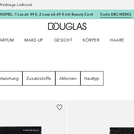
Werktage Lieferzeit
SPIEL: 1 Los ab 49 €, 2 Lose ab 69 € mit Beauty Card
Code:
DBCWEEKS
Zur Douglas Startseite
ARFUM
MAKE-UP
GESICHT
KÖRPER
HAARE
ffnen
arfum Menü öffnen
Make-up Menü öffnen
Gesicht Menü öffnen
Körper Menü öffnen
Haare Menü
GEBNISSE
ntwortung
Zusatzstoffe
Aktionen
Hauttyp