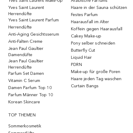
Yves Saint Laurent Make-Up
Arabische Parfums
Yves Saint Laurent
Haare in der Sauna schützen
Herrendüfte
Festes Parfum
Yves Saint Laurent Parfum
Haarausfall im Alter
Herrendüfte
Koffein gegen Haarausfall
Anti-Aging Gesichtsserum
Cakey Make-up
Anti-Falten Creme
Pony selber schneiden
Jean Paul Gaultier
Butterfly Cut
Damendüfte
Liquid Hair
Jean Paul Gaultier
PDRN
Herrendüfte
Make-up für große Poren
Parfum Set Damen
Haare jeden Tag waschen
Vitamin C Serum
Curtain Bangs
Damen Parfum Top 10
Parfum Männer Top 10
Korean Skincare
TOP THEMEN
Sommerkosmetik