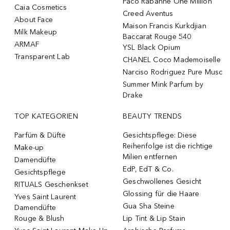
Paco Rabanne One Million
Caia Cosmetics
Creed Aventus
About Face
Maison Francis Kurkdjian
Milk Makeup
Baccarat Rouge 540
ARMAF
YSL Black Opium
Transparent Lab
CHANEL Coco Mademoiselle
Narciso Rodriguez Pure Musc
Summer Mink Parfum by
Drake
TOP KATEGORIEN
BEAUTY TRENDS
Parfüm & Düfte
Gesichtspflege: Diese
Reihenfolge ist die richtige
Make-up
Milien entfernen
Damendüfte
EdP, EdT & Co.
Gesichtspflege
Geschwollenes Gesicht
RITUALS Geschenkset
Glossing für die Haare
Yves Saint Laurent
Gua Sha Steine
Damendüfte
Rouge & Blush
Lip Tint & Lip Stain