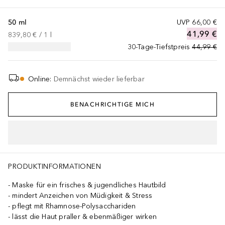
50 ml
UVP
66,00 €
41,99 €
839,80 €
 / 
1
l
30-Tage-Tiefstpreis
44,99 €
Online
:
Demnächst wieder lieferbar
BENACHRICHTIGE MICH
AMINE, COENZYME A, GLUCURONOLACTONE, SODIUM GLUCURONATE,
PRODUKTINFORMATIONEN
Maske für ein frisches & jugendliches Hautbild
mindert Anzeichen von Müdigkeit & Stress
pflegt mit Rhamnose-Polysacchariden
lässt die Haut praller & ebenmäßiger wirken