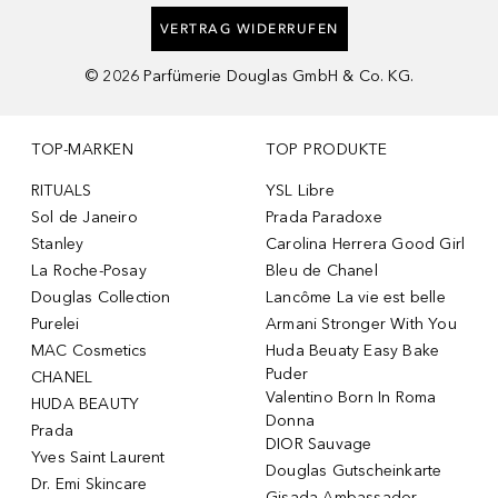
VERTRAG WIDERRUFEN
©
2026
Parfümerie Douglas GmbH & Co. KG.
TOP-MARKEN
TOP PRODUKTE
RITUALS
YSL Libre
Sol de Janeiro
Prada Paradoxe
Stanley
Carolina Herrera Good Girl
La Roche-Posay
Bleu de Chanel
Douglas Collection
Lancôme La vie est belle
Purelei
Armani Stronger With You
MAC Cosmetics
Huda Beuaty Easy Bake
Puder
CHANEL
Valentino Born In Roma
HUDA BEAUTY
Donna
Prada
DIOR Sauvage
Yves Saint Laurent
Douglas Gutscheinkarte
Dr. Emi Skincare
Gisada Ambassador