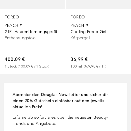
FOREO
FOREO
PEACH™
PEACH™
Cooling Preop Gel
2 IPL-Haarentfernungsgerät
Körpergel
Enthaarungstool
36,99 €
400,09 €
100
ml
 (
369,90 €
 / 
1
l
)
1
Stück
 (
400,09 €
 / 
1
Stück
)
Abonnier den Douglas-Newsletter und sicher dir
einen 20%-Gutschein einlösbar auf den jeweils
aktuellen Preis²!
Erfahre ab sofort alles über die neuesten Beauty-
Trends und Angebote.