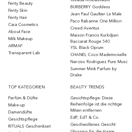
Fenty Beauty
BURBERRY Goddess
Fenty Skin
Jean Paul Gaultier Le Male
Fenty Hair
Paco Rabanne One Million
Caia Cosmetics
Creed Aventus
About Face
Maison Francis Kurkdjian
Milk Makeup
Baccarat Rouge 540
ARMAF
YSL Black Opium
Transparent Lab
CHANEL Coco Mademoiselle
Narciso Rodriguez Pure Musc
Summer Mink Parfum by
Drake
TOP KATEGORIEN
BEAUTY TRENDS
Parfüm & Düfte
Gesichtspflege: Diese
Reihenfolge ist die richtige
Make-up
Milien entfernen
Damendüfte
EdP, EdT & Co.
Gesichtspflege
Geschwollenes Gesicht
RITUALS Geschenkset
Glossing für die Haare