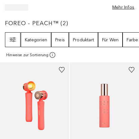
Mehr Infos
FOREO - PEACH™
2
ERGEBNISSE
FOREO - PEACH™
(
2
)
Filter
Kategorien
Preis
Produktart
Für Wen
Farbe
Hinweise zur Sortierung