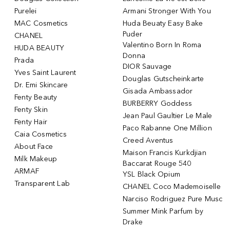
Purelei
Armani Stronger With You
MAC Cosmetics
Huda Beuaty Easy Bake
Puder
CHANEL
Valentino Born In Roma
HUDA BEAUTY
Donna
Prada
DIOR Sauvage
Yves Saint Laurent
Douglas Gutscheinkarte
Dr. Emi Skincare
Gisada Ambassador
Fenty Beauty
BURBERRY Goddess
Fenty Skin
Jean Paul Gaultier Le Male
Fenty Hair
Paco Rabanne One Million
Caia Cosmetics
Creed Aventus
About Face
Maison Francis Kurkdjian
Milk Makeup
Baccarat Rouge 540
ARMAF
YSL Black Opium
Transparent Lab
CHANEL Coco Mademoiselle
Narciso Rodriguez Pure Musc
Summer Mink Parfum by
Drake