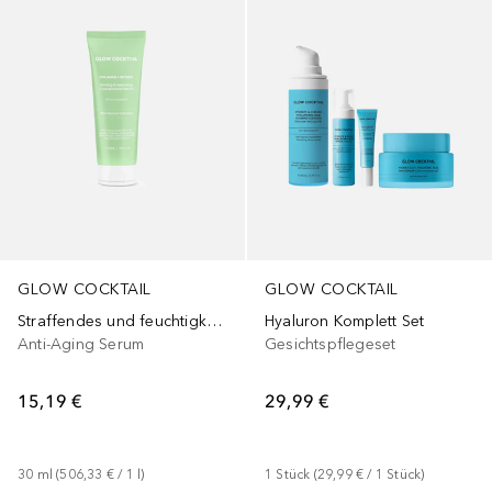
GLOW COCKTAIL
GLOW COCKTAIL
Straffendes und feuchtigkeitsspendendes Konzentrat-Serum
Hyaluron Komplett Set
Anti-Aging Serum
Gesichtspflegeset
15,19 €
29,99 €
30
ml
 (
506,33 €
 / 
1
l
)
1
Stück
 (
29,99 €
 / 
1
Stück
)