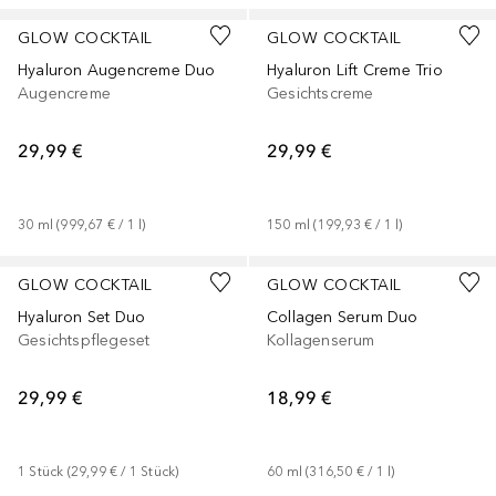
GLOW COCKTAIL
GLOW COCKTAIL
Hyaluron Augencreme Duo
Hyaluron Lift Creme Trio
Augencreme
Gesichtscreme
29,99 €
29,99 €
30
ml
 (
999,67 €
 / 
1
l
)
150
ml
 (
199,93 €
 / 
1
l
)
GLOW COCKTAIL
GLOW COCKTAIL
Hyaluron Set Duo
Collagen Serum Duo
Gesichtspflegeset
Kollagenserum
29,99 €
18,99 €
1
Stück
 (
29,99 €
 / 
1
Stück
)
60
ml
 (
316,50 €
 / 
1
l
)