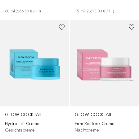
60
ml
 (
666,50 €
 / 
1
l
)
15
ml
 (
2.613,33 €
 / 
1
l
)
GLOW COCKTAIL
GLOW COCKTAIL
Hydro Lift Creme
Firm Restore Creme
Gesichtscreme
Nachtcreme