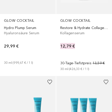
GLOW COCKTAIL
GLOW COCKTAIL
Hydro Plump Serum
Restore & Hydrate Collagen Serum Limited Edition
Hyaluronsäure Serum
Kollagenserum
29,99 €
12,79 €
30
ml
 (
999,67 €
 / 
1
l
)
30-Tage-Tiefstpreis
13,59 €
30
ml
 (
426,33 €
 / 
1
l
)