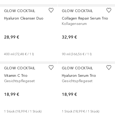
GLOW COCKTAIL
GLOW COCKTAIL
Hyaluron Cleanser Duo
Collagen Repair Serum Trio
Kollagenserum
28,99 €
32,99 €
400
ml
 (
72,48 €
 / 
1
l
)
90
ml
 (
366,56 €
 / 
1
l
)
GLOW COCKTAIL
GLOW COCKTAIL
Vitamin C Trio
Hyaluron Serum Trio
Gesichtspflegeset
Gesichtspflegeset
18,99 €
18,99 €
1
Stück
 (
18,99 €
 / 
1
Stück
)
1
Stück
 (
18,99 €
 / 
1
Stück
)