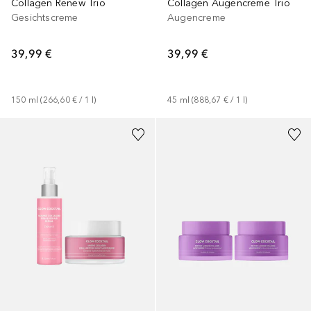
Collagen Renew Trio
Collagen Augencreme Trio
Gesichtscreme
Augencreme
39,99 €
39,99 €
150
ml
 (
266,60 €
 / 
1
l
)
45
ml
 (
888,67 €
 / 
1
l
)