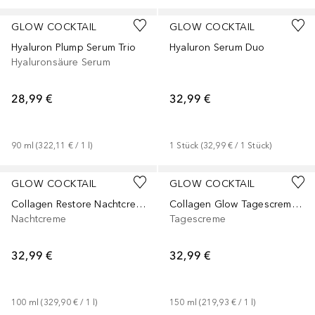
GLOW COCKTAIL
GLOW COCKTAIL
Hyaluron Plump Serum Trio
Hyaluron Serum Duo
Hyaluronsäure Serum
28,99 €
32,99 €
90
ml
 (
322,11 €
 / 
1
l
)
1
Stück
 (
32,99 €
 / 
1
Stück
)
GLOW COCKTAIL
GLOW COCKTAIL
Collagen Restore Nachtcreme Duo
Collagen Glow Tagescreme Trio
Nachtcreme
Tagescreme
32,99 €
32,99 €
100
ml
 (
329,90 €
 / 
1
l
)
150
ml
 (
219,93 €
 / 
1
l
)