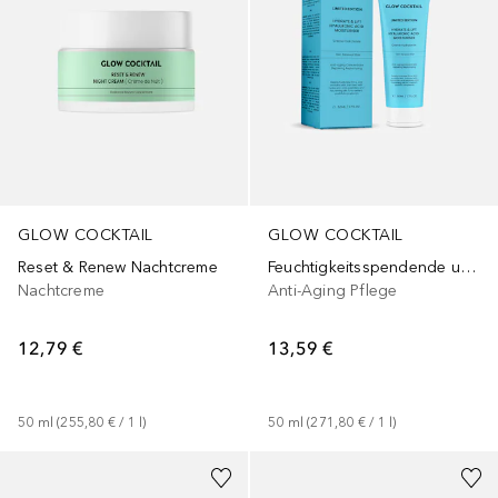
GLOW COCKTAIL
GLOW COCKTAIL
Reset & Renew Nachtcreme
Feuchtigkeitsspendende und straffende Hyaluronsäure-Creme
Nachtcreme
Anti-Aging Pflege
12,79 €
13,59 €
50
ml
 (
255,80 €
 / 
1
l
)
50
ml
 (
271,80 €
 / 
1
l
)