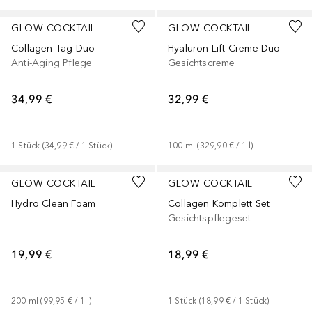
GLOW COCKTAIL
GLOW COCKTAIL
Collagen Tag Duo
Hyaluron Lift Creme Duo
Anti-Aging Pflege
Gesichtscreme
34,99 €
32,99 €
1
Stück
 (
34,99 €
 / 
1
Stück
)
100
ml
 (
329,90 €
 / 
1
l
)
GLOW COCKTAIL
GLOW COCKTAIL
Hydro Clean Foam
Collagen Komplett Set
Gesichtspflegeset
19,99 €
18,99 €
200
ml
 (
99,95 €
 / 
1
l
)
1
Stück
 (
18,99 €
 / 
1
Stück
)