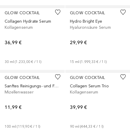
GLOW COCKTAIL
GLOW COCKTAIL
Collagen Hydrate Serum
Hydro Bright Eye
Kollagenserum
Hyaluronsäure Serum
36,99 €
29,99 €
30
ml
 (
1.233,00 €
 / 
1
l
)
15
ml
 (
1.999,33 €
 / 
1
l
)
GLOW COCKTAIL
GLOW COCKTAIL
Sanftes Reinigungs- und Feuchtigkeits-Mizellenwasser
Collagen Serum Trio
Mizellenwasser
Kollagenserum
11,99 €
39,99 €
100
ml
 (
119,90 €
 / 
1
l
)
90
ml
 (
444,33 €
 / 
1
l
)