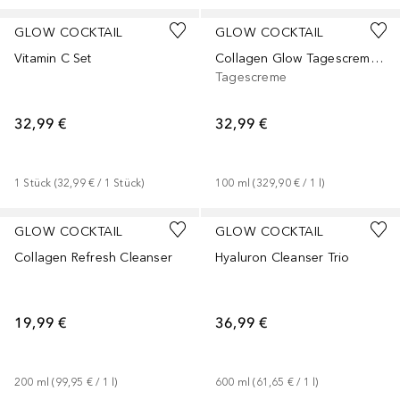
GLOW COCKTAIL
GLOW COCKTAIL
Vitamin C Set
Collagen Glow Tagescreme Duo
Tagescreme
32,99 €
32,99 €
1
Stück
 (
32,99 €
 / 
1
Stück
)
100
ml
 (
329,90 €
 / 
1
l
)
GLOW COCKTAIL
GLOW COCKTAIL
Collagen Refresh Cleanser
Hyaluron Cleanser Trio
19,99 €
36,99 €
200
ml
 (
99,95 €
 / 
1
l
)
600
ml
 (
61,65 €
 / 
1
l
)