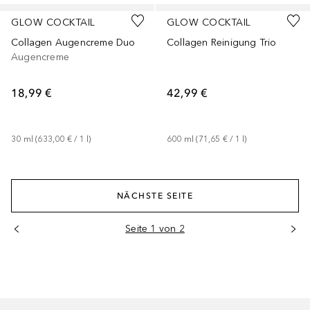
GLOW COCKTAIL
GLOW COCKTAIL
Collagen Augencreme Duo
Collagen Reinigung Trio
Augencreme
18,99 €
42,99 €
30
ml
 (
633,00 €
 / 
1
l
)
600
ml
 (
71,65 €
 / 
1
l
)
NÄCHSTE SEITE
Seite 1 von 2