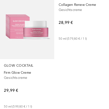
Collagen Renew Creme
Gesichtscreme
28,99 €
50
ml
 (
579,80 €
 / 
1
l
)
GLOW COCKTAIL
Firm Glow Creme
Gesichtscreme
29,99 €
50
ml
 (
599,80 €
 / 
1
l
)