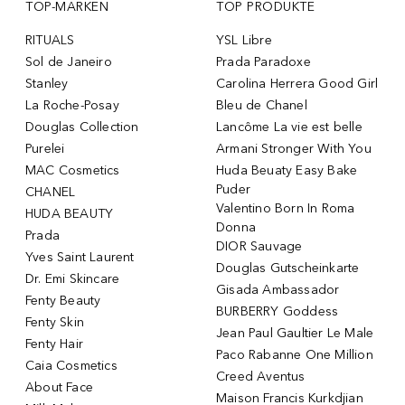
TOP-MARKEN
TOP PRODUKTE
RITUALS
YSL Libre
Sol de Janeiro
Prada Paradoxe
Stanley
Carolina Herrera Good Girl
La Roche-Posay
Bleu de Chanel
Douglas Collection
Lancôme La vie est belle
Purelei
Armani Stronger With You
MAC Cosmetics
Huda Beuaty Easy Bake
Puder
CHANEL
Valentino Born In Roma
HUDA BEAUTY
Donna
Prada
DIOR Sauvage
Yves Saint Laurent
Douglas Gutscheinkarte
Dr. Emi Skincare
Gisada Ambassador
Fenty Beauty
BURBERRY Goddess
Fenty Skin
Jean Paul Gaultier Le Male
Fenty Hair
Paco Rabanne One Million
Caia Cosmetics
Creed Aventus
About Face
Maison Francis Kurkdjian