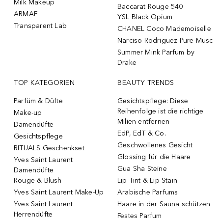
Milk Makeup
Baccarat Rouge 540
ARMAF
YSL Black Opium
Transparent Lab
CHANEL Coco Mademoiselle
Narciso Rodriguez Pure Musc
Summer Mink Parfum by
Drake
TOP KATEGORIEN
BEAUTY TRENDS
Parfüm & Düfte
Gesichtspflege: Diese
Reihenfolge ist die richtige
Make-up
Milien entfernen
Damendüfte
EdP, EdT & Co.
Gesichtspflege
Geschwollenes Gesicht
RITUALS Geschenkset
Glossing für die Haare
Yves Saint Laurent
Gua Sha Steine
Damendüfte
Rouge & Blush
Lip Tint & Lip Stain
Yves Saint Laurent Make-Up
Arabische Parfums
Yves Saint Laurent
Haare in der Sauna schützen
Herrendüfte
Festes Parfum