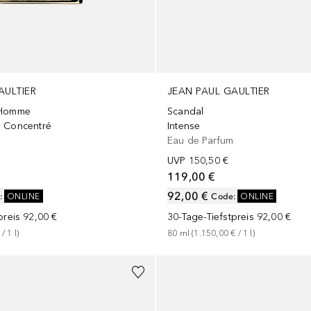
AULTIER
JEAN PAUL GAULTIER
 Homme
Scandal
m Concentré
Intense
Eau de Parfum
UVP
150,50 €
119,00 €
92,00 €
:
ONLINE
Code
:
ONLINE
preis
92,00 €
30-Tage-Tiefstpreis
92,00 €
 / 
1
l
)
80
ml
 (
1.150,00 €
 / 
1
l
)
+
2
Größen