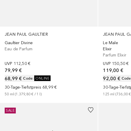
JEAN PAUL GAULTIER
JEAN PAUL G
Gaultier Divine
Le Male
Eau de Parfum
Elixir
Parfum Elixir
UVP
112,50 €
UVP
150,50 €
79,99 €
119,00 €
68,99 €
92,00 €
Code
:
ONLINE
Code
30-Tage-Tiefstpreis
68,99 €
30-Tage-Tiefst
50
ml
 (
1.379,80 €
 / 
1
l
)
125
ml
 (
736,00 €
+
2
Größen
+
1
Größe
SALE