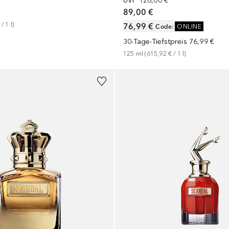
UVP
126,00 €
89,00 €
 / 
1
l
)
76,99 €
Code
:
ONLINE
30-Tage-Tiefstpreis
76,99 €
125
ml
 (
615,92 €
 / 
1
l
)
+
2
Größen