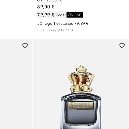
UVP
130,50 €
89,00 €
79,99 €
Code
:
ONLINE
30-Tage-Tiefstpreis
79,99 €
100
ml
 (
799,90 €
 / 
1
l
)
+
3
Größen