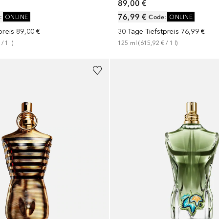
89,00 €
76,99 €
:
ONLINE
Code
:
ONLINE
preis
89,00 €
30-Tage-Tiefstpreis
76,99 €
 / 
1
l
)
125
ml
 (
615,92 €
 / 
1
l
)
+
1
Größe