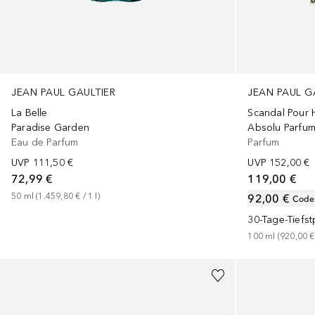
JEAN PAUL GAULTIER
JEAN PAUL G
La Belle
Scandal Pour
Paradise Garden
Absolu Parfu
Eau de Parfum
Parfum
UVP
111,50 €
UVP
152,00 €
72,99 €
119,00 €
50
ml
 (
1.459,80 €
 / 
1
l
)
92,00 €
Code
30-Tage-Tiefst
100
ml
 (
920,00 €
+
3
Größen
+
3
Größen