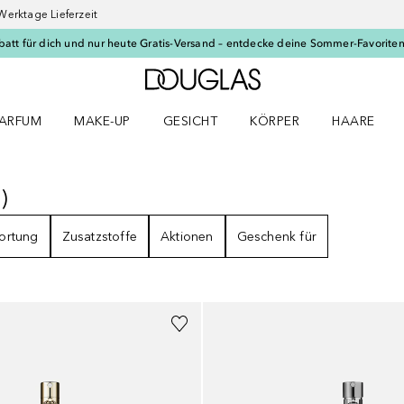
Werktage Lieferzeit
batt für dich und nur heute Gratis-Versand – entdecke deine Sommer-Favoriten
Zur Douglas Startseite
ARFUM
MAKE-UP
GESICHT
KÖRPER
HAARE
ffnen
arfum Menü öffnen
Make-up Menü öffnen
Gesicht Menü öffnen
Körper Menü öffnen
Haare Menü
6
)
6
ERGEBNISSE
ortung
Zusatzstoffe
Aktionen
Geschenk für
+
2
Größen