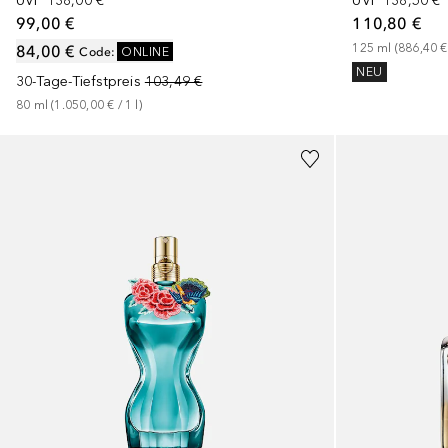
UVP
138,00 €
UVP
138,50 €
99,00 €
110,80 €
84,00 €
125
ml
 (
886,40 €
Code
:
ONLINE
NEU
30-Tage-Tiefstpreis
103,49 €
80
ml
 (
1.050,00 €
 / 
1
l
)
+
2
Größen
+
2
Größen