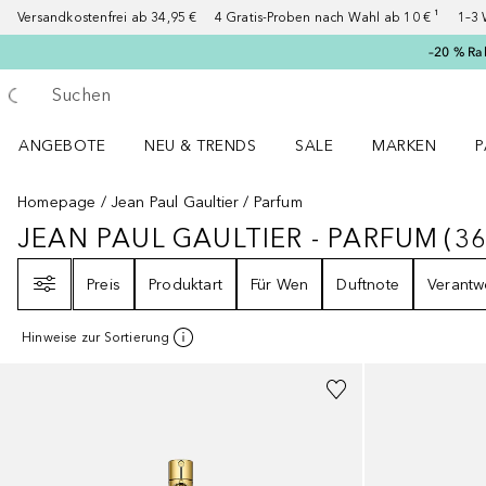
Versandkostenfrei ab 34,95 €
4 Gratis-Proben nach Wahl ab 10 € ¹
1–3 
–20 % Ra
Gehe zurück
Suche ausführen
ANGEBOTE
NEU & TRENDS
SALE
MARKEN
P
Angebote Menü öffnen
NEU & TRENDS Menü öffnen
MARKEN Menü ö
P
Homepage
Jean Paul Gaultier
Parfum
JEAN PAUL GAULTIER - PARFUM
(
3
JEAN PAUL GAULTIER - PARFUM
3
Filter
Preis
Produktart
Für Wen
Duftnote
Verantw
Hinweise zur Sortierung
+
2
Größen
+
1
Größe