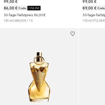
99,00 €
99,00 €
86,00 €
89,00 €
Code
:
ONLINE
Code
30-Tage-Tiefstpreis
86,00 €
30-Tage-Tiefst
125
ml
 (
688,00 €
 / 
1
l
)
125
ml
 (
712,00 €
+
3
Größen
+
2
Größen