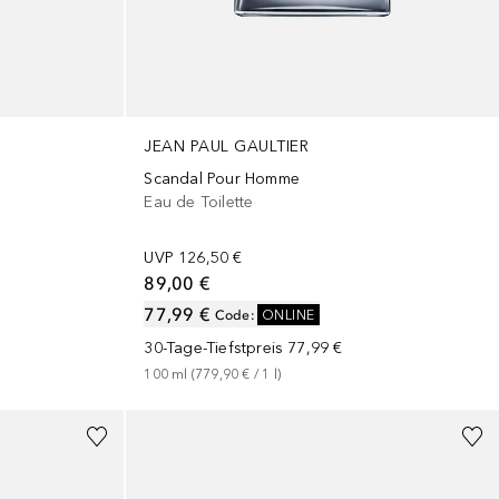
JEAN PAUL GAULTIER
Scandal Pour Homme
Eau de Toilette
UVP
126,50 €
89,00 €
77,99 €
Code
:
ONLINE
30-Tage-Tiefstpreis
77,99 €
100
ml
 (
779,90 €
 / 
1
l
)
+
3
Größen