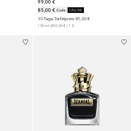
99,00 €
85,00 €
Code
:
ONLINE
30-Tage-Tiefstpreis
85,00 €
100
ml
 (
850,00 €
 / 
1
l
)
+
3
Größen