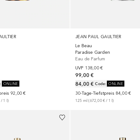
AULTIER
JEAN PAUL GAULTIER
Le Beau
Paradise Garden
Eau de Parfum
UVP
138,00 €
99,00 €
84,00 €
:
ONLINE
Code
:
ONLINE
preis
92,00 €
30-Tage-Tiefstpreis
84,00 €
 / 
1
l
)
125
ml
 (
672,00 €
 / 
1
l
)
+
1
Größe